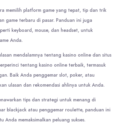
 memilih platform game yang tepat, tip dan trik
n game terbaru di pasar. Panduan ini juga
eperti keyboard, mouse, dan headset, untuk
game Anda.
ulasan mendalamnya tentang kasino online dan situs
rperinci tentang kasino online terbaik, termasuk
gan. Baik Anda penggemar slot, poker, atau
an ulasan dan rekomendasi ahlinya untuk Anda.
nawarkan tips dan strategi untuk menang di
ar blackjack atau penggemar roulette, panduan ini
u Anda memaksimalkan peluang sukses.