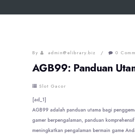
By
admin@elibrary.biz
0 Comm
AGB99: Panduan Utam
Slot Gacor
[ad_1]
AGB99 adalah panduan utama bagi penggemar
gamer berpengalaman, panduan komprehensif i
meningkatkan pengalaman bermain game And