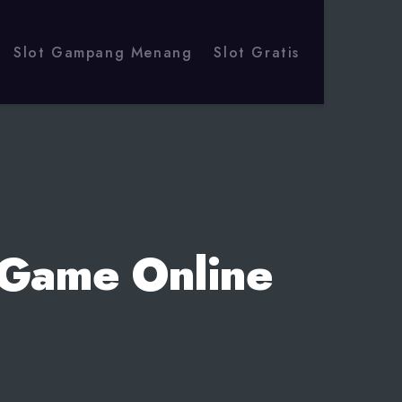
Slot Gampang Menang
Slot Gratis
Game Online