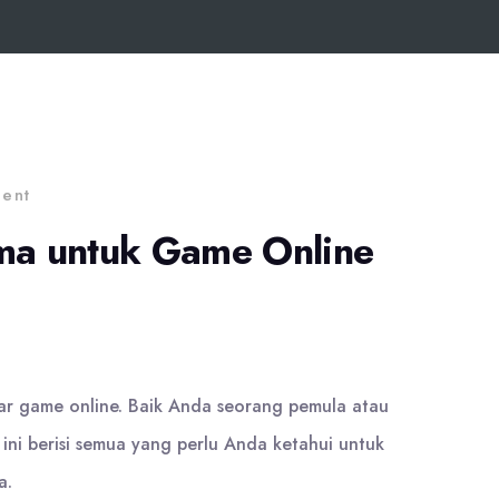
ent
a untuk Game Online
 game online. Baik Anda seorang pemula atau
ni berisi semua yang perlu Anda ketahui untuk
a.