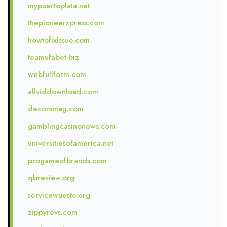
mypuertoplata.net
thepioneerxpress.com
howtofixissue.com
teamufabet.biz
webfullform.com
allviddownload.com
decorsmag.com
gamblingcasinonews.com
universitiesofamerica.net
progameofbrands.com
qbreview.org
servicewueste.org
zippyrevs.com