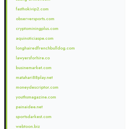
fasthokivip2.com
observersports.com
cryptominingplus.com
aquinoticiaspe.com
longhairedfrenchbulldog.com
lawyersforhire.co
businemarket.com
matahari88play.net
moneydescriptor.com
youthsmagazine.com
painaidee.net
sportsdarkest.com
webtoon.biz