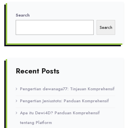
Search
Search
Recent Posts
Pengertian dewanaga77: Tinjauan Komprehensif
Pengertian Jeniustoto: Panduan Komprehensif
Apa itu Dewi4D? Panduan Komprehensif
tentang Platform