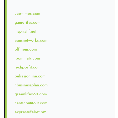
uae-times.com
gamerifys.com
inspiratif.net
vsmsnetworks.com
offthem.com
ibommatv.com
techporfit.com
bekasionline.com
nbusinessplan.com
greenlife360.com
cantshoutitout.com
expressufabet.biz