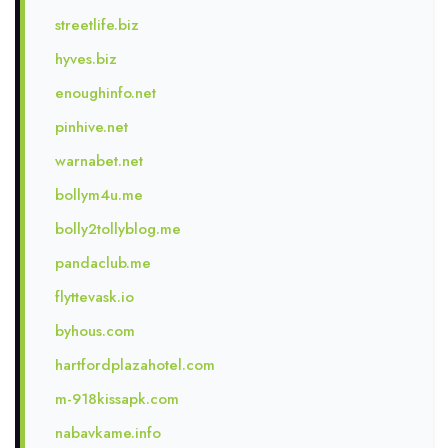
streetlife.biz
hyves.biz
enoughinfo.net
pinhive.net
warnabet.net
bollym4u.me
bolly2tollyblog.me
pandaclub.me
flyttevask.io
byhous.com
hartfordplazahotel.com
m-918kissapk.com
nabavkame.info