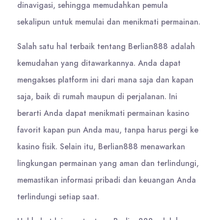
dinavigasi, sehingga memudahkan pemula
sekalipun untuk memulai dan menikmati permainan.
Salah satu hal terbaik tentang Berlian888 adalah
kemudahan yang ditawarkannya. Anda dapat
mengakses platform ini dari mana saja dan kapan
saja, baik di rumah maupun di perjalanan. Ini
berarti Anda dapat menikmati permainan kasino
favorit kapan pun Anda mau, tanpa harus pergi ke
kasino fisik. Selain itu, Berlian888 menawarkan
lingkungan permainan yang aman dan terlindungi,
memastikan informasi pribadi dan keuangan Anda
terlindungi setiap saat.