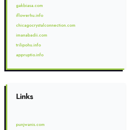
gakbiasa.com
iflowerhu.info
chicagocrystalconnection.com
imanabadii.com
trilipohu.info
appruptio.info
Links
punjwanis.com