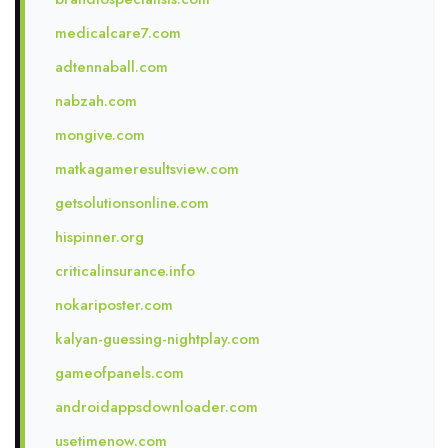
medicalcare7.com
adtennaball.com
nabzah.com
mongive.com
matkagameresultsview.com
getsolutionsonline.com
hispinner.org
criticalinsurance.info
nokariposter.com
kalyan-guessing-nightplay.com
gameofpanels.com
androidappsdownloader.com
usetimenow.com