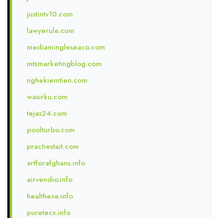
justintv10.com
lawyerule.com
mediamingleseaco.com
mtsmarketingblog.com
nghekiemtien.com
wasirku.com
tejas24.com
poolturbo.com
prachestait.com
artforafghans.info
airvendio.info
healthexe.info
puretecx.info