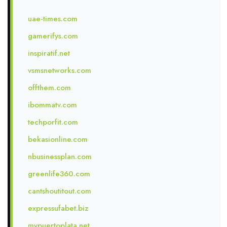
uae-times.com
gamerifys.com
inspiratif.net
vsmsnetworks.com
offthem.com
ibommatv.com
techporfit.com
bekasionline.com
nbusinessplan.com
greenlife360.com
cantshoutitout.com
expressufabet.biz
mypuertoplata.net