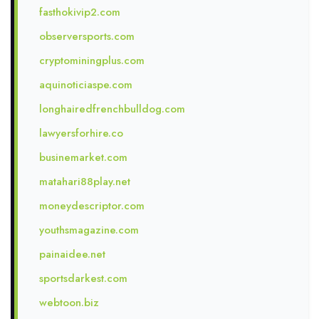
fasthokivip2.com
observersports.com
cryptominingplus.com
aquinoticiaspe.com
longhairedfrenchbulldog.com
lawyersforhire.co
businemarket.com
matahari88play.net
moneydescriptor.com
youthsmagazine.com
painaidee.net
sportsdarkest.com
webtoon.biz