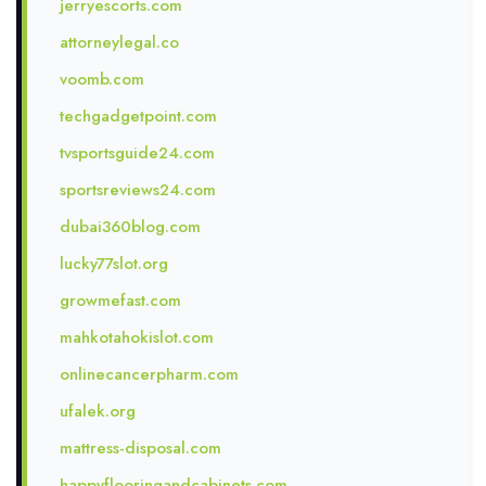
jerryescorts.com
attorneylegal.co
voomb.com
techgadgetpoint.com
tvsportsguide24.com
sportsreviews24.com
dubai360blog.com
lucky77slot.org
growmefast.com
mahkotahokislot.com
onlinecancerpharm.com
ufalek.org
mattress-disposal.com
happyflooringandcabinets.com