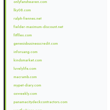
onlyfansheaven.com
lky08.com
ralph-fiennes.net
fielder-maximum-discount.net
fitfllex.com
genesisbusinesscredit.com
inforuang.com
kindsmarket.com
luvelylife.com
macramb.com
mypet-diary.com
oxweekly.com
panamacitydeckcontractors.com