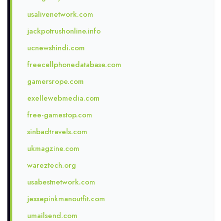
usalivenetwork.com
jackpotrushonline.info
ucnewshindi.com
freecellphonedatabase.com
gamersrope.com
exellewebmedia.com
free-gamestop.com
sinbadtravels.com
ukmagzine.com
wareztech.org
usabestnetwork.com
jessepinkmanoutfit.com
umailsend.com