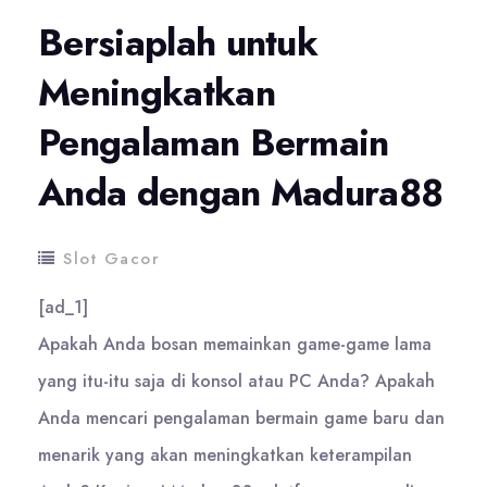
Bersiaplah untuk
Meningkatkan
Pengalaman Bermain
Anda dengan Madura88
Slot Gacor
[ad_1]
Apakah Anda bosan memainkan game-game lama
yang itu-itu saja di konsol atau PC Anda? Apakah
Anda mencari pengalaman bermain game baru dan
menarik yang akan meningkatkan keterampilan