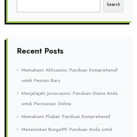
Search
Recent Posts
Memahami Ahlicasino: Panduan Komprehensif
untuk Pemain Baru
Menjelajahi Juruscasino: Panduan Utama Anda
untuk Permainan Online
Memahami Plisbet: Panduan Komprehensif
Menemukan Bunga99: Panduan Anda untuk