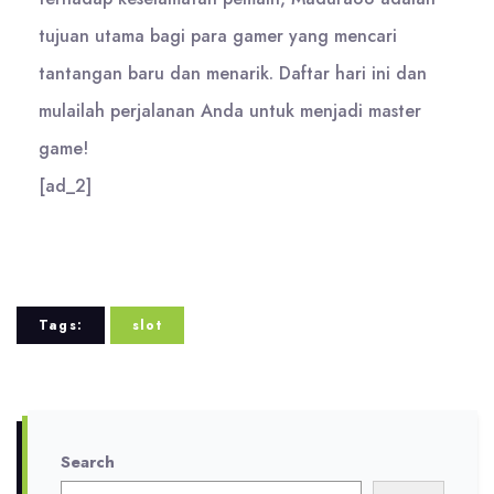
tujuan utama bagi para gamer yang mencari
tantangan baru dan menarik. Daftar hari ini dan
mulailah perjalanan Anda untuk menjadi master
game!
[ad_2]
Tags:
slot
Search