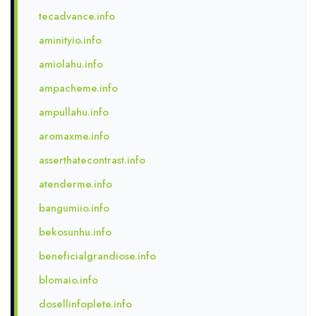
tecadvance.info
aminityio.info
amiolahu.info
ampacheme.info
ampullahu.info
aromaxme.info
asserthatecontrast.info
atenderme.info
bangumiio.info
bekosunhu.info
beneficialgrandiose.info
blomaio.info
dosellinfoplete.info