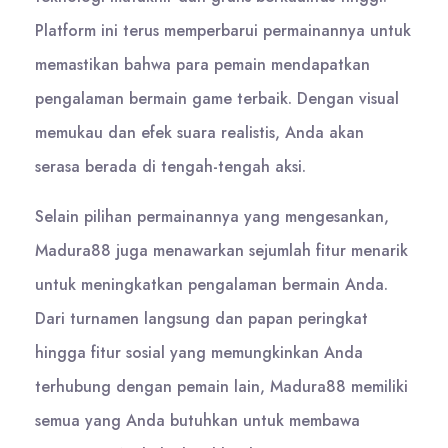
Platform ini terus memperbarui permainannya untuk
memastikan bahwa para pemain mendapatkan
pengalaman bermain game terbaik. Dengan visual
memukau dan efek suara realistis, Anda akan
serasa berada di tengah-tengah aksi.
Selain pilihan permainannya yang mengesankan,
Madura88 juga menawarkan sejumlah fitur menarik
untuk meningkatkan pengalaman bermain Anda.
Dari turnamen langsung dan papan peringkat
hingga fitur sosial yang memungkinkan Anda
terhubung dengan pemain lain, Madura88 memiliki
semua yang Anda butuhkan untuk membawa