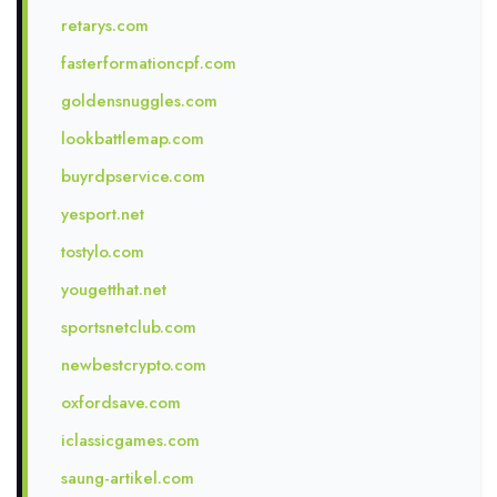
retarys.com
fasterformationcpf.com
goldensnuggles.com
lookbattlemap.com
buyrdpservice.com
yesport.net
tostylo.com
yougetthat.net
sportsnetclub.com
newbestcrypto.com
oxfordsave.com
iclassicgames.com
saung-artikel.com