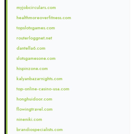
myjobcirculars.com
healthmoreoverfitness.com
topslotxgames.com
routerloggnet.net
dantella6.com
slotsgamesone.com
hispinzone.com
kalyanbazarnights.com
top-online-casino-usa.com
honghuidoor.com
flowingtravel.com
nineniki.com
brandiospecialists.com