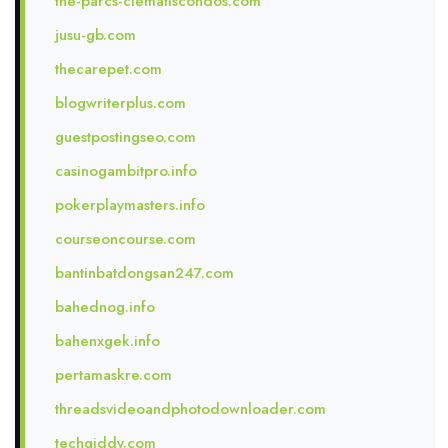
the-parcs-clematiscondos.com
jusu-gb.com
thecarepet.com
blogwriterplus.com
guestpostingseo.com
casinogambitpro.info
pokerplaymasters.info
courseoncourse.com
bantinbatdongsan247.com
bahednog.info
bahenxgek.info
pertamaskre.com
threadsvideoandphotodownloader.com
techgiddy.com