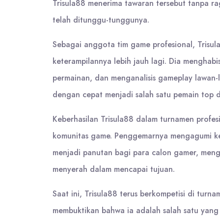
Trisula88 menerima tawaran tersebut tanpa r
telah ditunggu-tunggunya.
Sebagai anggota tim game profesional, Trisu
keterampilannya lebih jauh lagi. Dia menghabi
permainan, dan menganalisis gameplay lawan-
dengan cepat menjadi salah satu pemain top di 
Keberhasilan Trisula88 dalam turnamen profe
komunitas game. Penggemarnya mengagumi ket
menjadi panutan bagi para calon gamer, meng
menyerah dalam mencapai tujuan.
Saat ini, Trisula88 terus berkompetisi di tur
membuktikan bahwa ia adalah salah satu yang t