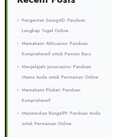
Pengertian Saung4D: Panduan
Lengkap Togel Online
Memahami Ahlicasino: Panduan
Komprehensif untuk Pemain Baru
Menjelajahi Juruscasino: Panduan
Utama Anda untuk Permainan Online
Memahami Plisbet: Panduan
Komprehensif
Menemukan Bunga99: Panduan Anda
untuk Permainan Online