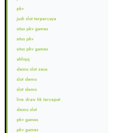
pkv
judi slot terpercaya
situs pkv games
situs pkv
situs pkv games
ahliqq
demo slot zeus
slot demo
slot demo
live draw hk tercepat
demo slot
pkv games
pkv games