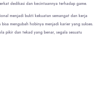
 berkat dedikasi dan kecintaannya terhadap game.
sional menjadi bukti kekuatan semangat dan kerja
 bisa mengubah hobinya menjadi karier yang sukses.
la pikir dan tekad yang benar, segala sesuatu