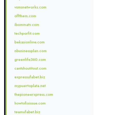
vsmsnetworks.com
offthem.com
ibommatv.com
techporfit.com
bekasionline.com
nbusinessplan.com
greenlife360.com
cantshoutitout.com
expressufabet.biz
mypuertoplata.net
thepioneerxpress.com
howtofixissue.com
teamufabet.biz