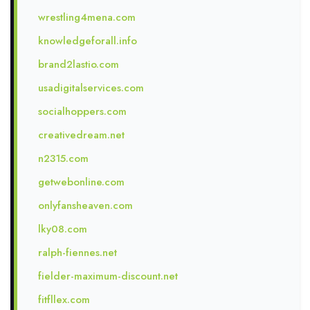
wrestling4mena.com
knowledgeforall.info
brand2lastio.com
usadigitalservices.com
socialhoppers.com
creativedream.net
n2315.com
getwebonline.com
onlyfansheaven.com
lky08.com
ralph-fiennes.net
fielder-maximum-discount.net
fitfllex.com