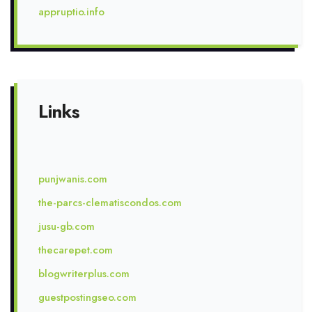
appruptio.info
Links
punjwanis.com
the-parcs-clematiscondos.com
jusu-gb.com
thecarepet.com
blogwriterplus.com
guestpostingseo.com