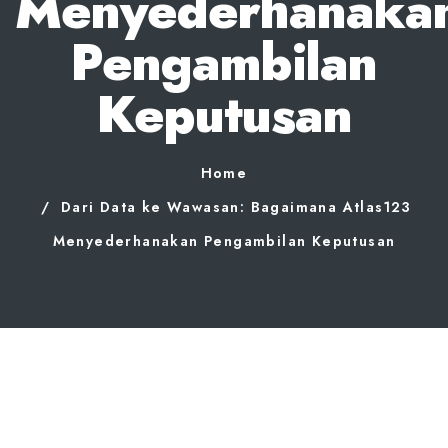
Menyederhanaka
Pengambilan
Keputusan
Home
Dari Data ke Wawasan: Bagaimana Atlas123
Menyederhanakan Pengambilan Keputusan