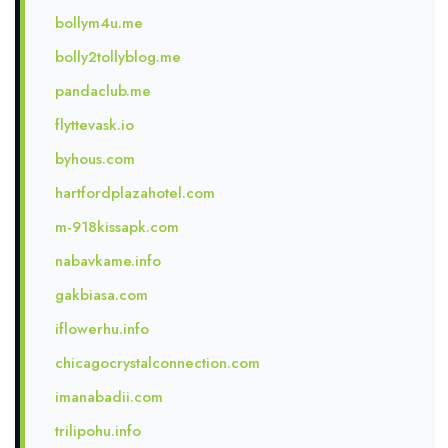
bollym4u.me
bolly2tollyblog.me
pandaclub.me
flyttevask.io
byhous.com
hartfordplazahotel.com
m-918kissapk.com
nabavkame.info
gakbiasa.com
iflowerhu.info
chicagocrystalconnection.com
imanabadii.com
trilipohu.info