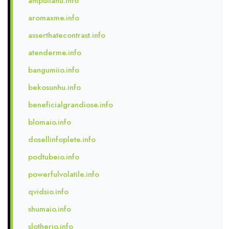
ampullahu.info
aromaxme.info
asserthatecontrast.info
atenderme.info
bangumiio.info
bekosunhu.info
beneficialgrandiose.info
blomaio.info
dosellinfoplete.info
podtubeio.info
powerfulvolatile.info
qvidsio.info
shumaio.info
slotherio.info