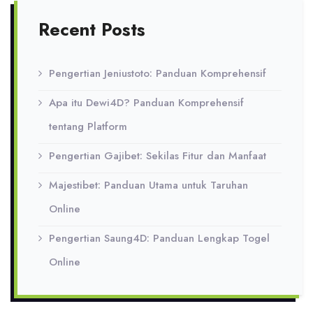
Recent Posts
Pengertian Jeniustoto: Panduan Komprehensif
Apa itu Dewi4D? Panduan Komprehensif
tentang Platform
Pengertian Gajibet: Sekilas Fitur dan Manfaat
Majestibet: Panduan Utama untuk Taruhan
Online
Pengertian Saung4D: Panduan Lengkap Togel
Online