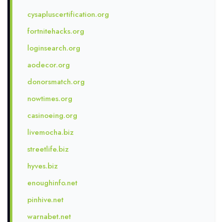
cysapluscertification.org
fortnitehacks.org
loginsearch.org
aodecor.org
donorsmatch.org
nowtimes.org
casinoeing.org
livemocha.biz
streetlife.biz
hyves.biz
enoughinfo.net
pinhive.net
warnabet.net