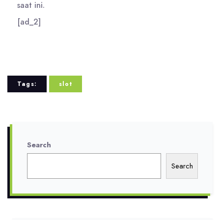
saat ini.
[ad_2]
Tags:
slot
Search
Search