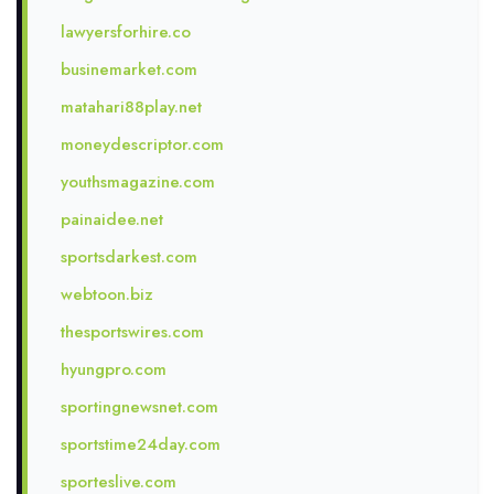
lawyersforhire.co
businemarket.com
matahari88play.net
moneydescriptor.com
youthsmagazine.com
painaidee.net
sportsdarkest.com
webtoon.biz
thesportswires.com
hyungpro.com
sportingnewsnet.com
sportstime24day.com
sporteslive.com