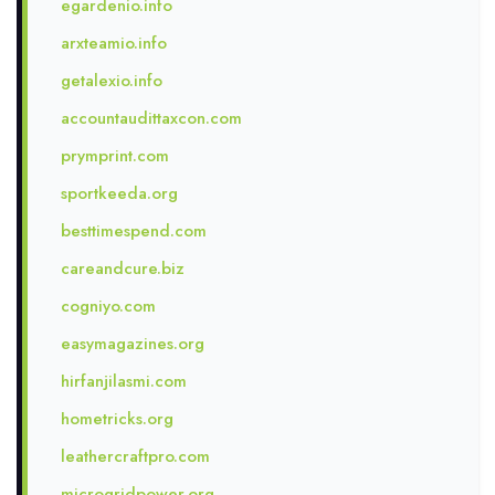
egardenio.info
arxteamio.info
getalexio.info
accountaudittaxcon.com
prymprint.com
sportkeeda.org
besttimespend.com
careandcure.biz
cogniyo.com
easymagazines.org
hirfanjilasmi.com
hometricks.org
leathercraftpro.com
microgridpower.org