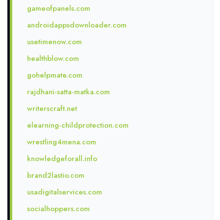
gameofpanels.com
androidappsdownloader.com
usetimenow.com
healthblow.com
gohelpmate.com
rajdhani-satta-matka.com
writerscraft.net
elearning-childprotection.com
wrestling4mena.com
knowledgeforall.info
brand2lastio.com
usadigitalservices.com
socialhoppers.com