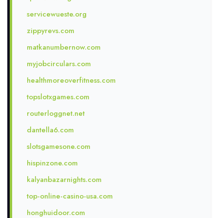
servicewueste.org
zippyrevs.com
matkanumbernow.com
myjobcirculars.com
healthmoreoverfitness.com
topslotxgames.com
routerloggnet.net
dantella6.com
slotsgamesone.com
hispinzone.com
kalyanbazarnights.com
top-online-casino-usa.com
honghuidoor.com