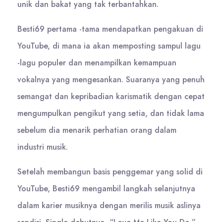
unik dan bakat yang tak terbantahkan.
Besti69 pertama -tama mendapatkan pengakuan di
YouTube, di mana ia akan memposting sampul lagu
-lagu populer dan menampilkan kemampuan
vokalnya yang mengesankan. Suaranya yang penuh
semangat dan kepribadian karismatik dengan cepat
mengumpulkan pengikut yang setia, dan tidak lama
sebelum dia menarik perhatian orang dalam
industri musik.
Setelah membangun basis penggemar yang solid di
YouTube, Besti69 mengambil langkah selanjutnya
dalam karier musiknya dengan merilis musik aslinya