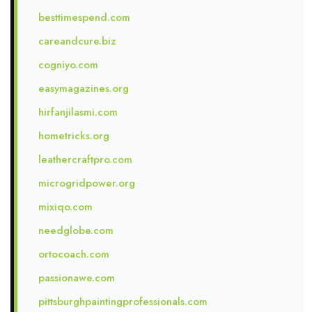
besttimespend.com
careandcure.biz
cogniyo.com
easymagazines.org
hirfanjilasmi.com
hometricks.org
leathercraftpro.com
microgridpower.org
mixiqo.com
needglobe.com
ortocoach.com
passionawe.com
pittsburghpaintingprofessionals.com