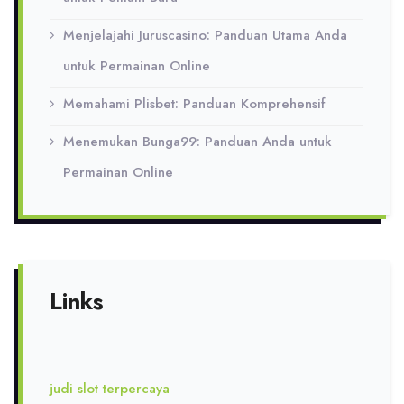
Menjelajahi Juruscasino: Panduan Utama Anda
untuk Permainan Online
Memahami Plisbet: Panduan Komprehensif
Menemukan Bunga99: Panduan Anda untuk
Permainan Online
Links
judi slot terpercaya