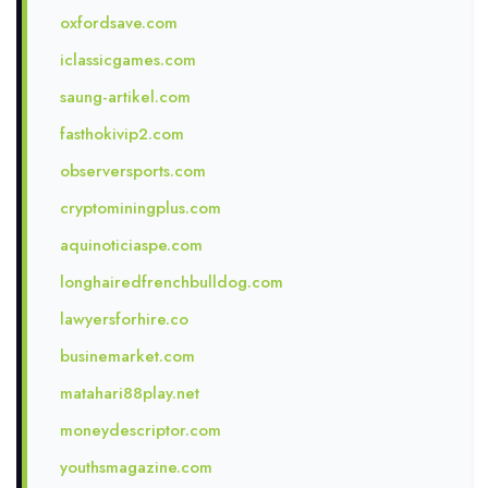
oxfordsave.com
iclassicgames.com
saung-artikel.com
fasthokivip2.com
observersports.com
cryptominingplus.com
aquinoticiaspe.com
longhairedfrenchbulldog.com
lawyersforhire.co
businemarket.com
matahari88play.net
moneydescriptor.com
youthsmagazine.com