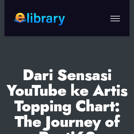
Dari Sensasi
YouTube ke Artis
Topping Chart:
The Journey of