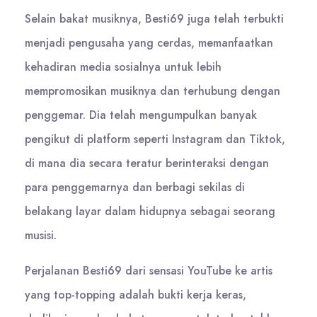
Selain bakat musiknya, Besti69 juga telah terbukti
menjadi pengusaha yang cerdas, memanfaatkan
kehadiran media sosialnya untuk lebih
mempromosikan musiknya dan terhubung dengan
penggemar. Dia telah mengumpulkan banyak
pengikut di platform seperti Instagram dan Tiktok,
di mana dia secara teratur berinteraksi dengan
para penggemarnya dan berbagi sekilas di
belakang layar dalam hidupnya sebagai seorang
musisi.
Perjalanan Besti69 dari sensasi YouTube ke artis
yang top-topping adalah bukti kerja keras,