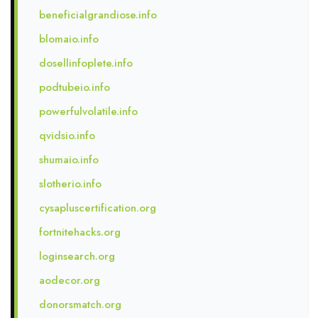
beneficialgrandiose.info
blomaio.info
dosellinfoplete.info
podtubeio.info
powerfulvolatile.info
qvidsio.info
shumaio.info
slotherio.info
cysapluscertification.org
fortnitehacks.org
loginsearch.org
aodecor.org
donorsmatch.org