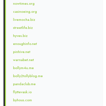
nowtimes.org
casinoeing.org
livemocha.biz
streetlife.biz
hyves.biz
enoughinfo.net
pinhive.net
warnabet.net
bollym4u.me
bolly2tollyblog.me
pandaclub.me
flyttevask.io
byhous.com