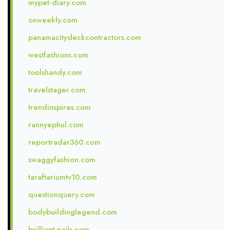
mypet-diary.com
oxweekly.com
panamacitydeckcontractors.com
westfashions.com
toolshandy.com
travelstager.com
trendinspires.com
rannyephul.com
reportradar360.com
swaggyfashion.com
taraftariumtv10.com
questionquery.com
bodybuildinglegend.com
brilliant-nails.com