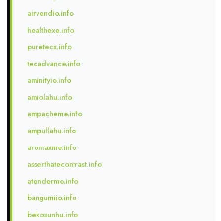
airvendio.info
healthexe.info
puretecx.info
tecadvance.info
aminityio.info
amiolahu.info
ampacheme.info
ampullahu.info
aromaxme.info
asserthatecontrast.info
atenderme.info
bangumiio.info
bekosunhu.info