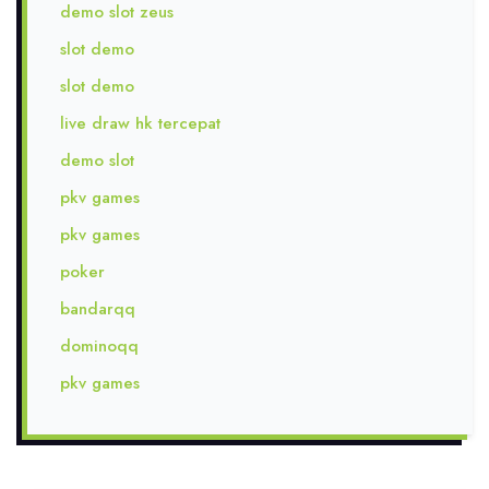
demo slot zeus
slot demo
slot demo
live draw hk tercepat
demo slot
pkv games
pkv games
poker
bandarqq
dominoqq
pkv games