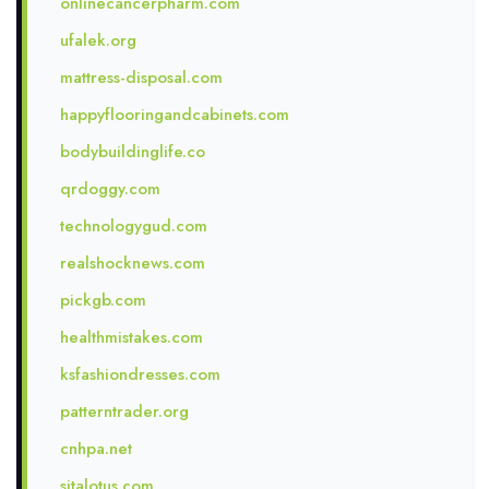
onlinecancerpharm.com
ufalek.org
mattress-disposal.com
happyflooringandcabinets.com
bodybuildinglife.co
qrdoggy.com
technologygud.com
realshocknews.com
pickgb.com
healthmistakes.com
ksfashiondresses.com
patterntrader.org
cnhpa.net
sitalotus.com