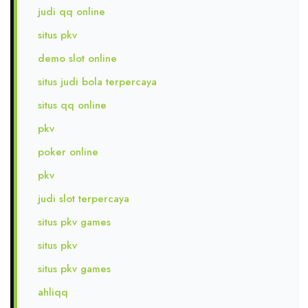
judi qq online
situs pkv
demo slot online
situs judi bola terpercaya
situs qq online
pkv
poker online
pkv
judi slot terpercaya
situs pkv games
situs pkv
situs pkv games
ahliqq