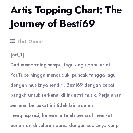
Artis Topping Chart: The
Journey of Besti69
Slot Gacor
[ad_1]
Dari memposting sampul lagu -lagu populer di
YouTube hingga menduduki puncak tangga lagu
dengan musiknya sendiri, Besti69 dengan cepat
bangkit untuk terkenal di industri musik. Perjalanan
seniman berbakat ini tidak lain adalah
menginspirasi, karena ia telah berhasil memikat
penonton di seluruh dunia dengan suaranya yang