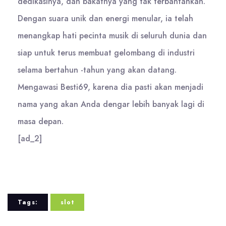
dedikasinya, dan bakatnya yang tak terbantahkan.
Dengan suara unik dan energi menular, ia telah
menangkap hati pecinta musik di seluruh dunia dan
siap untuk terus membuat gelombang di industri
selama bertahun -tahun yang akan datang.
Mengawasi Besti69, karena dia pasti akan menjadi
nama yang akan Anda dengar lebih banyak lagi di
masa depan.
[ad_2]
Tags:
slot