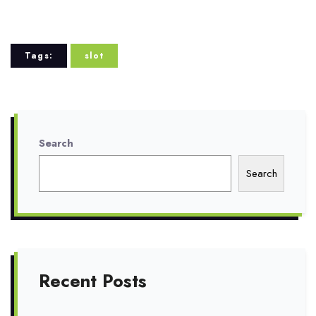
Tags:
slot
Search
Search
Recent Posts