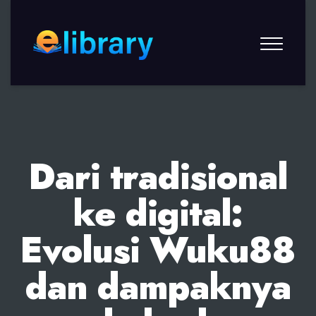
Dari tradisional
ke digital:
Evolusi Wuku88
dan dampaknya