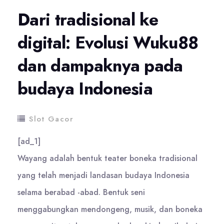
Dari tradisional ke
digital: Evolusi Wuku88
dan dampaknya pada
budaya Indonesia
Slot Gacor
[ad_1]
Wayang adalah bentuk teater boneka tradisional
yang telah menjadi landasan budaya Indonesia
selama berabad -abad. Bentuk seni
menggabungkan mendongeng, musik, dan boneka