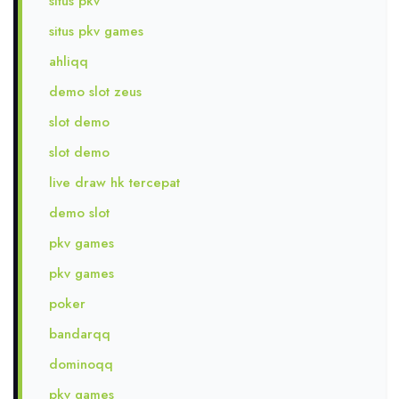
situs pkv
situs pkv games
ahliqq
demo slot zeus
slot demo
slot demo
live draw hk tercepat
demo slot
pkv games
pkv games
poker
bandarqq
dominoqq
pkv games