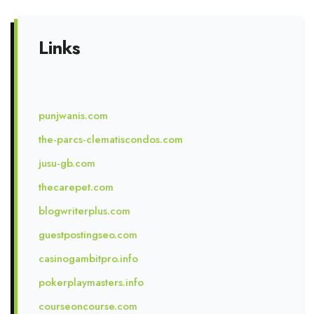
Links
punjwanis.com
the-parcs-clematiscondos.com
jusu-gb.com
thecarepet.com
blogwriterplus.com
guestpostingseo.com
casinogambitpro.info
pokerplaymasters.info
courseoncourse.com