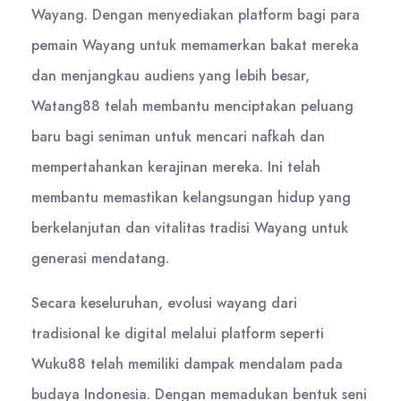
Wayang. Dengan menyediakan platform bagi para
pemain Wayang untuk memamerkan bakat mereka
dan menjangkau audiens yang lebih besar,
Watang88 telah membantu menciptakan peluang
baru bagi seniman untuk mencari nafkah dan
mempertahankan kerajinan mereka. Ini telah
membantu memastikan kelangsungan hidup yang
berkelanjutan dan vitalitas tradisi Wayang untuk
generasi mendatang.
Secara keseluruhan, evolusi wayang dari
tradisional ke digital melalui platform seperti
Wuku88 telah memiliki dampak mendalam pada
budaya Indonesia. Dengan memadukan bentuk seni