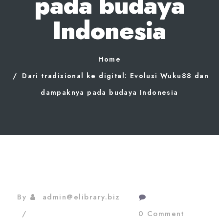
pada budaya
Indonesia
Home
Dari tradisional ke digital: Evolusi Wuku88 dan
dampaknya pada budaya Indonesia
By
admin@elibrary.biz
0 Comment