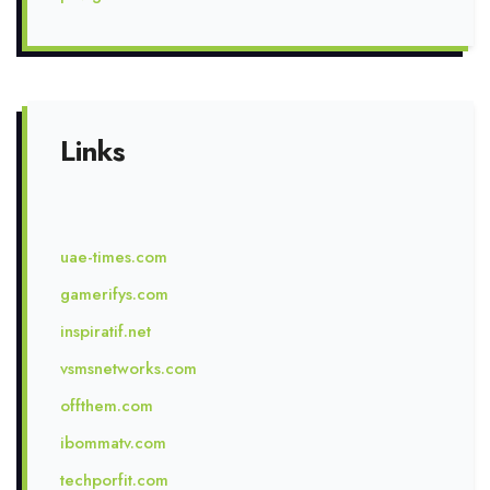
Links
uae-times.com
gamerifys.com
inspiratif.net
vsmsnetworks.com
offthem.com
ibommatv.com
techporfit.com