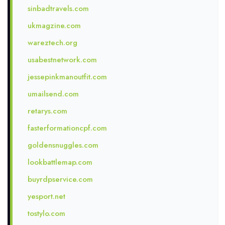
sinbadtravels.com
ukmagzine.com
wareztech.org
usabestnetwork.com
jessepinkmanoutfit.com
umailsend.com
retarys.com
fasterformationcpf.com
goldensnuggles.com
lookbattlemap.com
buyrdpservice.com
yesport.net
tostylo.com