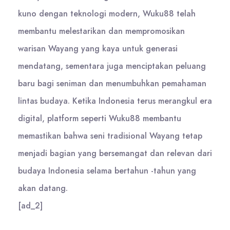
kuno dengan teknologi modern, Wuku88 telah
membantu melestarikan dan mempromosikan
warisan Wayang yang kaya untuk generasi
mendatang, sementara juga menciptakan peluang
baru bagi seniman dan menumbuhkan pemahaman
lintas budaya. Ketika Indonesia terus merangkul era
digital, platform seperti Wuku88 membantu
memastikan bahwa seni tradisional Wayang tetap
menjadi bagian yang bersemangat dan relevan dari
budaya Indonesia selama bertahun -tahun yang
akan datang.
[ad_2]