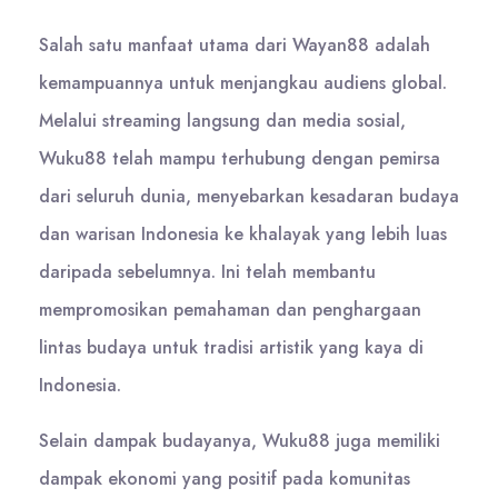
Salah satu manfaat utama dari Wayan88 adalah
kemampuannya untuk menjangkau audiens global.
Melalui streaming langsung dan media sosial,
Wuku88 telah mampu terhubung dengan pemirsa
dari seluruh dunia, menyebarkan kesadaran budaya
dan warisan Indonesia ke khalayak yang lebih luas
daripada sebelumnya. Ini telah membantu
mempromosikan pemahaman dan penghargaan
lintas budaya untuk tradisi artistik yang kaya di
Indonesia.
Selain dampak budayanya, Wuku88 juga memiliki
dampak ekonomi yang positif pada komunitas