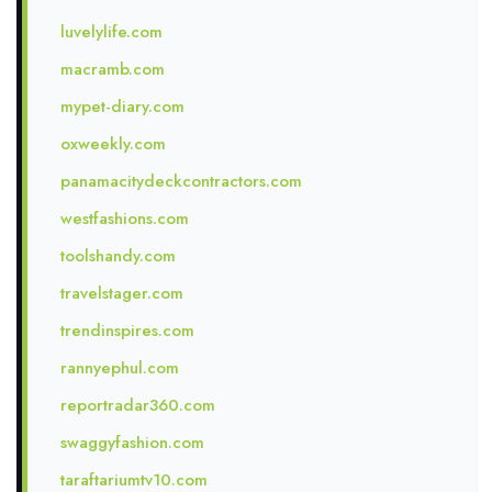
luvelylife.com
macramb.com
mypet-diary.com
oxweekly.com
panamacitydeckcontractors.com
westfashions.com
toolshandy.com
travelstager.com
trendinspires.com
rannyephul.com
reportradar360.com
swaggyfashion.com
taraftariumtv10.com