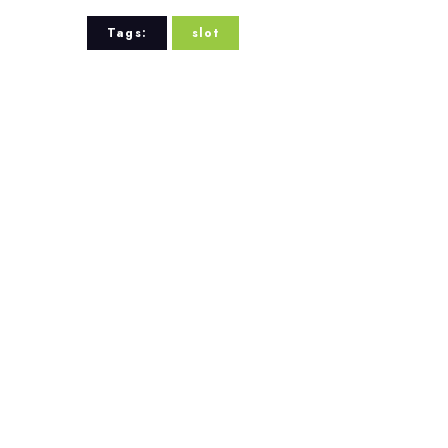
Tags:
slot