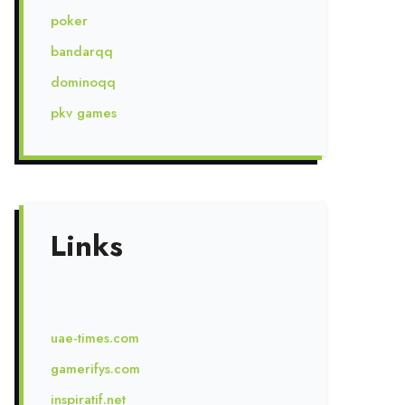
poker
bandarqq
dominoqq
pkv games
Links
uae-times.com
gamerifys.com
inspiratif.net