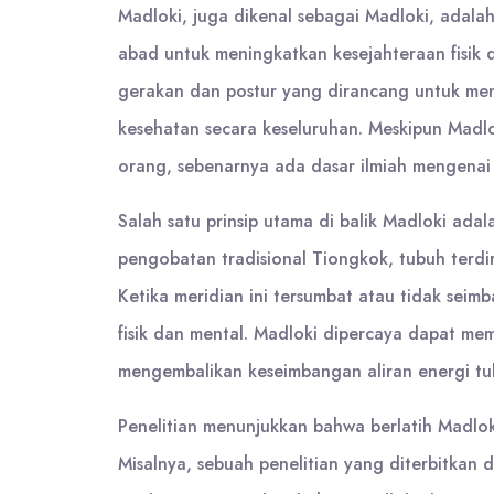
Madloki, juga dikenal sebagai Madloki, adala
abad untuk meningkatkan kesejahteraan fisik d
gerakan dan postur yang dirancang untuk me
kesehatan secara keseluruhan. Meskipun Madlo
orang, sebenarnya ada dasar ilmiah mengenai
Salah satu prinsip utama di balik Madloki ada
pengobatan tradisional Tiongkok, tubuh terdiri
Ketika meridian ini tersumbat atau tidak sei
fisik dan mental. Madloki dipercaya dapat m
mengembalikan keseimbangan aliran energi tu
Penelitian menunjukkan bahwa berlatih Madlo
Misalnya, sebuah penelitian yang diterbitkan