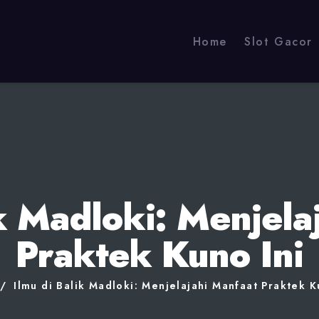
Home
Slot Gacor
ik Madloki: Menjela
Praktek Kuno Ini
Ilmu di Balik Madloki: Menjelajahi Manfaat Praktek K