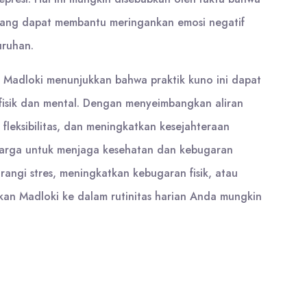
 yang dapat membantu meringankan emosi negatif
uruhan.
k Madloki menunjukkan bahwa praktik kuno ini dapat
fisik dan mental. Dengan menyeimbangkan aliran
fleksibilitas, dan meningkatkan kesejahteraan
harga untuk menjaga kesehatan dan kebugaran
angi stres, meningkatkan kebugaran fisik, atau
an Madloki ke dalam rutinitas harian Anda mungkin