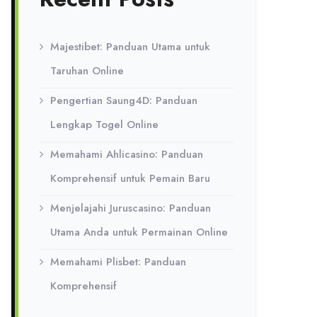
Majestibet: Panduan Utama untuk
Taruhan Online
Pengertian Saung4D: Panduan
Lengkap Togel Online
Memahami Ahlicasino: Panduan
Komprehensif untuk Pemain Baru
Menjelajahi Juruscasino: Panduan
Utama Anda untuk Permainan Online
Memahami Plisbet: Panduan
Komprehensif