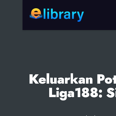
Keluarkan Po
Liga188: S