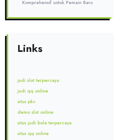
Komprehensif untuk Pemain Baru
Links
judi slot terpercaya
judi qq online
situs pkv
demo slot online
situs judi bola terpercaya
situs qq online