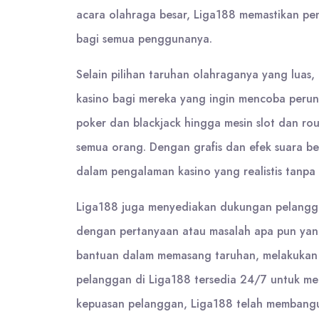
acara olahraga besar, Liga188 memastikan 
bagi semua penggunanya.
Selain pilihan taruhan olahraganya yang lua
kasino bagi mereka yang ingin mencoba peruntu
poker dan blackjack hingga mesin slot dan rou
semua orang. Dengan grafis dan efek suara be
dalam pengalaman kasino yang realistis tanpa
Liga188 juga menyediakan dukungan pelangg
dengan pertanyaan atau masalah apa pun yan
bantuan dalam memasang taruhan, melakukan d
pelanggan di Liga188 tersedia 24/7 untuk m
kepuasan pelanggan, Liga188 telah membangu