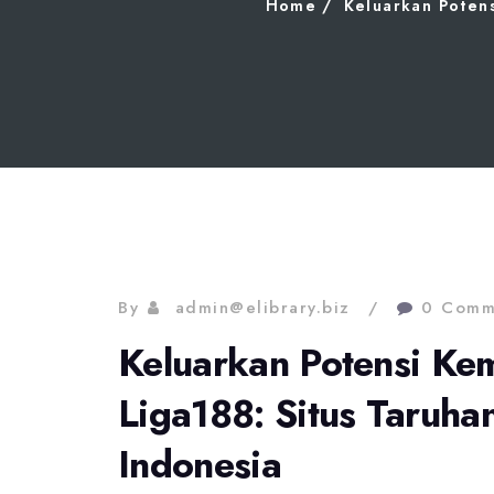
Home
Keluarkan Poten
By
admin@elibrary.biz
0 Comm
Keluarkan Potensi K
Liga188: Situs Taruha
Indonesia