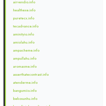
airvendio.info
healthexe.info
puretecx.info
tecadvance.info
aminityio.info
amiolahu.info
ampacheme.info
ampullahu.info
aromaxme.info
asserthatecontrast.info
atenderme.info
bangumiio.info
bekosunhu.info