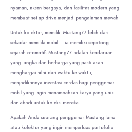
nyaman, aksen bergaya, dan fasilitas modern yang
membuat setiap drive menjadi pengalaman mewah.
Untuk kolektor, memiliki Mustang77 lebih dari
sekadar memiliki mobil – ia memiliki sepotong
sejarah otomotif. Mustang77 adalah kendaraan
yang langka dan berharga yang pasti akan
menghargai nilai dari waktu ke waktu,
menjadikannya investasi cerdas bagi penggemar
mobil yang ingin menambahkan karya yang unik
dan abadi untuk koleksi mereka.
Apakah Anda seorang penggemar Mustang lama
atau kolektor yang ingin memperluas portofolio