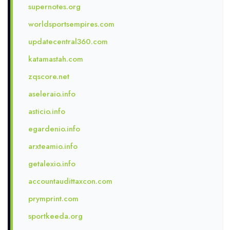
supernotes.org
worldsportsempires.com
updatecentral360.com
katamastah.com
zqscore.net
aseleraio.info
asticio.info
egardenio.info
arxteamio.info
getalexio.info
accountaudittaxcon.com
prymprint.com
sportkeeda.org