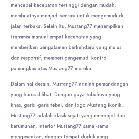
mencapai kecepatan tertinggi dengan mudah,
membuatnya menjadi sensasi untuk mengemudi di
jalan terbuka. Selain itu, Mustang77 menampilkan
transmisi manual empat kecepatan yang
memberikan pengalaman berkendara yang mulus
dan responsif, memberi pengemudi kontrol
pamungkas atas Mustang77 mereka.
Dalam hal desain, Mustang77 adalah pemandangan
yang harus dilihat. Dengan gaya tubuhnya yang
khas, garis -garis tebal, dan logo Mustang ikonik,
Mustang77 adalah klasik sejati yang menonjol dari
kerumunan. Interior Mustang77 sama -sama
mengesankan, dengan tempat duduk yang