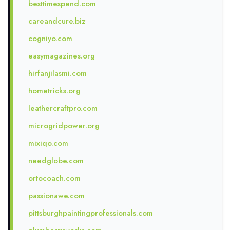
besttimespend.com
careandcure.biz
cogniyo.com
easymagazines.org
hirfanjilasmi.com
hometricks.org
leathercraftpro.com
microgridpower.org
mixiqo.com
needglobe.com
ortocoach.com
passionawe.com
pittsburghpaintingprofessionals.com