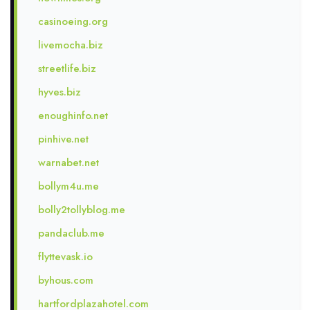
casinoeing.org
livemocha.biz
streetlife.biz
hyves.biz
enoughinfo.net
pinhive.net
warnabet.net
bollym4u.me
bolly2tollyblog.me
pandaclub.me
flyttevask.io
byhous.com
hartfordplazahotel.com