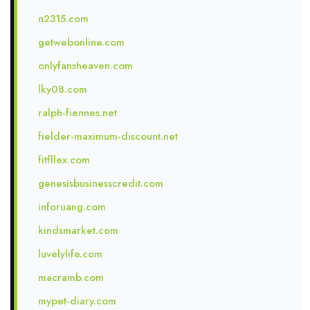
n2315.com
getwebonline.com
onlyfansheaven.com
lky08.com
ralph-fiennes.net
fielder-maximum-discount.net
fitfllex.com
genesisbusinesscredit.com
inforuang.com
kindsmarket.com
luvelylife.com
macramb.com
mypet-diary.com