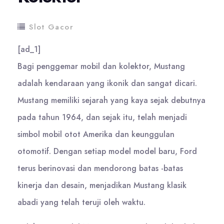
Slot Gacor
[ad_1]
Bagi penggemar mobil dan kolektor, Mustang
adalah kendaraan yang ikonik dan sangat dicari.
Mustang memiliki sejarah yang kaya sejak debutnya
pada tahun 1964, dan sejak itu, telah menjadi
simbol mobil otot Amerika dan keunggulan
otomotif. Dengan setiap model model baru, Ford
terus berinovasi dan mendorong batas -batas
kinerja dan desain, menjadikan Mustang klasik
abadi yang telah teruji oleh waktu.