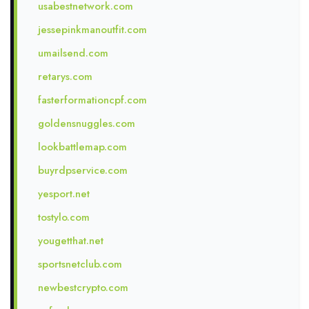
usabestnetwork.com
jessepinkmanoutfit.com
umailsend.com
retarys.com
fasterformationcpf.com
goldensnuggles.com
lookbattlemap.com
buyrdpservice.com
yesport.net
tostylo.com
yougetthat.net
sportsnetclub.com
newbestcrypto.com