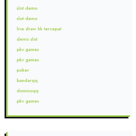
slot demo
slot demo
live draw hk tercepat
demo slot
pkv games
pkv games
poker
bandarqq
dominoqq
pkv games