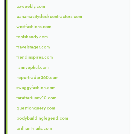
oxweekly.com
panamacitydeckcontractors.com
westfashions.com
toolshandy.com
travelstager.com
trendinspires.com
rannyephul.com
reportradar360.com
swaggyfashion.com
taraftariumtv10.com
questionquery.com
bodybuildinglegend.com
brilliant-nails.com