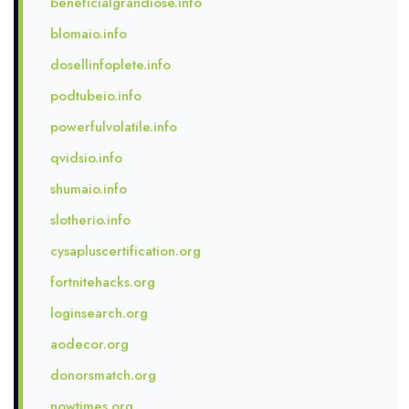
beneficialgrandiose.info
blomaio.info
dosellinfoplete.info
podtubeio.info
powerfulvolatile.info
qvidsio.info
shumaio.info
slotherio.info
cysapluscertification.org
fortnitehacks.org
loginsearch.org
aodecor.org
donorsmatch.org
nowtimes.org