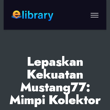
Lepaskan
Kekuatan
Mustang77:
Mimpi Kolektor