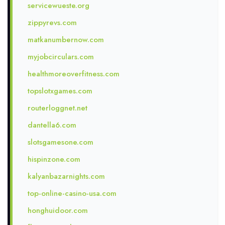
servicewueste.org
zippyrevs.com
matkanumbernow.com
myjobcirculars.com
healthmoreoverfitness.com
topslotxgames.com
routerloggnet.net
dantella6.com
slotsgamesone.com
hispinzone.com
kalyanbazarnights.com
top-online-casino-usa.com
honghuidoor.com