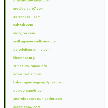
brandiospecialists.com
medicalcare7.com
adtennaball.com
nabzah.com
mongive.com
matkagameresultsview.com
getsolutionsonline.com
hispinner.org
criticalinsurance.info
nokariposter.com
kalyan-guessing-nightplay.com
gameofpanels.com
androidappsdownloader.com
usetimenow.com