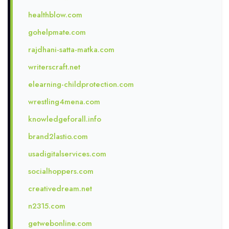
healthblow.com
gohelpmate.com
rajdhani-satta-matka.com
writerscraft.net
elearning-childprotection.com
wrestling4mena.com
knowledgeforall.info
brand2lastio.com
usadigitalservices.com
socialhoppers.com
creativedream.net
n2315.com
getwebonline.com