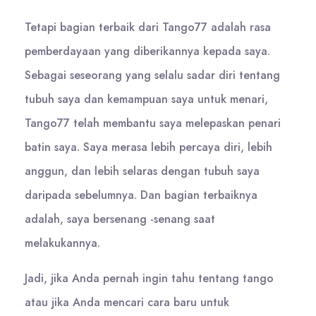
Tetapi bagian terbaik dari Tango77 adalah rasa
pemberdayaan yang diberikannya kepada saya.
Sebagai seseorang yang selalu sadar diri tentang
tubuh saya dan kemampuan saya untuk menari,
Tango77 telah membantu saya melepaskan penari
batin saya. Saya merasa lebih percaya diri, lebih
anggun, dan lebih selaras dengan tubuh saya
daripada sebelumnya. Dan bagian terbaiknya
adalah, saya bersenang -senang saat
melakukannya.
Jadi, jika Anda pernah ingin tahu tentang tango
atau jika Anda mencari cara baru untuk