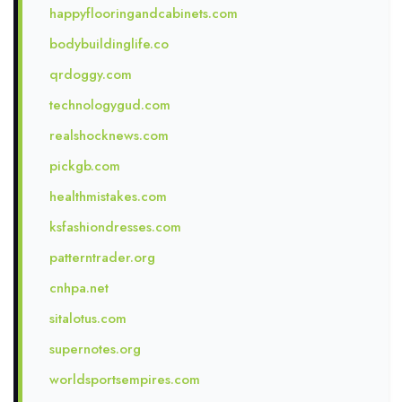
happyflooringandcabinets.com
bodybuildinglife.co
qrdoggy.com
technologygud.com
realshocknews.com
pickgb.com
healthmistakes.com
ksfashiondresses.com
patterntrader.org
cnhpa.net
sitalotus.com
supernotes.org
worldsportsempires.com