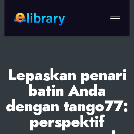
Lepaskan penari
batin Anda
dengan tango77:
perspektif