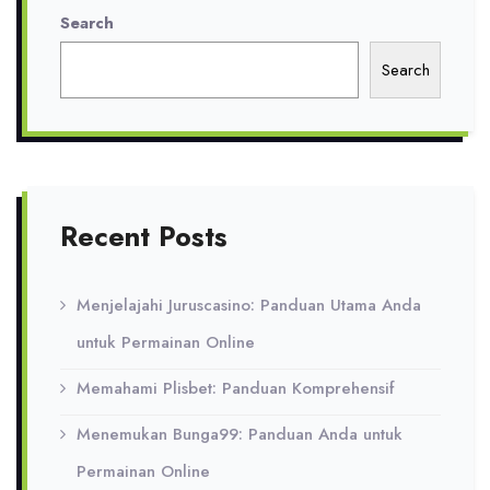
Search
Search
Recent Posts
Menjelajahi Juruscasino: Panduan Utama Anda
untuk Permainan Online
Memahami Plisbet: Panduan Komprehensif
Menemukan Bunga99: Panduan Anda untuk
Permainan Online