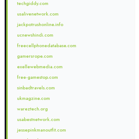
techgiddy.com
usalivenetwork.com
jackpotrushonline.info
ucnewshindi.com
freecellphonedatabase.com
gamersrope.com
exellewebmedia.com
free-gamestop.com
sinbadtravels.com
ukmagzine.com
wareztech.org
usabestnetwork.com
jessepinkmanoutfit.com