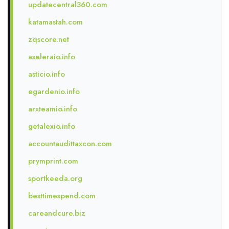
updatecentral360.com
katamastah.com
zqscore.net
aseleraio.info
asticio.info
egardenio.info
arxteamio.info
getalexio.info
accountaudittaxcon.com
prymprint.com
sportkeeda.org
besttimespend.com
careandcure.biz