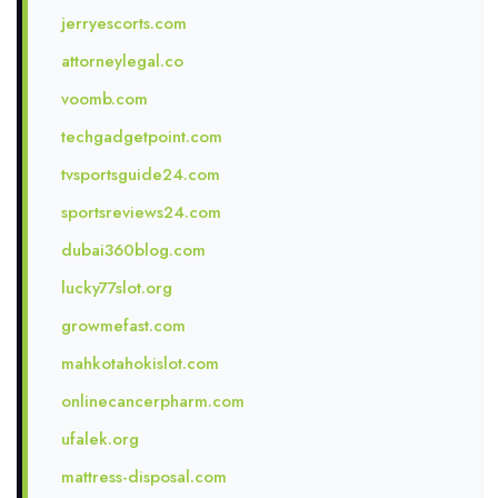
jerryescorts.com
attorneylegal.co
voomb.com
techgadgetpoint.com
tvsportsguide24.com
sportsreviews24.com
dubai360blog.com
lucky77slot.org
growmefast.com
mahkotahokislot.com
onlinecancerpharm.com
ufalek.org
mattress-disposal.com