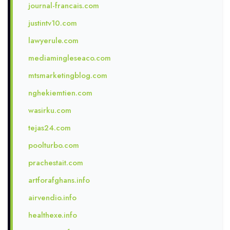
journal-francais.com
justintv10.com
lawyerule.com
mediamingleseaco.com
mtsmarketingblog.com
nghekiemtien.com
wasirku.com
tejas24.com
poolturbo.com
prachestait.com
artforafghans.info
airvendio.info
healthexe.info