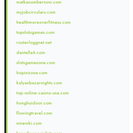
matkanumbernow.com
myjobcirculars.com
healthmoreoverfitness.com
topslotxgames.com
routerloggnet.net
dantella6.com
slotsgamesone.com
hispinzone.com
kalyanbazarnights.com
top-online-casino-usa.com
honghuidoor.com
flowingtravel.com
nineniki.com