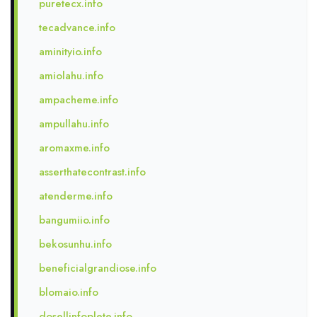
puretecx.info
tecadvance.info
aminityio.info
amiolahu.info
ampacheme.info
ampullahu.info
aromaxme.info
asserthatecontrast.info
atenderme.info
bangumiio.info
bekosunhu.info
beneficialgrandiose.info
blomaio.info
dosellinfoplete.info