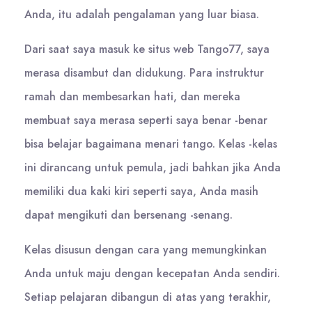
Anda, itu adalah pengalaman yang luar biasa.
Dari saat saya masuk ke situs web Tango77, saya
merasa disambut dan didukung. Para instruktur
ramah dan membesarkan hati, dan mereka
membuat saya merasa seperti saya benar -benar
bisa belajar bagaimana menari tango. Kelas -kelas
ini dirancang untuk pemula, jadi bahkan jika Anda
memiliki dua kaki kiri seperti saya, Anda masih
dapat mengikuti dan bersenang -senang.
Kelas disusun dengan cara yang memungkinkan
Anda untuk maju dengan kecepatan Anda sendiri.
Setiap pelajaran dibangun di atas yang terakhir,