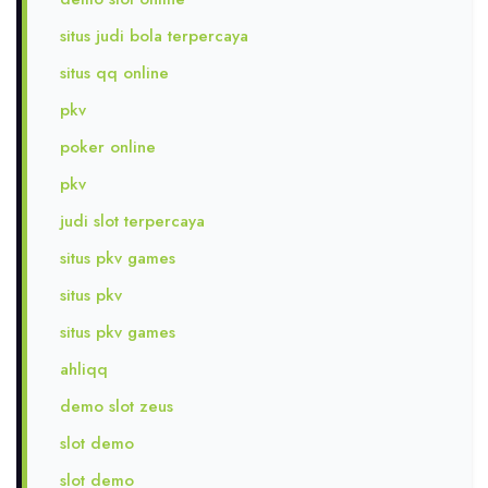
situs judi bola terpercaya
situs qq online
pkv
poker online
pkv
judi slot terpercaya
situs pkv games
situs pkv
situs pkv games
ahliqq
demo slot zeus
slot demo
slot demo