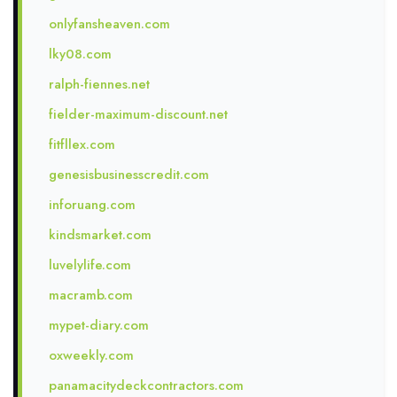
onlyfansheaven.com
lky08.com
ralph-fiennes.net
fielder-maximum-discount.net
fitfllex.com
genesisbusinesscredit.com
inforuang.com
kindsmarket.com
luvelylife.com
macramb.com
mypet-diary.com
oxweekly.com
panamacitydeckcontractors.com