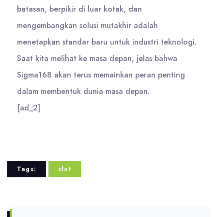
batasan, berpikir di luar kotak, dan
mengembangkan solusi mutakhir adalah
menetapkan standar baru untuk industri teknologi.
Saat kita melihat ke masa depan, jelas bahwa
Sigma168 akan terus memainkan peran penting
dalam membentuk dunia masa depan.
[ad_2]
Tags:
slot