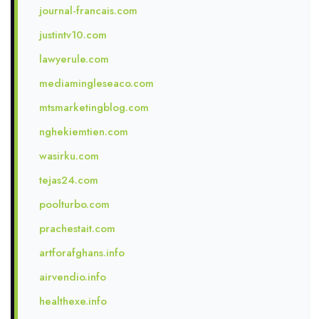
journal-francais.com
justintv10.com
lawyerule.com
mediamingleseaco.com
mtsmarketingblog.com
nghekiemtien.com
wasirku.com
tejas24.com
poolturbo.com
prachestait.com
artforafghans.info
airvendio.info
healthexe.info