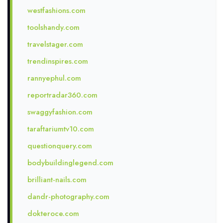
westfashions.com
toolshandy.com
travelstager.com
trendinspires.com
rannyephul.com
reportradar360.com
swaggyfashion.com
taraftariumtv10.com
questionquery.com
bodybuildinglegend.com
brilliant-nails.com
dandr-photography.com
dokteroce.com