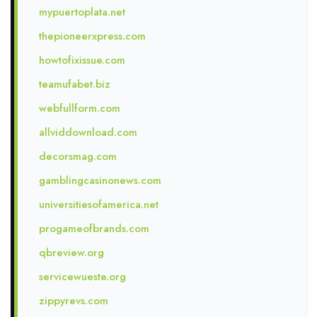
mypuertoplata.net
thepioneerxpress.com
howtofixissue.com
teamufabet.biz
webfullform.com
allviddownload.com
decorsmag.com
gamblingcasinonews.com
universitiesofamerica.net
progameofbrands.com
qbreview.org
servicewueste.org
zippyrevs.com