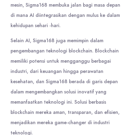
mesin, Sigma168 membuka jalan bagi masa depan
di mana AI diintegrasikan dengan mulus ke dalam
kehidupan sehari -hari.
Selain AI, Sigma168 juga memimpin dalam
pengembangan teknologi blockchain. Blockchain
memiliki potensi untuk mengganggu berbagai
industri, dari keuangan hingga perawatan
kesehatan, dan Sigma168 berada di garis depan
dalam mengembangkan solusi inovatif yang
memanfaatkan teknologi ini. Solusi berbasis
blockchain mereka aman, transparan, dan efisien,
menjadikan mereka game-changer di industri
teknologi.