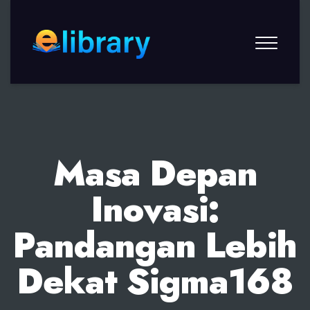
Masa Depan
Inovasi:
Pandangan Lebih
Dekat Sigma168