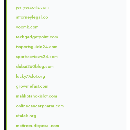
jerryescorts.com
attorneylegal.co
voomb.com
techgadgetpoint.com
tvsportsguide24.com
sportsreviews24.com
dubai360blog.com
lucky77slot.org
growmefast.com
mahkotahokislot.com
onlinecancerpharm.com
ufalek.org
mattress-disposal.com