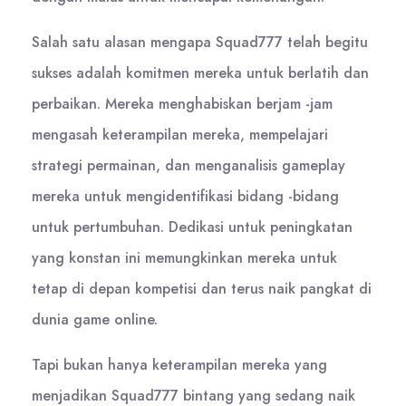
Salah satu alasan mengapa Squad777 telah begitu
sukses adalah komitmen mereka untuk berlatih dan
perbaikan. Mereka menghabiskan berjam -jam
mengasah keterampilan mereka, mempelajari
strategi permainan, dan menganalisis gameplay
mereka untuk mengidentifikasi bidang -bidang
untuk pertumbuhan. Dedikasi untuk peningkatan
yang konstan ini memungkinkan mereka untuk
tetap di depan kompetisi dan terus naik pangkat di
dunia game online.
Tapi bukan hanya keterampilan mereka yang
menjadikan Squad777 bintang yang sedang naik