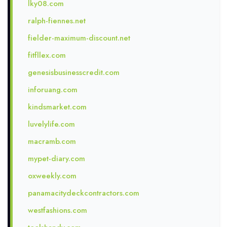
lky08.com
ralph-fiennes.net
fielder-maximum-discount.net
fitfllex.com
genesisbusinesscredit.com
inforuang.com
kindsmarket.com
luvelylife.com
macramb.com
mypet-diary.com
oxweekly.com
panamacitydeckcontractors.com
westfashions.com