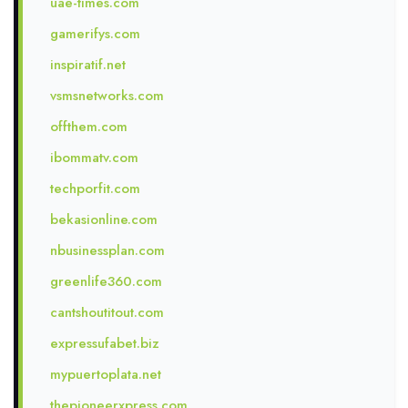
uae-times.com
gamerifys.com
inspiratif.net
vsmsnetworks.com
offthem.com
ibommatv.com
techporfit.com
bekasionline.com
nbusinessplan.com
greenlife360.com
cantshoutitout.com
expressufabet.biz
mypuertoplata.net
thepioneerxpress.com