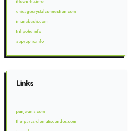
iflowerhu.info
chicagocrystalconnection.com
imanabadii.com
trilipohu.info
appruptio.info
Links
punjwanis.com
the-parcs-clematiscondos.com