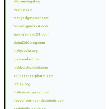
attorneylegal.co
voomb.com
techgadgetpoint.com
tvsportsguide24.com
sportsreviews24.com
dubai360blog.com
lucky77slot.org
growmefast.com
mahkotahokislot.com
onlinecancerpharm.com
ufalek.org
mattress-disposal.com
happyflooringandcabinets.com
bodybuildinglife.co