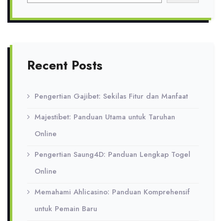
Recent Posts
Pengertian Gajibet: Sekilas Fitur dan Manfaat
Majestibet: Panduan Utama untuk Taruhan
Online
Pengertian Saung4D: Panduan Lengkap Togel
Online
Memahami Ahlicasino: Panduan Komprehensif
untuk Pemain Baru