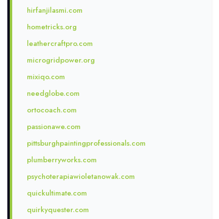
hirfanjilasmi.com
hometricks.org
leathercraftpro.com
microgridpower.org
mixiqo.com
needglobe.com
ortocoach.com
passionawe.com
pittsburghpaintingprofessionals.com
plumberryworks.com
psychoterapiawioletanowak.com
quickultimate.com
quirkyquester.com