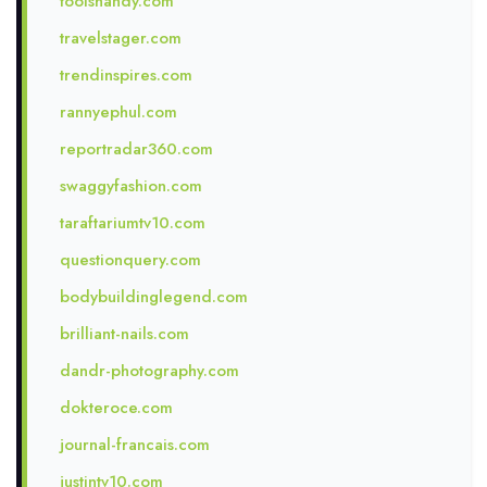
toolshandy.com
travelstager.com
trendinspires.com
rannyephul.com
reportradar360.com
swaggyfashion.com
taraftariumtv10.com
questionquery.com
bodybuildinglegend.com
brilliant-nails.com
dandr-photography.com
dokteroce.com
journal-francais.com
justintv10.com