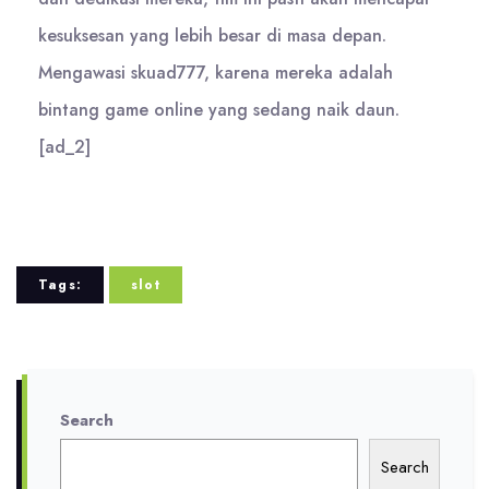
kesuksesan yang lebih besar di masa depan.
Mengawasi skuad777, karena mereka adalah
bintang game online yang sedang naik daun.
[ad_2]
Tags:
slot
Search
Search