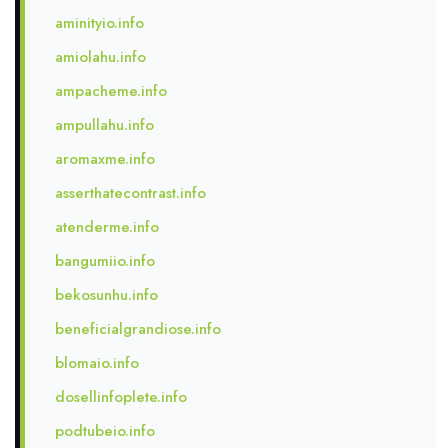
aminityio.info
amiolahu.info
ampacheme.info
ampullahu.info
aromaxme.info
asserthatecontrast.info
atenderme.info
bangumiio.info
bekosunhu.info
beneficialgrandiose.info
blomaio.info
dosellinfoplete.info
podtubeio.info