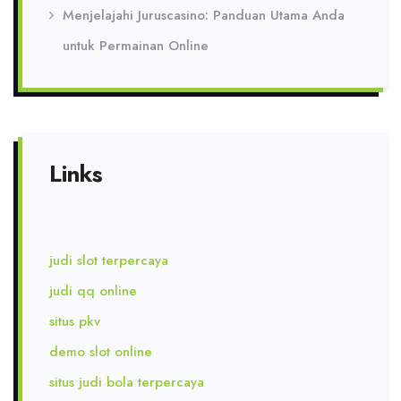
Menjelajahi Juruscasino: Panduan Utama Anda
untuk Permainan Online
Links
judi slot terpercaya
judi qq online
situs pkv
demo slot online
situs judi bola terpercaya