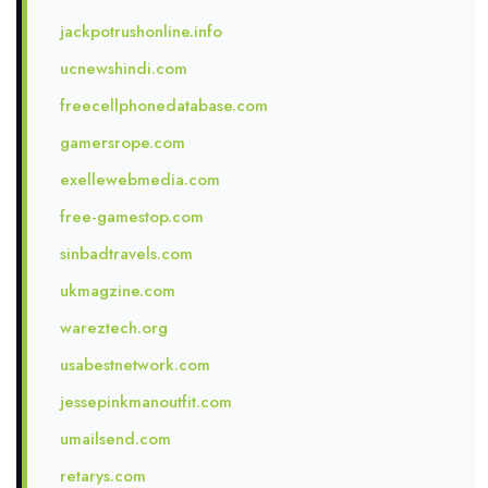
jackpotrushonline.info
ucnewshindi.com
freecellphonedatabase.com
gamersrope.com
exellewebmedia.com
free-gamestop.com
sinbadtravels.com
ukmagzine.com
wareztech.org
usabestnetwork.com
jessepinkmanoutfit.com
umailsend.com
retarys.com