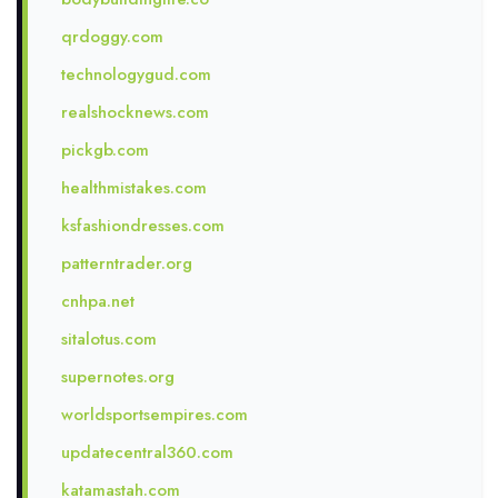
qrdoggy.com
technologygud.com
realshocknews.com
pickgb.com
healthmistakes.com
ksfashiondresses.com
patterntrader.org
cnhpa.net
sitalotus.com
supernotes.org
worldsportsempires.com
updatecentral360.com
katamastah.com