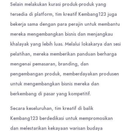
Selain melakukan kurasi produk-produk yang
tersedia di platform, tim kreatif Kembang123 juga
bekerja sama dengan para perajin untuk membantu
mereka mengembangkan bisnis dan menjangkau
khalayak yang lebih luas. Melalui lokakarya dan sesi
pelatihan, mereka memberikan panduan berharga
mengenai pemasaran, branding, dan
pengembangan produk, memberdayakan produsen
untuk mengembangkan bisnis mereka dan
berkembang di pasar yang kompetitif.
Secara keseluruhan, tim kreatif di balik
Kembang123 berdedikasi untuk mempromosikan
dan melestarikan kekayaan warisan budaya