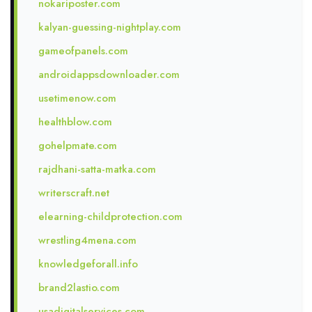
nokariposter.com
kalyan-guessing-nightplay.com
gameofpanels.com
androidappsdownloader.com
usetimenow.com
healthblow.com
gohelpmate.com
rajdhani-satta-matka.com
writerscraft.net
elearning-childprotection.com
wrestling4mena.com
knowledgeforall.info
brand2lastio.com
usadigitalservices.com