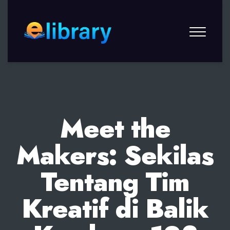
Meet the
Makers: Sekilas
Tentang Tim
Kreatif di Balik