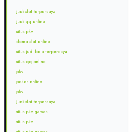
judi slot terpercaya
judi qq online
situs pkv
demo slot online
situs judi bola terpercaya
situs qq online
pkv
poker online
pkv
judi slot terpercaya
situs pkv games
situs pkv
situs pkv games