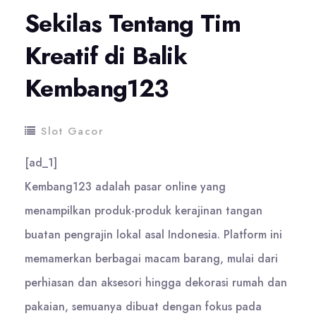
Sekilas Tentang Tim
Kreatif di Balik
Kembang123
Slot Gacor
[ad_1]
Kembang123 adalah pasar online yang
menampilkan produk-produk kerajinan tangan
buatan pengrajin lokal asal Indonesia. Platform ini
memamerkan berbagai macam barang, mulai dari
perhiasan dan aksesori hingga dekorasi rumah dan
pakaian, semuanya dibuat dengan fokus pada