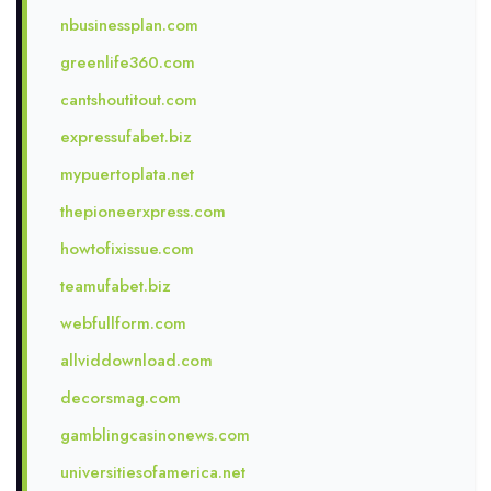
nbusinessplan.com
greenlife360.com
cantshoutitout.com
expressufabet.biz
mypuertoplata.net
thepioneerxpress.com
howtofixissue.com
teamufabet.biz
webfullform.com
allviddownload.com
decorsmag.com
gamblingcasinonews.com
universitiesofamerica.net