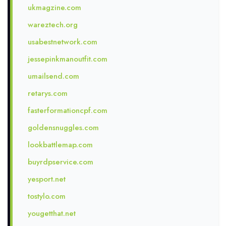
ukmagzine.com
wareztech.org
usabestnetwork.com
jessepinkmanoutfit.com
umailsend.com
retarys.com
fasterformationcpf.com
goldensnuggles.com
lookbattlemap.com
buyrdpservice.com
yesport.net
tostylo.com
yougetthat.net