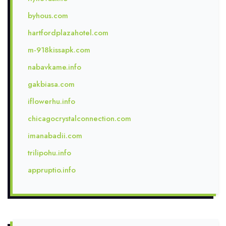
byhous.com
hartfordplazahotel.com
m-918kissapk.com
nabavkame.info
gakbiasa.com
iflowerhu.info
chicagocrystalconnection.com
imanabadii.com
trilipohu.info
appruptio.info