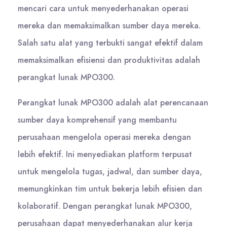
mencari cara untuk menyederhanakan operasi
mereka dan memaksimalkan sumber daya mereka.
Salah satu alat yang terbukti sangat efektif dalam
memaksimalkan efisiensi dan produktivitas adalah
perangkat lunak MPO300.
Perangkat lunak MPO300 adalah alat perencanaan
sumber daya komprehensif yang membantu
perusahaan mengelola operasi mereka dengan
lebih efektif. Ini menyediakan platform terpusat
untuk mengelola tugas, jadwal, dan sumber daya,
memungkinkan tim untuk bekerja lebih efisien dan
kolaboratif. Dengan perangkat lunak MPO300,
perusahaan dapat menyederhanakan alur kerja