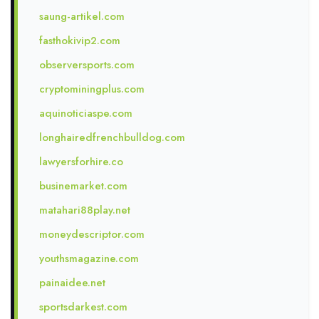
saung-artikel.com
fasthokivip2.com
observersports.com
cryptominingplus.com
aquinoticiaspe.com
longhairedfrenchbulldog.com
lawyersforhire.co
businemarket.com
matahari88play.net
moneydescriptor.com
youthsmagazine.com
painaidee.net
sportsdarkest.com