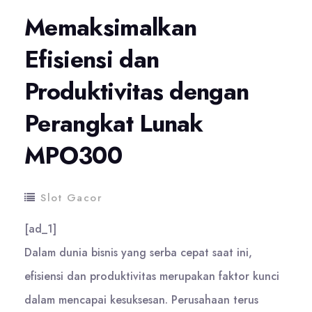
Memaksimalkan
Efisiensi dan
Produktivitas dengan
Perangkat Lunak
MPO300
Slot Gacor
[ad_1]
Dalam dunia bisnis yang serba cepat saat ini,
efisiensi dan produktivitas merupakan faktor kunci
dalam mencapai kesuksesan. Perusahaan terus