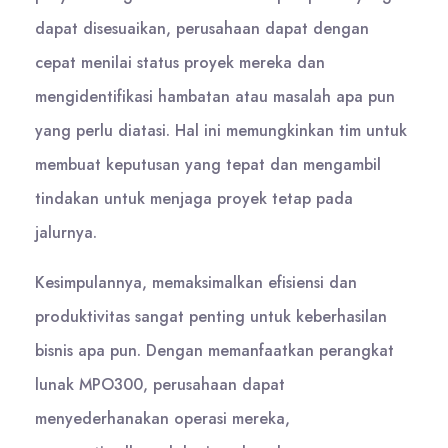
dapat disesuaikan, perusahaan dapat dengan
cepat menilai status proyek mereka dan
mengidentifikasi hambatan atau masalah apa pun
yang perlu diatasi. Hal ini memungkinkan tim untuk
membuat keputusan yang tepat dan mengambil
tindakan untuk menjaga proyek tetap pada
jalurnya.
Kesimpulannya, memaksimalkan efisiensi dan
produktivitas sangat penting untuk keberhasilan
bisnis apa pun. Dengan memanfaatkan perangkat
lunak MPO300, perusahaan dapat
menyederhanakan operasi mereka,