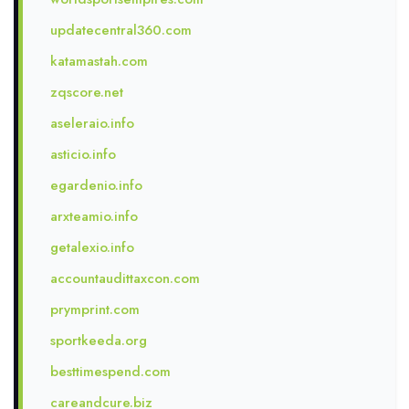
updatecentral360.com
katamastah.com
zqscore.net
aseleraio.info
asticio.info
egardenio.info
arxteamio.info
getalexio.info
accountaudittaxcon.com
prymprint.com
sportkeeda.org
besttimespend.com
careandcure.biz