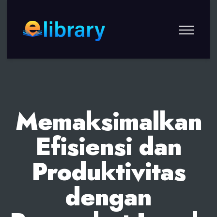
Memaksimalkan
Efisiensi dan
Produktivitas
dengan