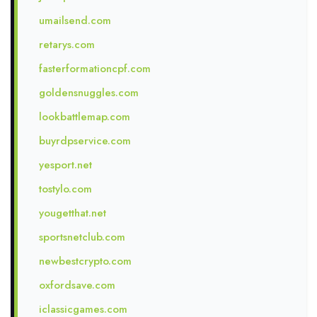
umailsend.com
retarys.com
fasterformationcpf.com
goldensnuggles.com
lookbattlemap.com
buyrdpservice.com
yesport.net
tostylo.com
yougetthat.net
sportsnetclub.com
newbestcrypto.com
oxfordsave.com
iclassicgames.com