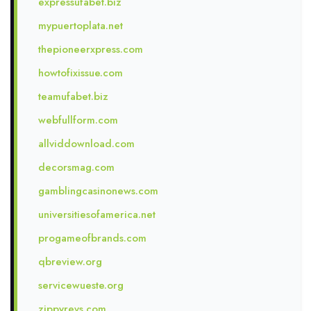
expressufabet.biz
mypuertoplata.net
thepioneerxpress.com
howtofixissue.com
teamufabet.biz
webfullform.com
allviddownload.com
decorsmag.com
gamblingcasinonews.com
universitiesofamerica.net
progameofbrands.com
qbreview.org
servicewueste.org
zippyrevs.com