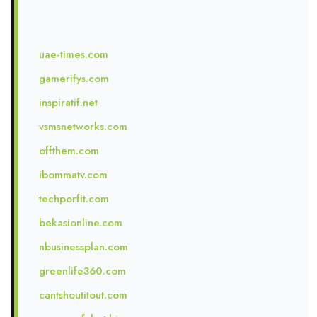
uae-times.com
gamerifys.com
inspiratif.net
vsmsnetworks.com
offthem.com
ibommatv.com
techporfit.com
bekasionline.com
nbusinessplan.com
greenlife360.com
cantshoutitout.com