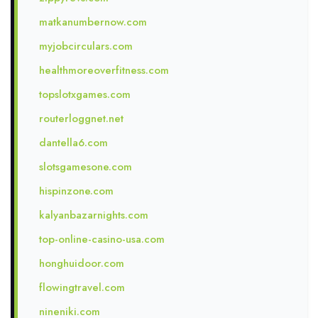
matkanumbernow.com
myjobcirculars.com
healthmoreoverfitness.com
topslotxgames.com
routerloggnet.net
dantella6.com
slotsgamesone.com
hispinzone.com
kalyanbazarnights.com
top-online-casino-usa.com
honghuidoor.com
flowingtravel.com
nineniki.com