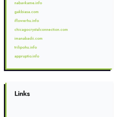
nabavkame.info
gakbiasa.com
iflowerhu.info
chicagocrystalconnection.com
imanabadii.com
trilipohu.info
appruptio.info
Links