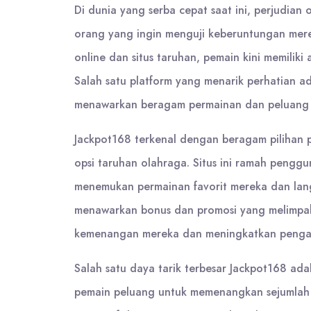
Di dunia yang serba cepat saat ini, perjudian
orang yang ingin menguji keberuntungan mer
online dan situs taruhan, pemain kini memiliki
Salah satu platform yang menarik perhatian ad
menawarkan beragam permainan dan peluang 
Jackpot168 terkenal dengan beragam pilihan 
opsi taruhan olahraga. Situs ini ramah peng
menemukan permainan favorit mereka dan langs
menawarkan bonus dan promosi yang melimpa
kemenangan mereka dan meningkatkan pengal
Salah satu daya tarik terbesar Jackpot168 ad
pemain peluang untuk memenangkan sejumlah 