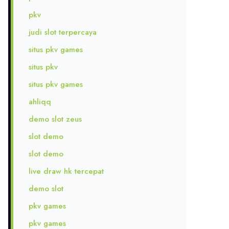
pkv
judi slot terpercaya
situs pkv games
situs pkv
situs pkv games
ahliqq
demo slot zeus
slot demo
slot demo
live draw hk tercepat
demo slot
pkv games
pkv games