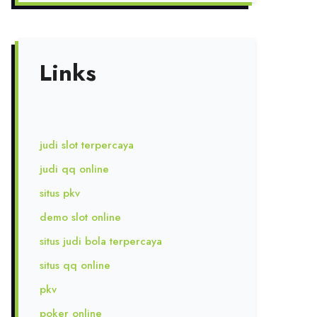
Links
judi slot terpercaya
judi qq online
situs pkv
demo slot online
situs judi bola terpercaya
situs qq online
pkv
poker online