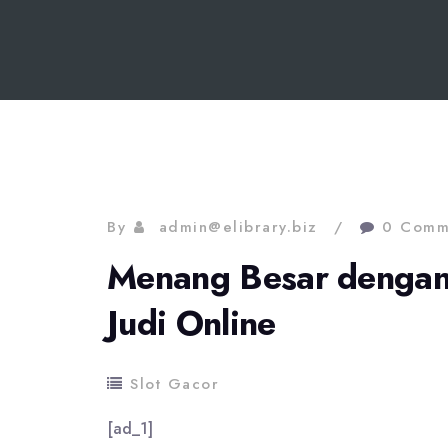
By
admin@elibrary.biz
0 Comm
Menang Besar dengan
Judi Online
Slot Gacor
[ad_1]