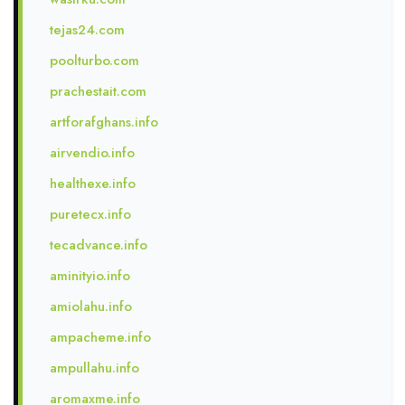
tejas24.com
poolturbo.com
prachestait.com
artforafghans.info
airvendio.info
healthexe.info
puretecx.info
tecadvance.info
aminityio.info
amiolahu.info
ampacheme.info
ampullahu.info
aromaxme.info