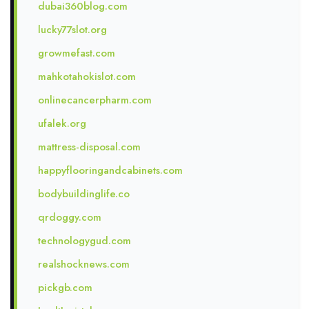
dubai360blog.com
lucky77slot.org
growmefast.com
mahkotahokislot.com
onlinecancerpharm.com
ufalek.org
mattress-disposal.com
happyflooringandcabinets.com
bodybuildinglife.co
qrdoggy.com
technologygud.com
realshocknews.com
pickgb.com