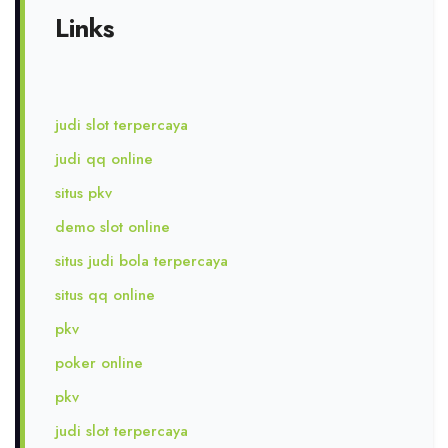
Links
judi slot terpercaya
judi qq online
situs pkv
demo slot online
situs judi bola terpercaya
situs qq online
pkv
poker online
pkv
judi slot terpercaya