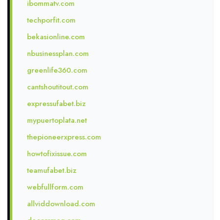
ibommatv.com
techporfit.com
bekasionline.com
nbusinessplan.com
greenlife360.com
cantshoutitout.com
expressufabet.biz
mypuertoplata.net
thepioneerxpress.com
howtofixissue.com
teamufabet.biz
webfullform.com
allviddownload.com