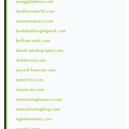
swaggyfashion.com
taraftariumtv10.com
questionquery.com
bodybuildinglegend.com
brilliant-nails.com
dandr-photography.com
dokteroce.com
journal-francais.com
justintv10.com
lawyerule.com
mediamingleseaco.com
mtsmarketingblog.com
nghekiemtien.com
wasirku.com