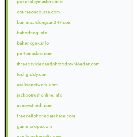
pokerplaymasters.info
courseoncourse.com
bantinbatdongsan247.com
bahednog.info
bahenxgek.info
pertamaskre.com
threadsvideoandphotodownloader.com
techgiddy.com
usalivenetwork.com
jackpotrushonline.info
ucnewshindi.com
freecellphonedatabase.com
gamersrope.com
exellewebmedia.com