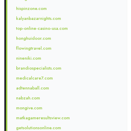
hispinzone.com
kalyanbazarnights.com
top-online-casino-usa.com
honghuidoor.com
flowingtravel.com
nineniki.com
brandiospecialists.com
medicalcare7.com
adtennaball.com
nabzah.com
mongive.com
matkagameresultsview.com
getsolutionsonline.com