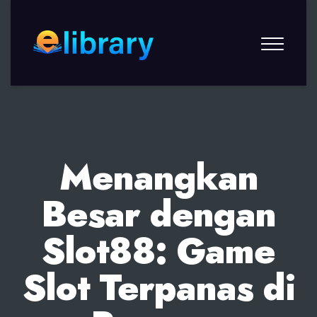
Menangkan
Besar dengan
Slot88: Game
Slot Terpanas di