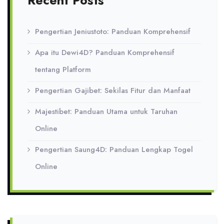
Recent Posts
Pengertian Jeniustoto: Panduan Komprehensif
Apa itu Dewi4D? Panduan Komprehensif
tentang Platform
Pengertian Gajibet: Sekilas Fitur dan Manfaat
Majestibet: Panduan Utama untuk Taruhan
Online
Pengertian Saung4D: Panduan Lengkap Togel
Online