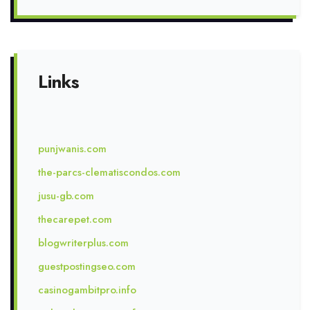
Links
punjwanis.com
the-parcs-clematiscondos.com
jusu-gb.com
thecarepet.com
blogwriterplus.com
guestpostingseo.com
casinogambitpro.info