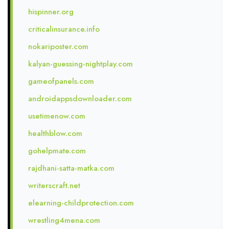
hispinner.org
criticalinsurance.info
nokariposter.com
kalyan-guessing-nightplay.com
gameofpanels.com
androidappsdownloader.com
usetimenow.com
healthblow.com
gohelpmate.com
rajdhani-satta-matka.com
writerscraft.net
elearning-childprotection.com
wrestling4mena.com