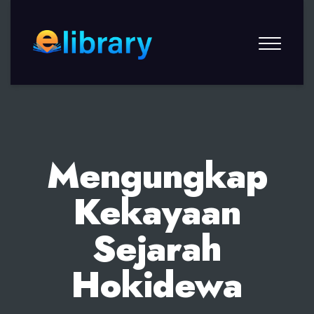
Mengungkap
Kekayaan
Sejarah
Hokidewa