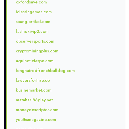
oxfordsave.com
iclassicgames.com
saung-artikel.com
fasthokivip2.com
observersports.com
cryptominingplus.com
aquinoticiaspe.com
longhairedfrenchbulldog.com
lawyersforhire.co
businemarket.com
matahari88play.net
moneydescriptor.com
youthsmagazine.com