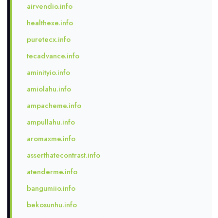
airvendio.info
healthexe.info
puretecx.info
tecadvance.info
aminityio.info
amiolahu.info
ampacheme.info
ampullahu.info
aromaxme.info
asserthatecontrast.info
atenderme.info
bangumiio.info
bekosunhu.info