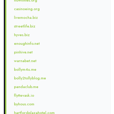
nowtimes.org
casinoeing.org
livemocha.biz
streetlife.biz
hyves.biz
enoughinfo.net
pinhive.net
warnabet.net
bollym4u.me
bolly2tollyblog.me
pandaclub.me
flyttevask.io
byhous.com
hartfordplazahotel.com