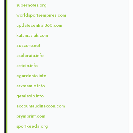
supernotes.org
worldsportsempires.com
updatecentral360.com
katamastah.com
zqscore.net
aseleraio.info
asticio.info
egardenio.info
arxteamio.info
getalexio.info
accountaudittaxcon.com
prymprint.com
sportkeeda.org