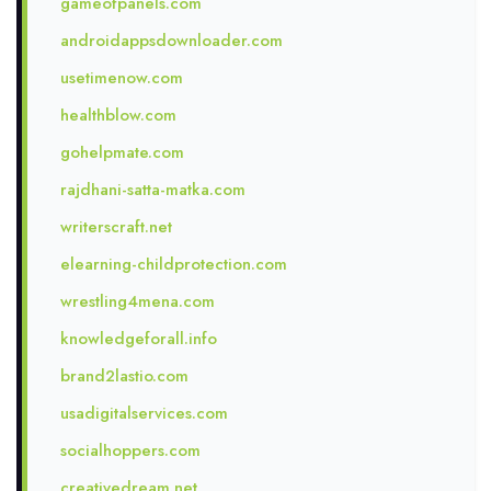
gameofpanels.com
androidappsdownloader.com
usetimenow.com
healthblow.com
gohelpmate.com
rajdhani-satta-matka.com
writerscraft.net
elearning-childprotection.com
wrestling4mena.com
knowledgeforall.info
brand2lastio.com
usadigitalservices.com
socialhoppers.com
creativedream.net