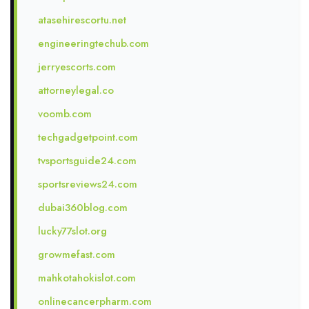
atasehirescortu.net
engineeringtechub.com
jerryescorts.com
attorneylegal.co
voomb.com
techgadgetpoint.com
tvsportsguide24.com
sportsreviews24.com
dubai360blog.com
lucky77slot.org
growmefast.com
mahkotahokislot.com
onlinecancerpharm.com