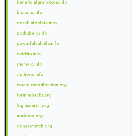
beneficialgrandiose.info
blomaio.info
dosellinfoplete.info
podtubeio.info
powerfulvolatile.info
qvidsio.info
shumaio.info
slotherio.info
cysapluscertification.org
fortnitehacks.org
loginsearch.org
aodecor.org
donorsmatch.org