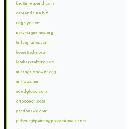
besttimespend.com
careandcure.biz
cogniyo.com
easymagazines.org
hirfanjilasmi.com
hometricks.org
leathercraftpro.com
microgridpower.org
mixiqo.com
needglobe.com
ortocoach.com
passionawe.com
pittsburghpaintingprofessionals.com