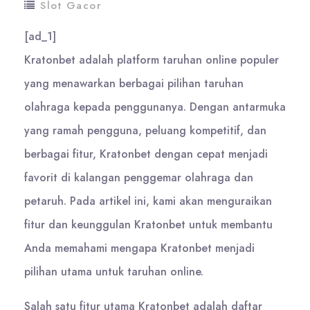
Slot Gacor
[ad_1]
Kratonbet adalah platform taruhan online populer
yang menawarkan berbagai pilihan taruhan
olahraga kepada penggunanya. Dengan antarmuka
yang ramah pengguna, peluang kompetitif, dan
berbagai fitur, Kratonbet dengan cepat menjadi
favorit di kalangan penggemar olahraga dan
petaruh. Pada artikel ini, kami akan menguraikan
fitur dan keunggulan Kratonbet untuk membantu
Anda memahami mengapa Kratonbet menjadi
pilihan utama untuk taruhan online.
Salah satu fitur utama Kratonbet adalah daftar