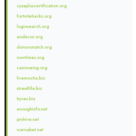
cysapluscertification.org
fortnitehacks.org
loginsearch.org
aodecor.org
donorsmatch.org
nowtimes.org
casinoeing.org
livemocha.biz
streetlife.biz
hyves.biz
enoughinfo.net
pinhive.net
warnabet.net