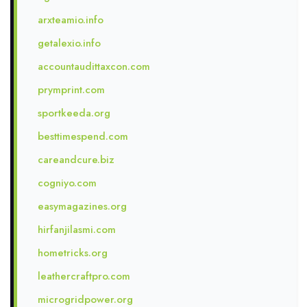
arxteamio.info
getalexio.info
accountaudittaxcon.com
prymprint.com
sportkeeda.org
besttimespend.com
careandcure.biz
cogniyo.com
easymagazines.org
hirfanjilasmi.com
hometricks.org
leathercraftpro.com
microgridpower.org