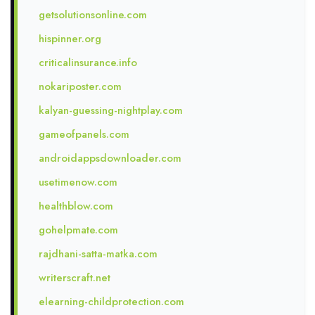
getsolutionsonline.com
hispinner.org
criticalinsurance.info
nokariposter.com
kalyan-guessing-nightplay.com
gameofpanels.com
androidappsdownloader.com
usetimenow.com
healthblow.com
gohelpmate.com
rajdhani-satta-matka.com
writerscraft.net
elearning-childprotection.com