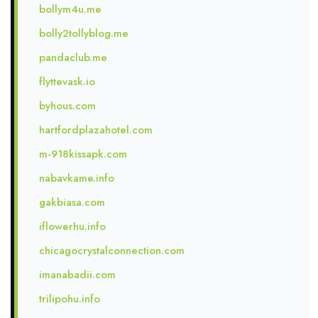
bollym4u.me
bolly2tollyblog.me
pandaclub.me
flyttevask.io
byhous.com
hartfordplazahotel.com
m-918kissapk.com
nabavkame.info
gakbiasa.com
iflowerhu.info
chicagocrystalconnection.com
imanabadii.com
trilipohu.info