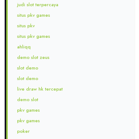
judi slot terpercaya
situs pkv games
situs pkv
situs pkv games
ahliqq
demo slot zeus
slot demo
slot demo
live draw hk tercepat
demo slot
pkv games
pkv games
poker