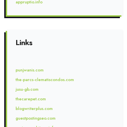
appruptio.info
Links
punjwanis.com
the-parcs-clematiscondos.com
jusu-gb.com
thecarepet.com
blogwriterplus.com
guestpostingseo.com