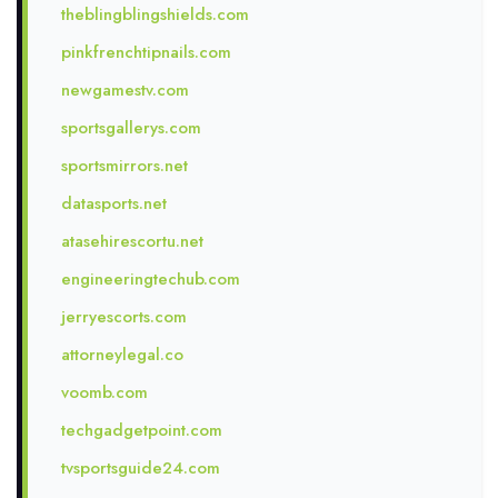
theblingblingshields.com
pinkfrenchtipnails.com
newgamestv.com
sportsgallerys.com
sportsmirrors.net
datasports.net
atasehirescortu.net
engineeringtechub.com
jerryescorts.com
attorneylegal.co
voomb.com
techgadgetpoint.com
tvsportsguide24.com