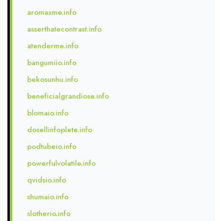
aromaxme.info
asserthatecontrast.info
atenderme.info
bangumiio.info
bekosunhu.info
beneficialgrandiose.info
blomaio.info
dosellinfoplete.info
podtubeio.info
powerfulvolatile.info
qvidsio.info
shumaio.info
slotherio.info