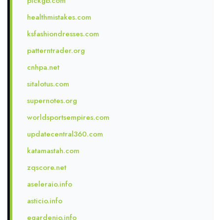
pickgb.com
healthmistakes.com
ksfashiondresses.com
patterntrader.org
cnhpa.net
sitalotus.com
supernotes.org
worldsportsempires.com
updatecentral360.com
katamastah.com
zqscore.net
aseleraio.info
asticio.info
egardenio.info