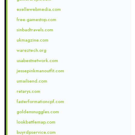
exellewebmedia.com
free-gamestop.com
sinbadtravels.com
ukmagzine.com
wareztech.org
usabestnetwork.com
jessepinkmanoutfit.com
umailsend.com
retarys.com
fasterformationcpf.com
goldensnuggles.com
lookbattlemap.com
buyrdpservice.com