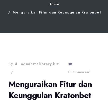
Home
Menguraikan Fitur dan Keunggulan Kratonbet
By
admin@elibrary.biz
0 Comment
Menguraikan Fitur dan
Keunggulan Kratonbet