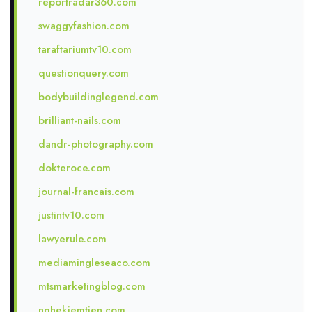
reportradar360.com
swaggyfashion.com
taraftariumtv10.com
questionquery.com
bodybuildinglegend.com
brilliant-nails.com
dandr-photography.com
dokteroce.com
journal-francais.com
justintv10.com
lawyerule.com
mediamingleseaco.com
mtsmarketingblog.com
nghekiemtien.com