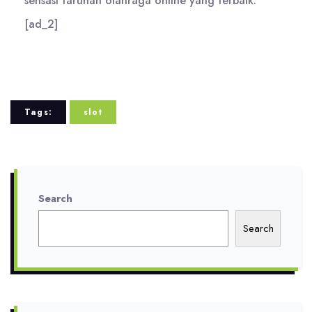
sensasi taruhan olahraga online yang terbaik.
[ad_2]
Tags:
slot
Search
Search