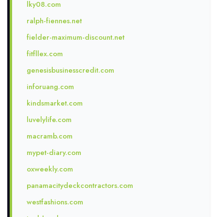
lky08.com
ralph-fiennes.net
fielder-maximum-discount.net
fitfllex.com
genesisbusinesscredit.com
inforuang.com
kindsmarket.com
luvelylife.com
macramb.com
mypet-diary.com
oxweekly.com
panamacitydeckcontractors.com
westfashions.com