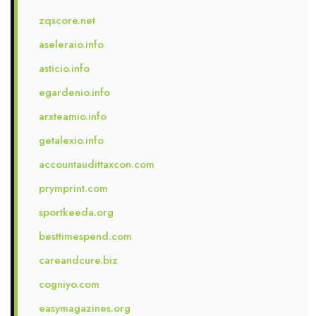
zqscore.net
aseleraio.info
asticio.info
egardenio.info
arxteamio.info
getalexio.info
accountaudittaxcon.com
prymprint.com
sportkeeda.org
besttimespend.com
careandcure.biz
cogniyo.com
easymagazines.org