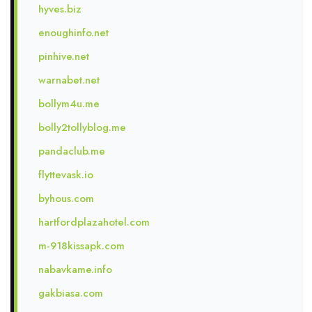
hyves.biz
enoughinfo.net
pinhive.net
warnabet.net
bollym4u.me
bolly2tollyblog.me
pandaclub.me
flyttevask.io
byhous.com
hartfordplazahotel.com
m-918kissapk.com
nabavkame.info
gakbiasa.com