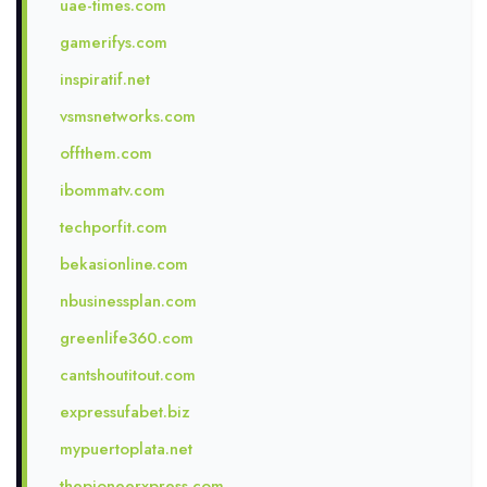
uae-times.com
gamerifys.com
inspiratif.net
vsmsnetworks.com
offthem.com
ibommatv.com
techporfit.com
bekasionline.com
nbusinessplan.com
greenlife360.com
cantshoutitout.com
expressufabet.biz
mypuertoplata.net
thepioneerxpress.com