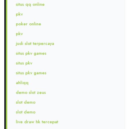
situs qq online
pkv
poker online
pkv
judi slot terpercaya
situs pkv games
situs pkv
situs pkv games
ahliqq
demo slot zeus
slot demo
slot demo
live draw hk tercepat