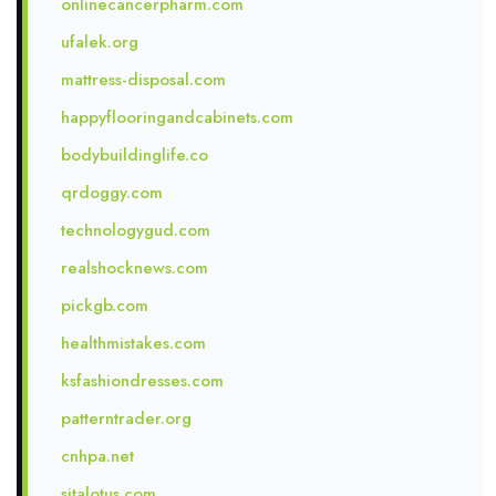
onlinecancerpharm.com
ufalek.org
mattress-disposal.com
happyflooringandcabinets.com
bodybuildinglife.co
qrdoggy.com
technologygud.com
realshocknews.com
pickgb.com
healthmistakes.com
ksfashiondresses.com
patterntrader.org
cnhpa.net
sitalotus.com