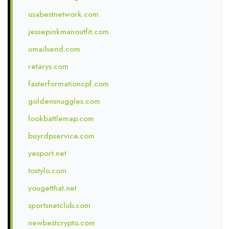
usabestnetwork.com
jessepinkmanoutfit.com
umailsend.com
retarys.com
fasterformationcpf.com
goldensnuggles.com
lookbattlemap.com
buyrdpservice.com
yesport.net
tostylo.com
yougetthat.net
sportsnetclub.com
newbestcrypto.com