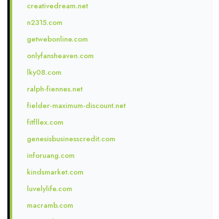
creativedream.net
n2315.com
getwebonline.com
onlyfansheaven.com
lky08.com
ralph-fiennes.net
fielder-maximum-discount.net
fitfllex.com
genesisbusinesscredit.com
inforuang.com
kindsmarket.com
luvelylife.com
macramb.com