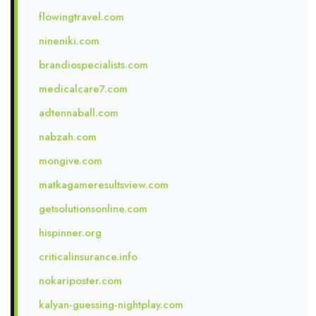
flowingtravel.com
nineniki.com
brandiospecialists.com
medicalcare7.com
adtennaball.com
nabzah.com
mongive.com
matkagameresultsview.com
getsolutionsonline.com
hispinner.org
criticalinsurance.info
nokariposter.com
kalyan-guessing-nightplay.com