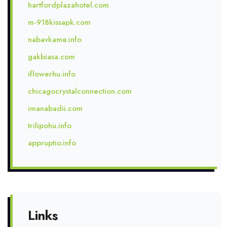
hartfordplazahotel.com
m-918kissapk.com
nabavkame.info
gakbiasa.com
iflowerhu.info
chicagocrystalconnection.com
imanabadii.com
trilipohu.info
appruptio.info
Links