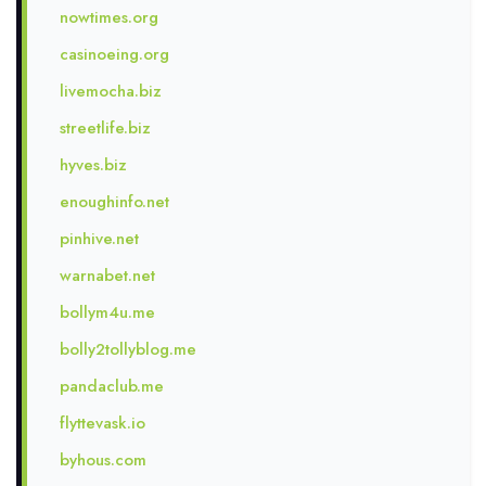
nowtimes.org
casinoeing.org
livemocha.biz
streetlife.biz
hyves.biz
enoughinfo.net
pinhive.net
warnabet.net
bollym4u.me
bolly2tollyblog.me
pandaclub.me
flyttevask.io
byhous.com