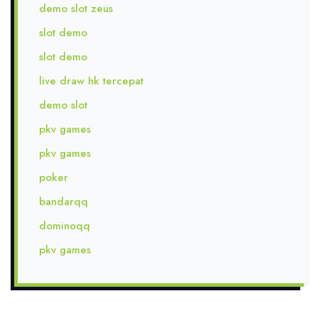
demo slot zeus
slot demo
slot demo
live draw hk tercepat
demo slot
pkv games
pkv games
poker
bandarqq
dominoqq
pkv games