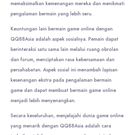
memaksimalkan kemenangan mereka dan menikmati
pengalaman bermain yang lebih seru.
Keuntungan lain bermain game online dengan
QQ88Asia adalah aspek sosialnya. Pemain dapat
berinteraksi satu sama lain melalui ruang obrolan
dan forum, menciptakan rasa kebersamaan dan
persahabatan. Aspek sosial ini menambah lapisan
kesenangan ekstra pada pengalaman bermain
game dan dapat membuat bermain game online
menjadi lebih menyenangkan.
Secara keseluruhan, menjelajahi dunia game online
yang menarik dengan QQ88Asia adalah cara