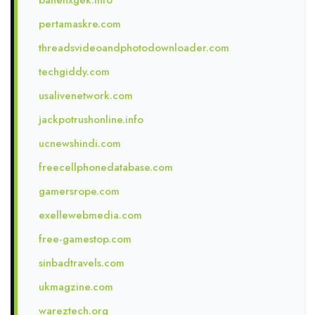
bahenxgek.info
pertamaskre.com
threadsvideoandphotodownloader.com
techgiddy.com
usalivenetwork.com
jackpotrushonline.info
ucnewshindi.com
freecellphonedatabase.com
gamersrope.com
exellewebmedia.com
free-gamestop.com
sinbadtravels.com
ukmagzine.com
wareztech.org