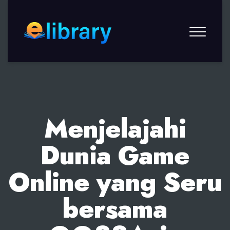
Menjelajahi
Dunia Game
Online yang Seru
bersama