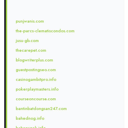
punjwanis.com
the-parcs-clematiscondos.com
jusu-gb.com
thecarepet.com
blogwriterplus.com
guestpostingseo.com
casinogambitpro.info
pokerplaymasters.info
courseoncourse.com
bantinbatdongsan247.com
bahednog.info