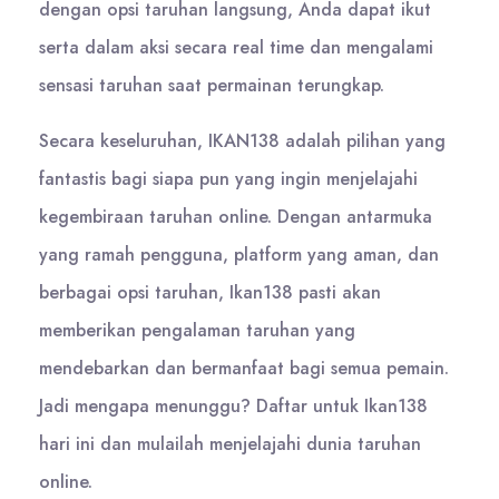
dengan opsi taruhan langsung, Anda dapat ikut
serta dalam aksi secara real time dan mengalami
sensasi taruhan saat permainan terungkap.
Secara keseluruhan, IKAN138 adalah pilihan yang
fantastis bagi siapa pun yang ingin menjelajahi
kegembiraan taruhan online. Dengan antarmuka
yang ramah pengguna, platform yang aman, dan
berbagai opsi taruhan, Ikan138 pasti akan
memberikan pengalaman taruhan yang
mendebarkan dan bermanfaat bagi semua pemain.
Jadi mengapa menunggu? Daftar untuk Ikan138
hari ini dan mulailah menjelajahi dunia taruhan
online.