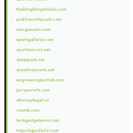
theblingblingshields.com
pinkfrenchtipnails.com
newgamestv.com
sportsgallerys.com
sportsmirrors.net
datasports.net
atasehirescortu.net
engineeringtechub.com
jerryescorts.com
attorneylegal.co
voomb.com
techgadgetpoint.com
tvsportsguide24.com