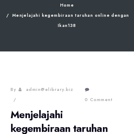
Home
Menjelajahi kegembiraan taruhan online dengan
Ikan138
By
admin@elibrary.biz
0 Comment
Menjelajahi
kegembiraan taruhan