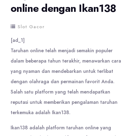
online dengan Ikan138
Slot Gacor
[ad_1]
Taruhan online telah menjadi semakin populer
dalam beberapa tahun terakhir, menawarkan cara
yang nyaman dan mendebarkan untuk terlibat
dengan olahraga dan permainan favorit Anda.
Salah satu platform yang telah mendapatkan
reputasi untuk memberikan pengalaman taruhan
terkemuka adalah Ikan138.
Ikan138 adalah platform taruhan online yang