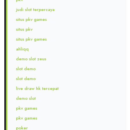
judi slot terpercaya
situs pkv games
situs pkv
situs pkv games
ahliqq
demo slot zeus
slot demo
slot demo
live draw hk tercepat
demo slot
pkv games
pkv games
poker