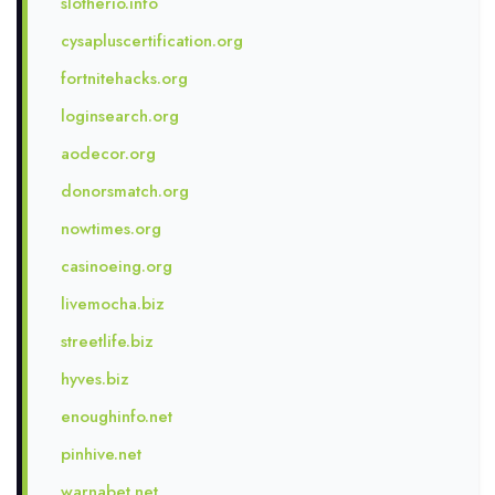
slotherio.info
cysapluscertification.org
fortnitehacks.org
loginsearch.org
aodecor.org
donorsmatch.org
nowtimes.org
casinoeing.org
livemocha.biz
streetlife.biz
hyves.biz
enoughinfo.net
pinhive.net
warnabet.net