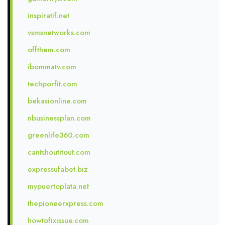
inspiratif.net
vsmsnetworks.com
offthem.com
ibommatv.com
techporfit.com
bekasionline.com
nbusinessplan.com
greenlife360.com
cantshoutitout.com
expressufabet.biz
mypuertoplata.net
thepioneerxpress.com
howtofixissue.com