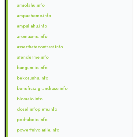
amiolahu.info
ampacheme.info
ampullahu.info
aromaxme.info
asserthatecontrast.info
atenderme.info
bangumiio.info
bekosunhu.info
beneficialgrandiose.info
blomaio.info
dosellinfoplete.info
podtubeio.info
powerfulvolatile.info