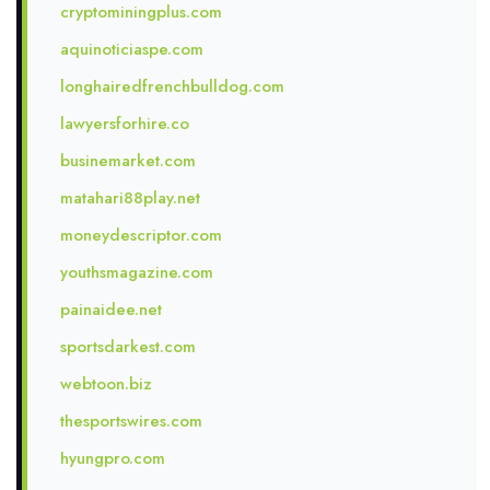
cryptominingplus.com
aquinoticiaspe.com
longhairedfrenchbulldog.com
lawyersforhire.co
businemarket.com
matahari88play.net
moneydescriptor.com
youthsmagazine.com
painaidee.net
sportsdarkest.com
webtoon.biz
thesportswires.com
hyungpro.com