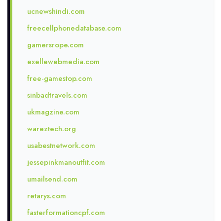
ucnewshindi.com
freecellphonedatabase.com
gamersrope.com
exellewebmedia.com
free-gamestop.com
sinbadtravels.com
ukmagzine.com
wareztech.org
usabestnetwork.com
jessepinkmanoutfit.com
umailsend.com
retarys.com
fasterformationcpf.com