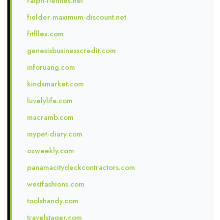
ralph-fiennes.net
fielder-maximum-discount.net
fitfllex.com
genesisbusinesscredit.com
inforuang.com
kindsmarket.com
luvelylife.com
macramb.com
mypet-diary.com
oxweekly.com
panamacitydeckcontractors.com
westfashions.com
toolshandy.com
travelstager.com