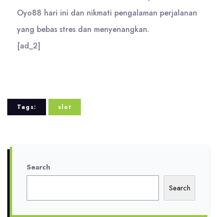
Oyo88 hari ini dan nikmati pengalaman perjalanan
yang bebas stres dan menyenangkan.
[ad_2]
Tags:
slot
Search
Search