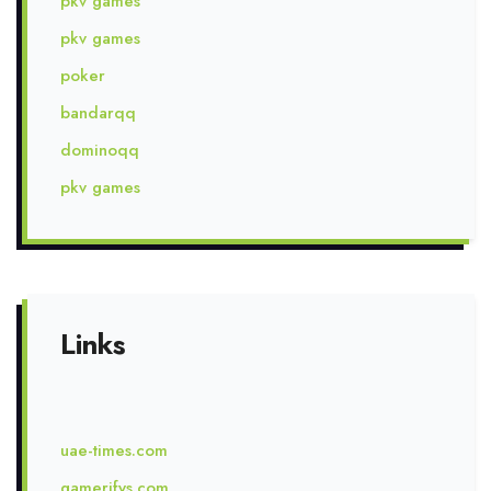
pkv games
pkv games
poker
bandarqq
dominoqq
pkv games
Links
uae-times.com
gamerifys.com