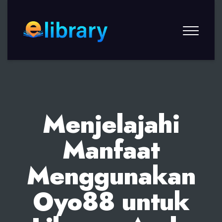
Menjelajahi
Manfaat
Menggunakan
Oyo88 untuk