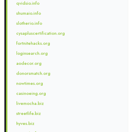
qvidsio.info
shumaio.info
slotherio.info
cysapluscertification.org
fortnitehacks.org
loginsearch.org
aodecor.org
donorsmatch.org
nowtimes.org
casinoeing.org
livemocha.biz
streetlife.biz
hyves.biz