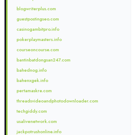
blogwriterplus.com
guestpostingseo.com
casinogambitpro.info
pokerplaymasters.info
courseoncourse.com
bantinbatdongsan247.com
bahednog.info
bahenxgek.info
pertamaskre.com
threadsvideoandphotodownloader.com
techgiddy.com
usalivenetwork.com
jackpotrushonline.info