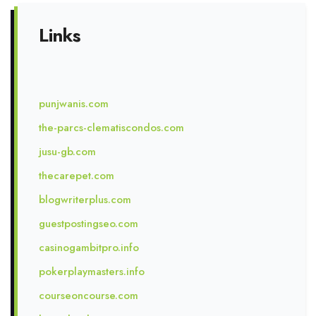
Links
punjwanis.com
the-parcs-clematiscondos.com
jusu-gb.com
thecarepet.com
blogwriterplus.com
guestpostingseo.com
casinogambitpro.info
pokerplaymasters.info
courseoncourse.com