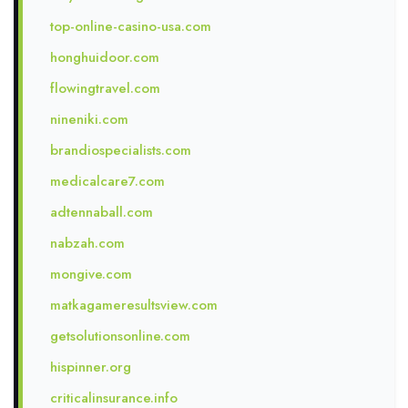
top-online-casino-usa.com
honghuidoor.com
flowingtravel.com
nineniki.com
brandiospecialists.com
medicalcare7.com
adtennaball.com
nabzah.com
mongive.com
matkagameresultsview.com
getsolutionsonline.com
hispinner.org
criticalinsurance.info