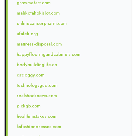
growmefast.com
mahkotahokislot.com
onlinecancerpharm.com
ufalek.org
mattress-disposal.com
happyflooringandcabinets.com
bodybuildinglife.co
qrdoggy.com
technologygud.com
realshocknews.com
pickgb.com
healthmistakes.com
ksfashiondresses.com