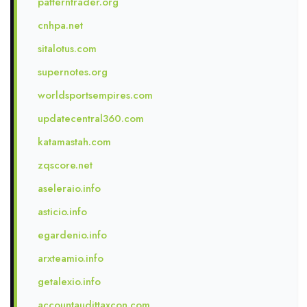
patterntrader.org
cnhpa.net
sitalotus.com
supernotes.org
worldsportsempires.com
updatecentral360.com
katamastah.com
zqscore.net
aseleraio.info
asticio.info
egardenio.info
arxteamio.info
getalexio.info
accountaudittaxcon.com