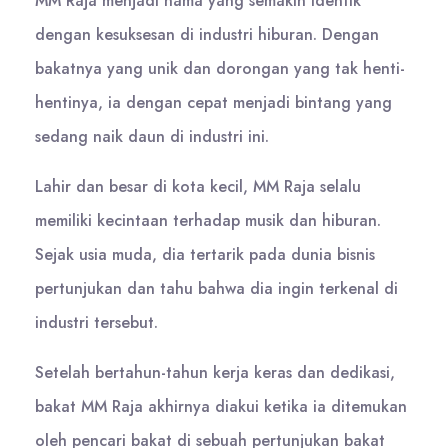
MM Raja menjadi nama yang semakin identik
dengan kesuksesan di industri hiburan. Dengan
bakatnya yang unik dan dorongan yang tak henti-
hentinya, ia dengan cepat menjadi bintang yang
sedang naik daun di industri ini.
Lahir dan besar di kota kecil, MM Raja selalu
memiliki kecintaan terhadap musik dan hiburan.
Sejak usia muda, dia tertarik pada dunia bisnis
pertunjukan dan tahu bahwa dia ingin terkenal di
industri tersebut.
Setelah bertahun-tahun kerja keras dan dedikasi,
bakat MM Raja akhirnya diakui ketika ia ditemukan
oleh pencari bakat di sebuah pertunjukan bakat