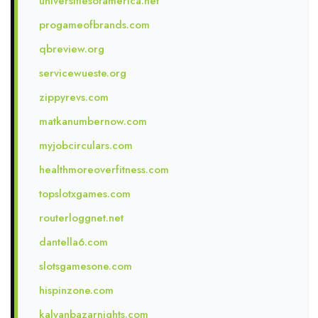
universitiesofamerica.net
progameofbrands.com
qbreview.org
servicewueste.org
zippyrevs.com
matkanumbernow.com
myjobcirculars.com
healthmoreoverfitness.com
topslotxgames.com
routerloggnet.net
dantella6.com
slotsgamesone.com
hispinzone.com
kalyanbazarnights.com