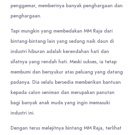
penggemar, memberinya banyak penghargaan dan
penghargaan.
Tapi mungkin yang membedakan MM Raja dari
bintang-bintang lain yang sedang naik daun di
industri hiburan adalah kerendahan hati dan
sifatnya yang rendah hati. Meski sukses, ia tetap
membumi dan bersyukur atas peluang yang datang
padanya. Dia selalu bersedia memberikan bantuan
kepada calon seniman dan merupakan panutan
bagi banyak anak muda yang ingin memasuki
industri ini.
Dengan terus melejitnya bintang MM Raja, terlihat