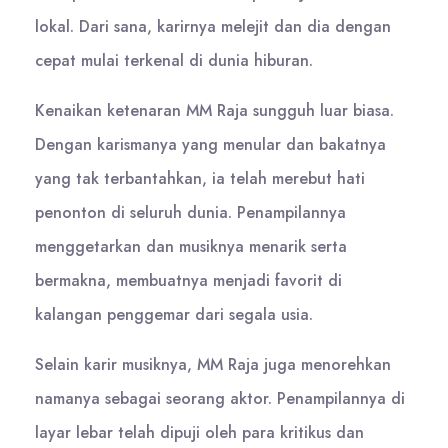
lokal. Dari sana, karirnya melejit dan dia dengan
cepat mulai terkenal di dunia hiburan.
Kenaikan ketenaran MM Raja sungguh luar biasa.
Dengan karismanya yang menular dan bakatnya
yang tak terbantahkan, ia telah merebut hati
penonton di seluruh dunia. Penampilannya
menggetarkan dan musiknya menarik serta
bermakna, membuatnya menjadi favorit di
kalangan penggemar dari segala usia.
Selain karir musiknya, MM Raja juga menorehkan
namanya sebagai seorang aktor. Penampilannya di
layar lebar telah dipuji oleh para kritikus dan