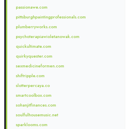
passionawe.com
pittsburghpaintingprofessionals.com
plumberryworks.com
psychoterapiawioletanowak.com
quickultimate.com
quirkyquester.com
sexmedicineformen.com
shiftripple.com
slotterpercaya.co
smartcoolbox.com
sohanjitfinances.com
soulfulhousemusic.net
sparklooms.com