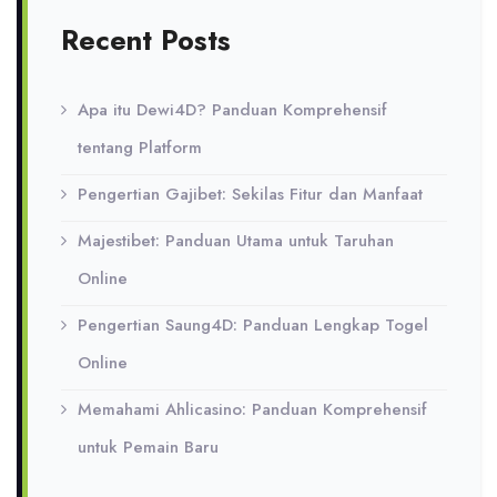
Recent Posts
Apa itu Dewi4D? Panduan Komprehensif
tentang Platform
Pengertian Gajibet: Sekilas Fitur dan Manfaat
Majestibet: Panduan Utama untuk Taruhan
Online
Pengertian Saung4D: Panduan Lengkap Togel
Online
Memahami Ahlicasino: Panduan Komprehensif
untuk Pemain Baru