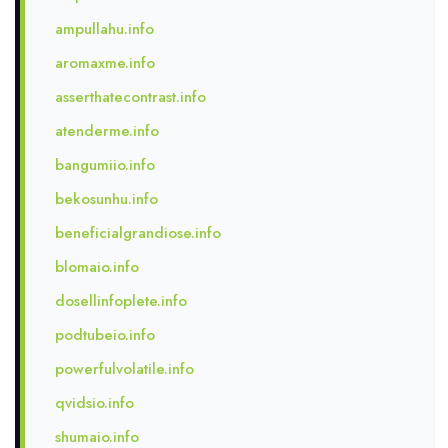
ampullahu.info
aromaxme.info
asserthatecontrast.info
atenderme.info
bangumiio.info
bekosunhu.info
beneficialgrandiose.info
blomaio.info
dosellinfoplete.info
podtubeio.info
powerfulvolatile.info
qvidsio.info
shumaio.info