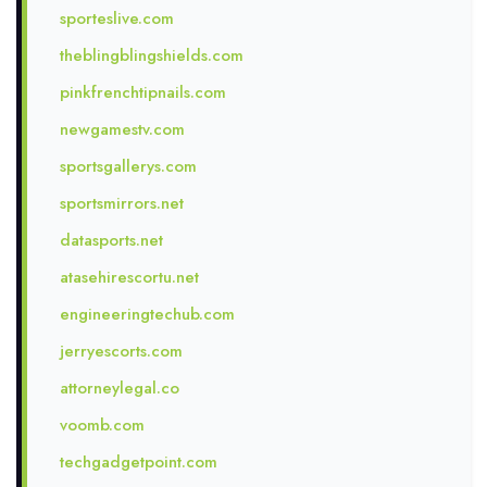
sporteslive.com
theblingblingshields.com
pinkfrenchtipnails.com
newgamestv.com
sportsgallerys.com
sportsmirrors.net
datasports.net
atasehirescortu.net
engineeringtechub.com
jerryescorts.com
attorneylegal.co
voomb.com
techgadgetpoint.com