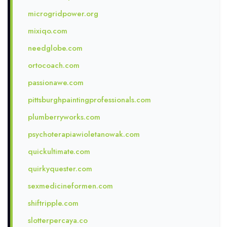
microgridpower.org
mixiqo.com
needglobe.com
ortocoach.com
passionawe.com
pittsburghpaintingprofessionals.com
plumberryworks.com
psychoterapiawioletanowak.com
quickultimate.com
quirkyquester.com
sexmedicineformen.com
shiftripple.com
slotterpercaya.co