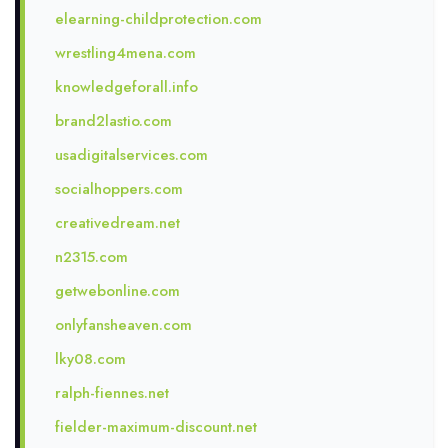
elearning-childprotection.com
wrestling4mena.com
knowledgeforall.info
brand2lastio.com
usadigitalservices.com
socialhoppers.com
creativedream.net
n2315.com
getwebonline.com
onlyfansheaven.com
lky08.com
ralph-fiennes.net
fielder-maximum-discount.net