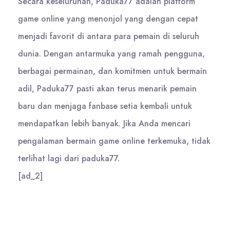
Secara keseluruhan, Paduka77 adalah platform
game online yang menonjol yang dengan cepat
menjadi favorit di antara para pemain di seluruh
dunia. Dengan antarmuka yang ramah pengguna,
berbagai permainan, dan komitmen untuk bermain
adil, Paduka77 pasti akan terus menarik pemain
baru dan menjaga fanbase setia kembali untuk
mendapatkan lebih banyak. Jika Anda mencari
pengalaman bermain game online terkemuka, tidak
terlihat lagi dari paduka77.
[ad_2]