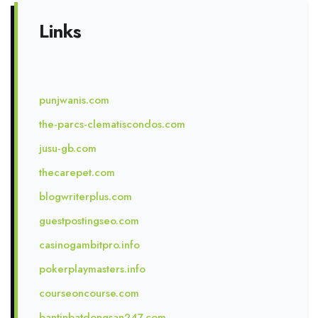
Links
punjwanis.com
the-parcs-clematiscondos.com
jusu-gb.com
thecarepet.com
blogwriterplus.com
guestpostingseo.com
casinogambitpro.info
pokerplaymasters.info
courseoncourse.com
bantinbatdongsan247.com