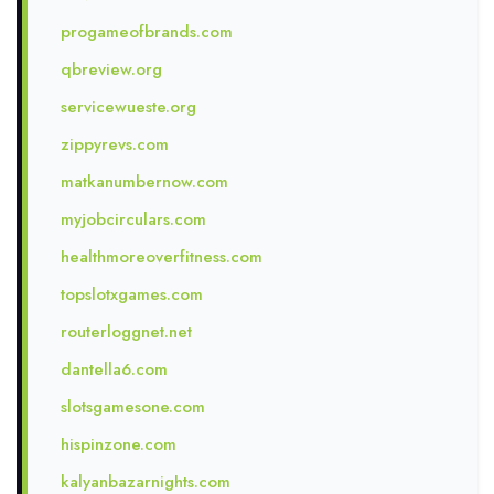
progameofbrands.com
qbreview.org
servicewueste.org
zippyrevs.com
matkanumbernow.com
myjobcirculars.com
healthmoreoverfitness.com
topslotxgames.com
routerloggnet.net
dantella6.com
slotsgamesone.com
hispinzone.com
kalyanbazarnights.com