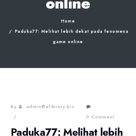
online
Home
Paduka77: Melihat lebih dekat pada fenomena
game online
By
admin@elibrary.biz
0 Comment
Paduka77: Melihat lebih