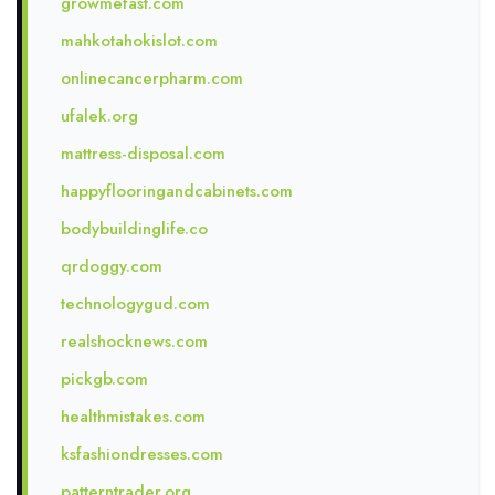
growmefast.com
mahkotahokislot.com
onlinecancerpharm.com
ufalek.org
mattress-disposal.com
happyflooringandcabinets.com
bodybuildinglife.co
qrdoggy.com
technologygud.com
realshocknews.com
pickgb.com
healthmistakes.com
ksfashiondresses.com
patterntrader.org