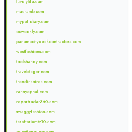
luvelylife.com
macramb.com
mypet-diary.com
oxweekly.com
panamacitydeckcontractors.com
westfashions.com
toolshandy.com
travelstager.com
trendinspires.com
rannyephul.com
reportradar360.com
swaggyfashion.com
taraftariumtv10.com
questionquery.com