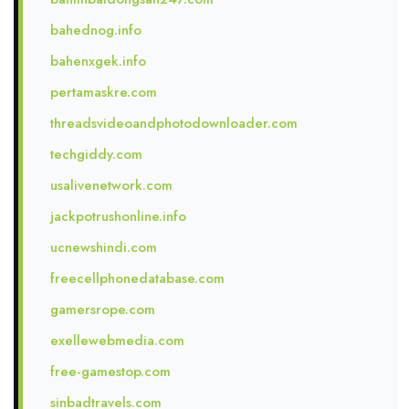
bahednog.info
bahenxgek.info
pertamaskre.com
threadsvideoandphotodownloader.com
techgiddy.com
usalivenetwork.com
jackpotrushonline.info
ucnewshindi.com
freecellphonedatabase.com
gamersrope.com
exellewebmedia.com
free-gamestop.com
sinbadtravels.com