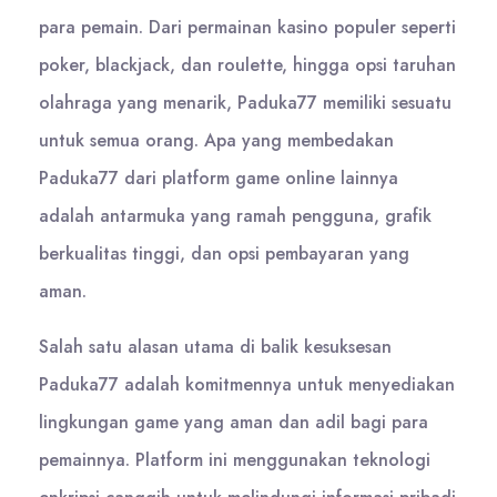
para pemain. Dari permainan kasino populer seperti
poker, blackjack, dan roulette, hingga opsi taruhan
olahraga yang menarik, Paduka77 memiliki sesuatu
untuk semua orang. Apa yang membedakan
Paduka77 dari platform game online lainnya
adalah antarmuka yang ramah pengguna, grafik
berkualitas tinggi, dan opsi pembayaran yang
aman.
Salah satu alasan utama di balik kesuksesan
Paduka77 adalah komitmennya untuk menyediakan
lingkungan game yang aman dan adil bagi para
pemainnya. Platform ini menggunakan teknologi