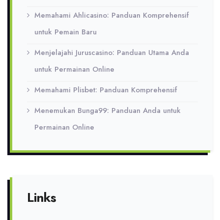
Memahami Ahlicasino: Panduan Komprehensif
untuk Pemain Baru
Menjelajahi Juruscasino: Panduan Utama Anda
untuk Permainan Online
Memahami Plisbet: Panduan Komprehensif
Menemukan Bunga99: Panduan Anda untuk
Permainan Online
Links