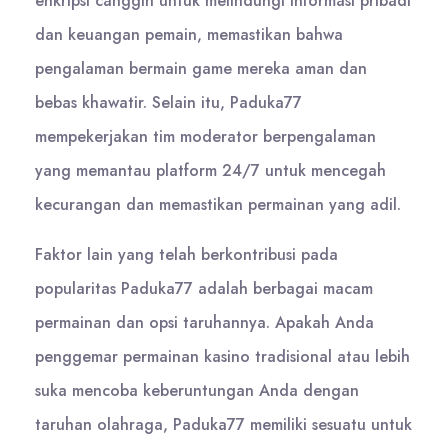
enkripsi canggih untuk melindungi informasi pribadi
dan keuangan pemain, memastikan bahwa
pengalaman bermain game mereka aman dan
bebas khawatir. Selain itu, Paduka77
mempekerjakan tim moderator berpengalaman
yang memantau platform 24/7 untuk mencegah
kecurangan dan memastikan permainan yang adil.
Faktor lain yang telah berkontribusi pada
popularitas Paduka77 adalah berbagai macam
permainan dan opsi taruhannya. Apakah Anda
penggemar permainan kasino tradisional atau lebih
suka mencoba keberuntungan Anda dengan
taruhan olahraga, Paduka77 memiliki sesuatu untuk