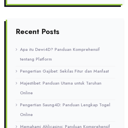
Recent Posts
Apa itu Dewi4D? Panduan Komprehensif
tentang Platform
Pengertian Gajibet: Sekilas Fitur dan Manfaat
Majestibet: Panduan Utama untuk Taruhan
Online
Pengertian Saung4D: Panduan Lengkap Togel
Online
Memahami Ahlicasino: Panduan Komprehensif