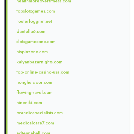
healthmoreoverfitness.com
topslotxgames.com
routerloggnet.net
dantella6.com
slotsgamesone.com
hispinzone.com
kalyanbazarnights.com
top-online-casino-usa.com
honghuidoor.com
flowingtravel.com
nineniki.com
brandiospecialists.com
medicalcare7.com
adtennaball.com