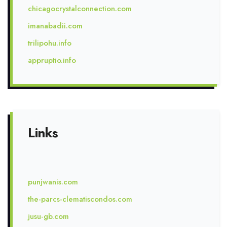
chicagocrystalconnection.com
imanabadii.com
trilipohu.info
appruptio.info
Links
punjwanis.com
the-parcs-clematiscondos.com
jusu-gb.com