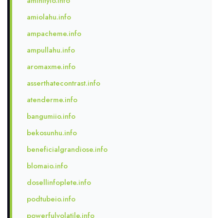
aminityio.info
amiolahu.info
ampacheme.info
ampullahu.info
aromaxme.info
asserthatecontrast.info
atenderme.info
bangumiio.info
bekosunhu.info
beneficialgrandiose.info
blomaio.info
dosellinfoplete.info
podtubeio.info
powerfulvolatile.info