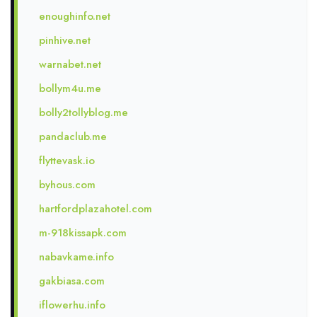
enoughinfo.net
pinhive.net
warnabet.net
bollym4u.me
bolly2tollyblog.me
pandaclub.me
flyttevask.io
byhous.com
hartfordplazahotel.com
m-918kissapk.com
nabavkame.info
gakbiasa.com
iflowerhu.info