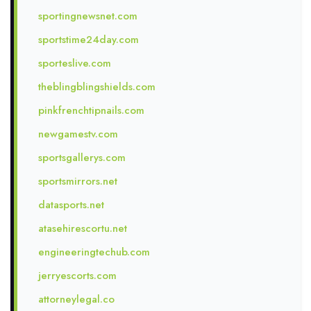
sportingnewsnet.com
sportstime24day.com
sporteslive.com
theblingblingshields.com
pinkfrenchtipnails.com
newgamestv.com
sportsgallerys.com
sportsmirrors.net
datasports.net
atasehirescortu.net
engineeringtechub.com
jerryescorts.com
attorneylegal.co