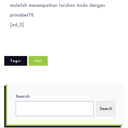
mulailah menempatkan taruhan Anda dengan
primabet78.
[ad_2]
Tags:
slot
Search
Search