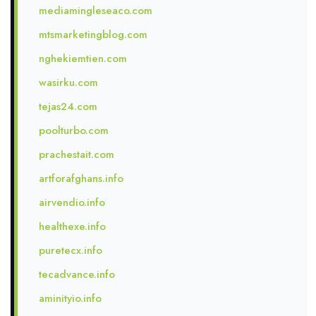
mediamingleseaco.com
mtsmarketingblog.com
nghekiemtien.com
wasirku.com
tejas24.com
poolturbo.com
prachestait.com
artforafghans.info
airvendio.info
healthexe.info
puretecx.info
tecadvance.info
aminityio.info