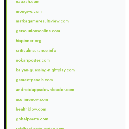
nabzah.com
mongive.com
matkagameresultsview.com
getsolutionsonline.com
hispinner.org
criticalinsurance.info
nokariposter.com
kalyan-guessing-nightplay.com
gameofpanels.com
androidappsdownloader.com
usetimenow.com
healthblow.com
gohelpmate.com
rajdhani-satta-matka.com