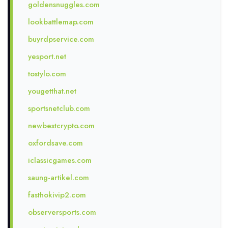
goldensnuggles.com
lookbattlemap.com
buyrdpservice.com
yesport.net
tostylo.com
yougetthat.net
sportsnetclub.com
newbestcrypto.com
oxfordsave.com
iclassicgames.com
saung-artikel.com
fasthokivip2.com
observersports.com