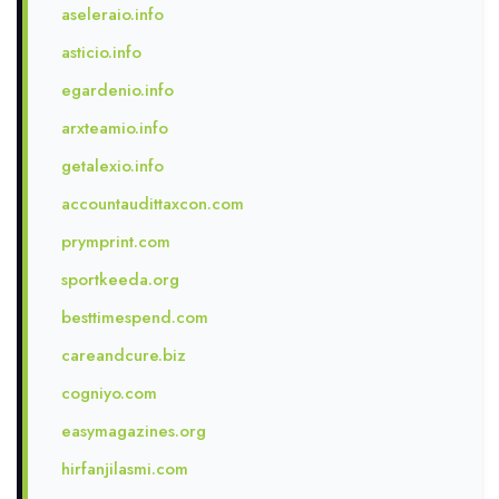
aseleraio.info
asticio.info
egardenio.info
arxteamio.info
getalexio.info
accountaudittaxcon.com
prymprint.com
sportkeeda.org
besttimespend.com
careandcure.biz
cogniyo.com
easymagazines.org
hirfanjilasmi.com