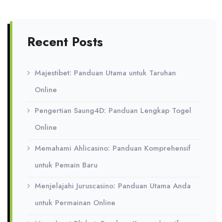
Recent Posts
Majestibet: Panduan Utama untuk Taruhan
Online
Pengertian Saung4D: Panduan Lengkap Togel
Online
Memahami Ahlicasino: Panduan Komprehensif
untuk Pemain Baru
Menjelajahi Juruscasino: Panduan Utama Anda
untuk Permainan Online