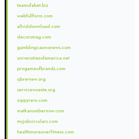
teamufabet.biz
webfullform.com
allviddownload.com
decorsmag.com
gamblingcasinonews.com
universitiesofamerica.net
progameofbrands.com
qbreview.org
servicewueste.org
zippyrevs.com
matkanumbernow.com
myjobcirculars.com
healthmoreoverfitness.com