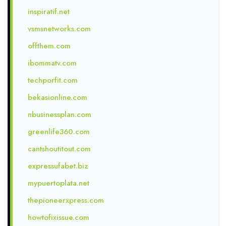
inspiratif.net
vsmsnetworks.com
offthem.com
ibommatv.com
techporfit.com
bekasionline.com
nbusinessplan.com
greenlife360.com
cantshoutitout.com
expressufabet.biz
mypuertoplata.net
thepioneerxpress.com
howtofixissue.com