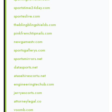
sportstime24day.com
sporteslive.com
theblingblingshields.com
pinkfrenchtipnails.com
newgamestv.com
sportsgallerys.com
sportsmirrors.net
datasports.net
atasehirescortu.net
engineeringtechub.com
jerryescorts.com
attorneylegal.co
voomb.com