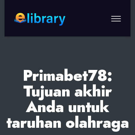
Primabet78:
Tujuan akhir
Anda untuk
taruhan olahraga