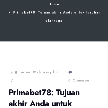
Home
Primabet78: Tujuan akhir Anda untuk taruhan
olahraga
By
admin@elibrary.biz
0 Comment
Primabet78: Tujuan
akhir Anda untuk