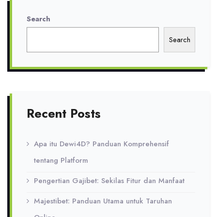
Search
Search
Recent Posts
Apa itu Dewi4D? Panduan Komprehensif
tentang Platform
Pengertian Gajibet: Sekilas Fitur dan Manfaat
Majestibet: Panduan Utama untuk Taruhan