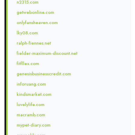
n2315.com
getwebonline.com
onlyfansheaven.com
lky08.com
ralph-fiennes.net
fielder-maximum-discount.net
fitfllex.com
genesisbusinesscredit.com
inforuang.com
kindsmarket.com
luvelylife.com
macramb.com
mypet-diary.com