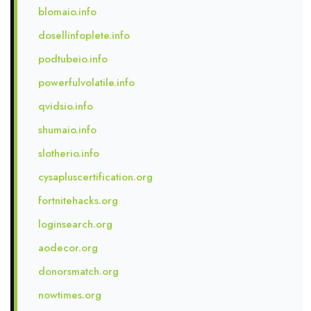
blomaio.info
dosellinfoplete.info
podtubeio.info
powerfulvolatile.info
qvidsio.info
shumaio.info
slotherio.info
cysapluscertification.org
fortnitehacks.org
loginsearch.org
aodecor.org
donorsmatch.org
nowtimes.org