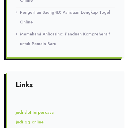
Online
Pengertian Saung4D: Panduan Lengkap Togel
Online
Memahami Ahlicasino: Panduan Komprehensif
untuk Pemain Baru
Links
judi slot terpercaya
judi qq online