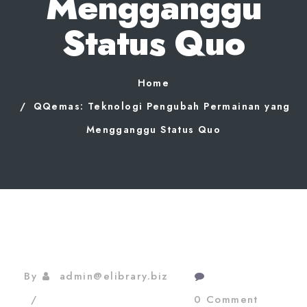
Mengganggu
Status Quo
Home
QQemas: Teknologi Pengubah Permainan yang
Mengganggu Status Quo
By
admin@elibrary.biz
0 Comment