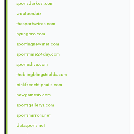
sportsdarkest.com
webtoon.biz
thesportswires.com
hyungpro.com
sportingnewsnet.com
sportstime24day.com
sporteslive.com
theblingblingshields.com
pinkfrenchtipnails.com
newgamestv.com
sportsgallerys.com
sportsmirrors.net
datasports.net