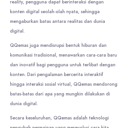
reality, pengguna dapat berinteraksi dengan
konten digital seolah-olah nyata, sehingga
mengaburkan batas antara realitas dan dunia
digital.
QQemas juga mendisrupsi bentuk hiburan dan
komunikasi tradisional, menawarkan cara-cara baru
dan inovatif bagi pengguna untuk terlibat dengan
konten. Dari pengalaman bercerita interaktif
hingga interaksi sosial virtual, QQemas mendorong
batas-batas dari apa yang mungkin dilakukan di
dunia digital.
Secara keseluruhan, QQemas adalah teknologi
pengubah permainan yang merevolusi cara kita