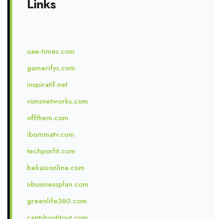
Links
uae-times.com
gamerifys.com
inspiratif.net
vsmsnetworks.com
offthem.com
ibommatv.com
techporfit.com
bekasionline.com
nbusinessplan.com
greenlife360.com
cantshoutitout.com