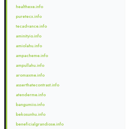
healthexe.info
puretecx.info
tecadvance.info
aminityio.info
amiolahu.info
ampacheme.info
ampullahu.info
aromaxme.info
asserthatecontrast.info
atenderme.info
bangumiio.info
bekosunhu.info
beneficialgrandiose.info