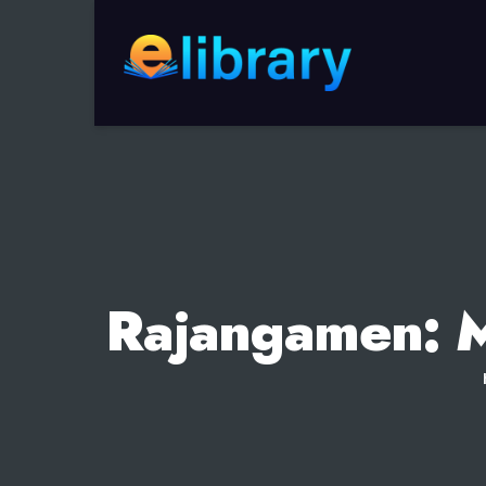
Rajangamen: M