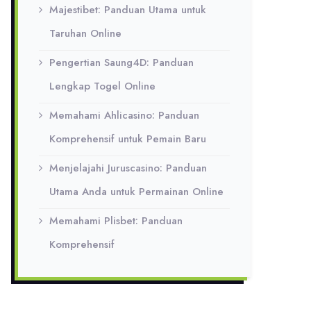
Majestibet: Panduan Utama untuk
Taruhan Online
Pengertian Saung4D: Panduan
Lengkap Togel Online
Memahami Ahlicasino: Panduan
Komprehensif untuk Pemain Baru
Menjelajahi Juruscasino: Panduan
Utama Anda untuk Permainan Online
Memahami Plisbet: Panduan
Komprehensif