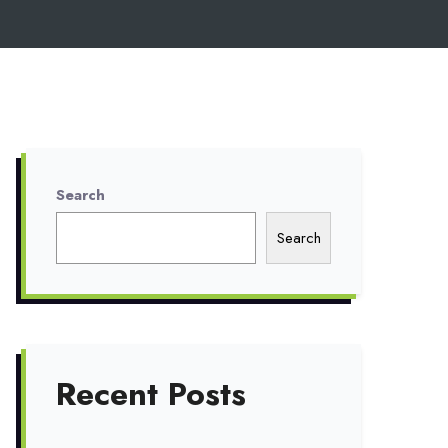
Search
Search
Recent Posts