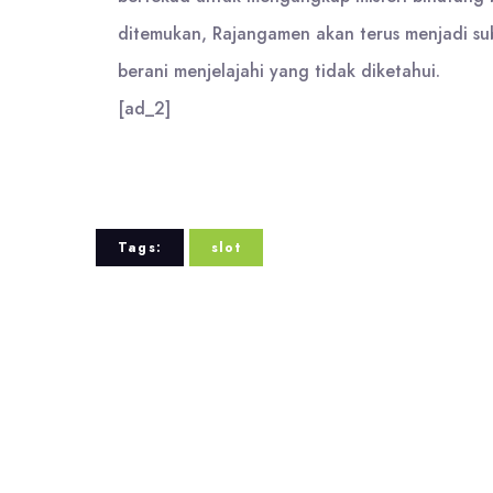
ditemukan, Rajangamen akan terus menjadi su
berani menjelajahi yang tidak diketahui.
[ad_2]
Tags:
slot