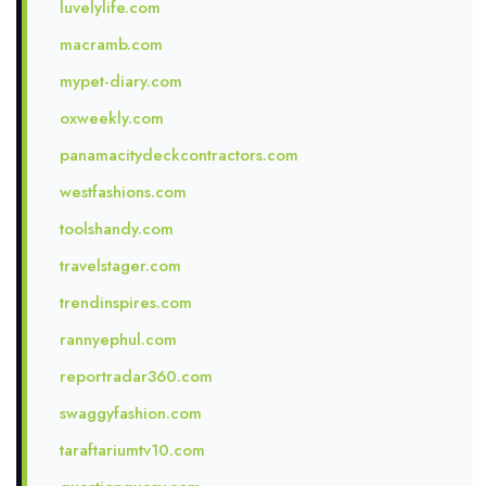
luvelylife.com
macramb.com
mypet-diary.com
oxweekly.com
panamacitydeckcontractors.com
westfashions.com
toolshandy.com
travelstager.com
trendinspires.com
rannyephul.com
reportradar360.com
swaggyfashion.com
taraftariumtv10.com