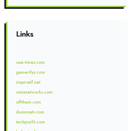
Links
uae-times.com
gamerifys.com
inspiratif.net
vsmsnetworks.com
offthem.com
ibommatv.com
techporfit.com