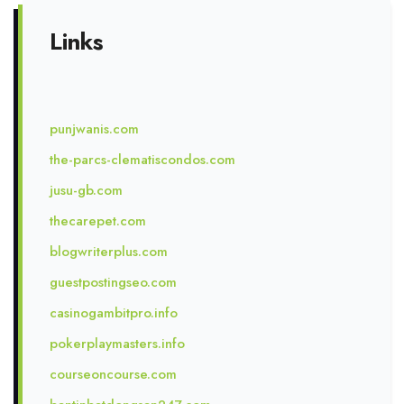
Links
punjwanis.com
the-parcs-clematiscondos.com
jusu-gb.com
thecarepet.com
blogwriterplus.com
guestpostingseo.com
casinogambitpro.info
pokerplaymasters.info
courseoncourse.com