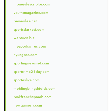
moneydescriptor.com
youthsmagazine.com
painaidee.net
sportsdarkest.com
webtoon.biz
thesportswires.com
hyungpro.com
sportingnewsnet.com
sportstime24day.com
sporteslive.com
theblingblingshields.com
pinkfrenchtipnails.com
newgamestv.com