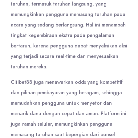
taruhan, termasuk taruhan langsung, yang
memungkinkan pengguna memasang taruhan pada
acara yang sedang berlangsung. Hal ini menambah
tingkat kegembiraan ekstra pada pengalaman
bertaruh, karena pengguna dapat menyaksikan aksi
yang terjadi secara real-time dan menyesuaikan
taruhan mereka.
Citibet88 juga menawarkan odds yang kompetitif
dan pilihan pembayaran yang beragam, sehingga
memudahkan pengguna untuk menyetor dan
menarik dana dengan cepat dan aman. Platform ini
juga ramah seluler, memungkinkan pengguna
memasang taruhan saat bepergian dari ponsel