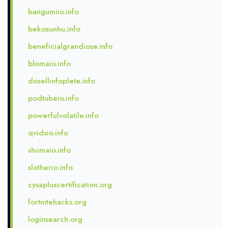
bangumiio.info
bekosunhu.info
beneficialgrandiose.info
blomaio.info
dosellinfoplete.info
podtubeio.info
powerfulvolatile.info
qvidsio.info
shumaio.info
slotherio.info
cysapluscertification.org
fortnitehacks.org
loginsearch.org