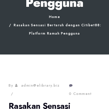
Pengguna
Home
Rasakan Sensasi Bertaruh dengan Citibet88:
Platform Ramah Pengguna
By
admin@elibrary.biz
0 Comment
Rasakan Sensasi