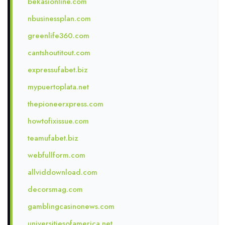
bekasionline.com
nbusinessplan.com
greenlife360.com
cantshoutitout.com
expressufabet.biz
mypuertoplata.net
thepioneerxpress.com
howtofixissue.com
teamufabet.biz
webfullform.com
allviddownload.com
decorsmag.com
gamblingcasinonews.com
universitiesofamerica.net