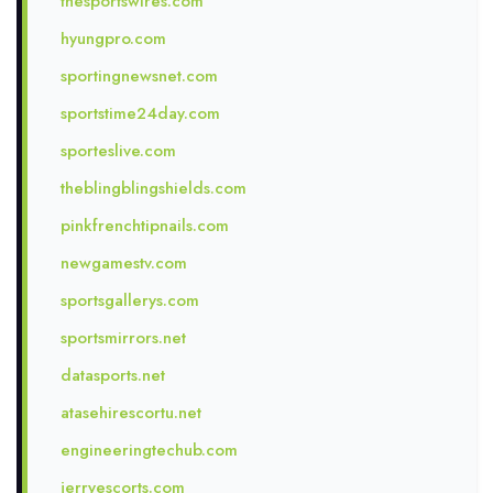
thesportswires.com
hyungpro.com
sportingnewsnet.com
sportstime24day.com
sporteslive.com
theblingblingshields.com
pinkfrenchtipnails.com
newgamestv.com
sportsgallerys.com
sportsmirrors.net
datasports.net
atasehirescortu.net
engineeringtechub.com
jerryescorts.com