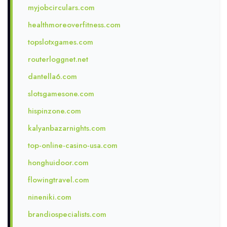
myjobcirculars.com
healthmoreoverfitness.com
topslotxgames.com
routerloggnet.net
dantella6.com
slotsgamesone.com
hispinzone.com
kalyanbazarnights.com
top-online-casino-usa.com
honghuidoor.com
flowingtravel.com
nineniki.com
brandiospecialists.com