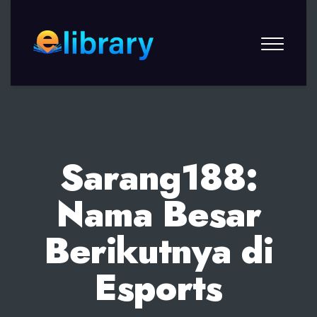
Sarang188:
Nama Besar
Berikutnya di
Esports