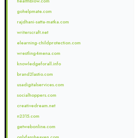
healthblow.com
gohelpmate.com
rajdhani-satta-matka.com
writerscraft.net
elearning-childprotection.com
wrestling4mena.com
knowledgeforall.info
brand2lastio.com
usadigitalservices.com
socialhoppers.com
creativedream.net
n2315.com
getwebonline.com
onlyfansheaven.com