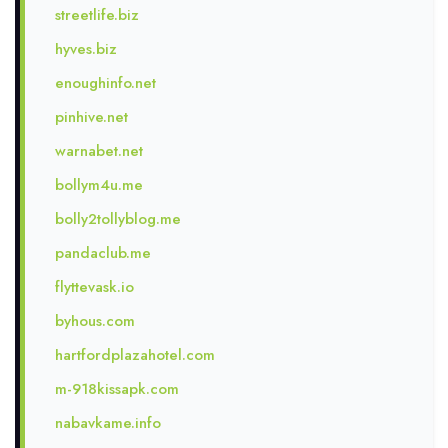
streetlife.biz
hyves.biz
enoughinfo.net
pinhive.net
warnabet.net
bollym4u.me
bolly2tollyblog.me
pandaclub.me
flyttevask.io
byhous.com
hartfordplazahotel.com
m-918kissapk.com
nabavkame.info