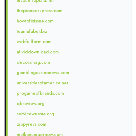
mypuertoplata.net
thepioneerxpress.com
howtofixissue.com
teamufabet.biz
webfullform.com
allviddownload.com
decorsmag.com
gamblingcasinonews.com
universitiesofamerica.net
progameofbrands.com
qbreview.org
servicewueste.org
zippyrevs.com
matkanumbernow.com