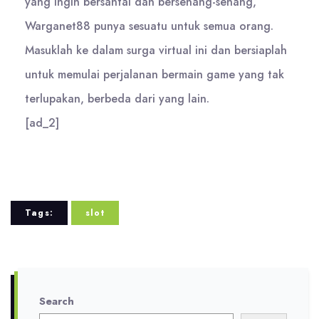
yang ingin bersantai dan bersenang-senang,
Warganet88 punya sesuatu untuk semua orang.
Masuklah ke dalam surga virtual ini dan bersiaplah
untuk memulai perjalanan bermain game yang tak
terlupakan, berbeda dari yang lain.
[ad_2]
Tags:
slot
Search