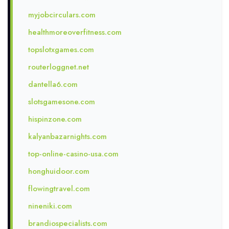
myjobcirculars.com
healthmoreoverfitness.com
topslotxgames.com
routerloggnet.net
dantella6.com
slotsgamesone.com
hispinzone.com
kalyanbazarnights.com
top-online-casino-usa.com
honghuidoor.com
flowingtravel.com
nineniki.com
brandiospecialists.com