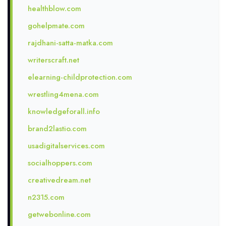
healthblow.com
gohelpmate.com
rajdhani-satta-matka.com
writerscraft.net
elearning-childprotection.com
wrestling4mena.com
knowledgeforall.info
brand2lastio.com
usadigitalservices.com
socialhoppers.com
creativedream.net
n2315.com
getwebonline.com