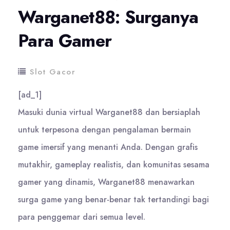
Warganet88: Surganya
Para Gamer
Slot Gacor
[ad_1]
Masuki dunia virtual Warganet88 dan bersiaplah
untuk terpesona dengan pengalaman bermain
game imersif yang menanti Anda. Dengan grafis
mutakhir, gameplay realistis, dan komunitas sesama
gamer yang dinamis, Warganet88 menawarkan
surga game yang benar-benar tak tertandingi bagi
para penggemar dari semua level.