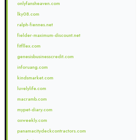
onlyfansheaven.com
lky08.com
ralph-fiennes.net
fielder-maximum-discount.net
fitfllex.com
genesisbusinesscredit.com
inforuang.com
kindsmarket.com
luvelylife.com
macramb.com
mypet-diary.com
oxweekly.com
panamacitydeckcontractors.com