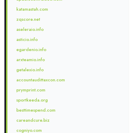
katamastah.com
zqscore.net
aseleraio.info
asticio.info
egardenio.info
arxteamio.info
getalexio.info
accountaudittaxcon.com
prymprint.com
sportkeeda.org
besttimespend.com
careandcure.biz
cogniyo.com