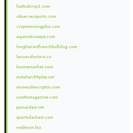
fasthokivip2.com
observersports.com
cryptominingplus.com
aquinoticiaspe.com
longhairedfrenchbulldog.com
lawyersforhire.co
businemarket.com
matahari88play.net
moneydescriptor.com
youthsmagazine.com
painaidee.net
sportsdarkest.com
webtoon.biz