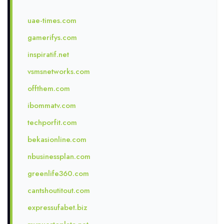
uae-times.com
gamerifys.com
inspiratif.net
vsmsnetworks.com
offthem.com
ibommatv.com
techporfit.com
bekasionline.com
nbusinessplan.com
greenlife360.com
cantshoutitout.com
expressufabet.biz