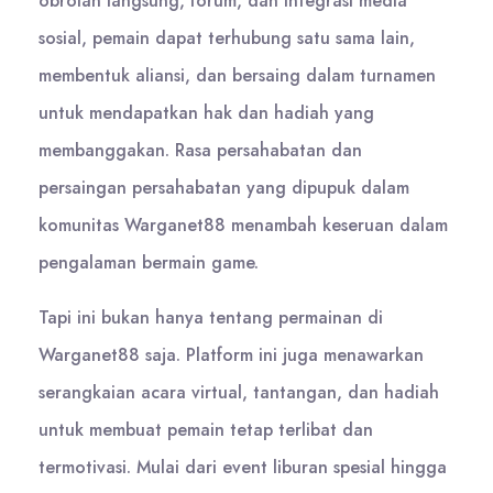
obrolan langsung, forum, dan integrasi media
sosial, pemain dapat terhubung satu sama lain,
membentuk aliansi, dan bersaing dalam turnamen
untuk mendapatkan hak dan hadiah yang
membanggakan. Rasa persahabatan dan
persaingan persahabatan yang dipupuk dalam
komunitas Warganet88 menambah keseruan dalam
pengalaman bermain game.
Tapi ini bukan hanya tentang permainan di
Warganet88 saja. Platform ini juga menawarkan
serangkaian acara virtual, tantangan, dan hadiah
untuk membuat pemain tetap terlibat dan
termotivasi. Mulai dari event liburan spesial hingga