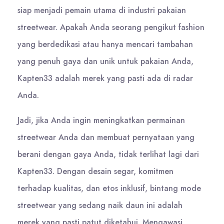
siap menjadi pemain utama di industri pakaian
streetwear. Apakah Anda seorang pengikut fashion
yang berdedikasi atau hanya mencari tambahan
yang penuh gaya dan unik untuk pakaian Anda,
Kapten33 adalah merek yang pasti ada di radar
Anda.
Jadi, jika Anda ingin meningkatkan permainan
streetwear Anda dan membuat pernyataan yang
berani dengan gaya Anda, tidak terlihat lagi dari
Kapten33. Dengan desain segar, komitmen
terhadap kualitas, dan etos inklusif, bintang mode
streetwear yang sedang naik daun ini adalah
merek yang pasti patut diketahui. Mengawasi