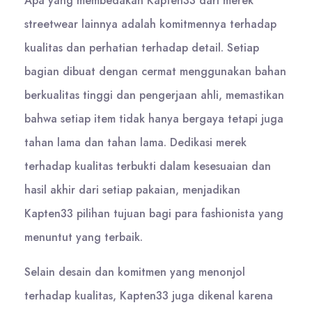
Apa yang membedakan Kapten33 dari merek
streetwear lainnya adalah komitmennya terhadap
kualitas dan perhatian terhadap detail. Setiap
bagian dibuat dengan cermat menggunakan bahan
berkualitas tinggi dan pengerjaan ahli, memastikan
bahwa setiap item tidak hanya bergaya tetapi juga
tahan lama dan tahan lama. Dedikasi merek
terhadap kualitas terbukti dalam kesesuaian dan
hasil akhir dari setiap pakaian, menjadikan
Kapten33 pilihan tujuan bagi para fashionista yang
menuntut yang terbaik.
Selain desain dan komitmen yang menonjol
terhadap kualitas, Kapten33 juga dikenal karena