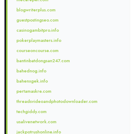
blogwriterplus.com
guestpostingseo.com
casinogambitpro.info
pokerplaymasters.info
courseoncourse.com
bantinbatdongsan247.com
bahednog.info
bahenxgek.info
pertamaskre.com
threadsvideoandphotodownloader.com
techgiddy.com
usalivenetwork.com
jackpotrushonline.info