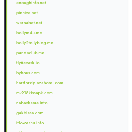
enoughinfo.net
pinhive.net
warnabet.net
bollym4u.me
bolly2tollyblog.me
pandaclub.me
flyttevask.io
byhous.com
hartfordplazahotel.com
m-918kissapk.com
nabavkame.info
gakbiasa.com
iflowerhu.info