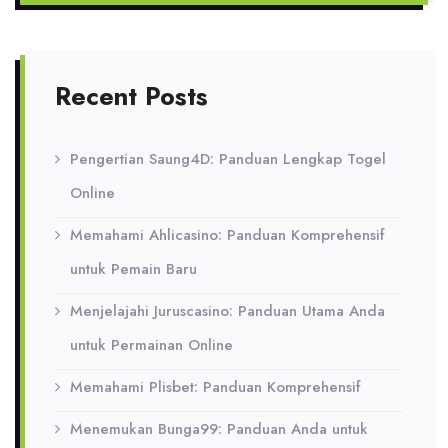
Recent Posts
Pengertian Saung4D: Panduan Lengkap Togel
Online
Memahami Ahlicasino: Panduan Komprehensif
untuk Pemain Baru
Menjelajahi Juruscasino: Panduan Utama Anda
untuk Permainan Online
Memahami Plisbet: Panduan Komprehensif
Menemukan Bunga99: Panduan Anda untuk