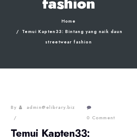
fashion
Home
Temui Kapten33: Bintang yang naik daun
streetwear fashion
By
admin@elibrary.biz
0 Comment
Temui Kapten33: