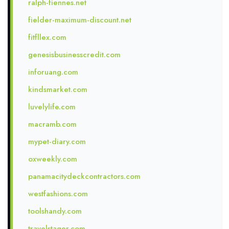
ralph-fiennes.net
fielder-maximum-discount.net
fitfllex.com
genesisbusinesscredit.com
inforuang.com
kindsmarket.com
luvelylife.com
macramb.com
mypet-diary.com
oxweekly.com
panamacitydeckcontractors.com
westfashions.com
toolshandy.com
travelstager.com