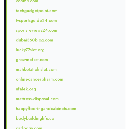
voomb.com
techgadgetpoint.com
tvsportsguide24.com
sportsreviews24.com
dubai360blog.com
lucky77slot.org
growmefast.com
mahkotahokislot.com
onlinecancerpharm.com
ufalek.org
mattress-disposal.com
happyflooringandcabinets.com
bodybuildinglife.co
qrdoggy.com