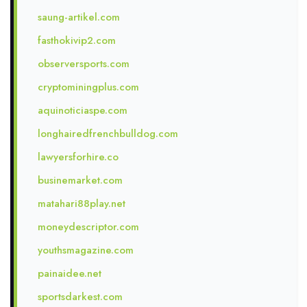
saung-artikel.com
fasthokivip2.com
observersports.com
cryptominingplus.com
aquinoticiaspe.com
longhairedfrenchbulldog.com
lawyersforhire.co
businemarket.com
matahari88play.net
moneydescriptor.com
youthsmagazine.com
painaidee.net
sportsdarkest.com