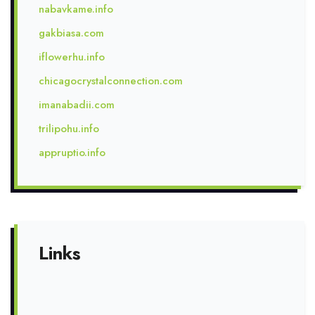
nabavkame.info
gakbiasa.com
iflowerhu.info
chicagocrystalconnection.com
imanabadii.com
trilipohu.info
appruptio.info
Links