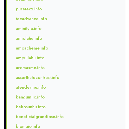
puretecx.info
tecadvance.info
aminityio.info
amiolahu.info
ampacheme.info
ampullahu.info
aromaxme.info
asserthatecontrast.info
atenderme.info
bangumiio.info
bekosunhu.info
beneficialgrandiose.info
blomaio.info