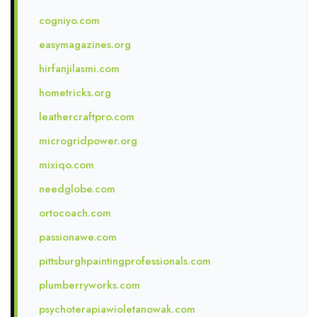
cogniyo.com
easymagazines.org
hirfanjilasmi.com
hometricks.org
leathercraftpro.com
microgridpower.org
mixiqo.com
needglobe.com
ortocoach.com
passionawe.com
pittsburghpaintingprofessionals.com
plumberryworks.com
psychoterapiawioletanowak.com