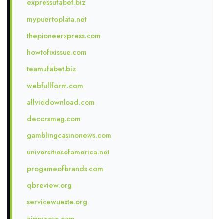
expressufabet.biz
mypuertoplata.net
thepioneerxpress.com
howtofixissue.com
teamufabet.biz
webfullform.com
allviddownload.com
decorsmag.com
gamblingcasinonews.com
universitiesofamerica.net
progameofbrands.com
qbreview.org
servicewueste.org
zippyrevs.com