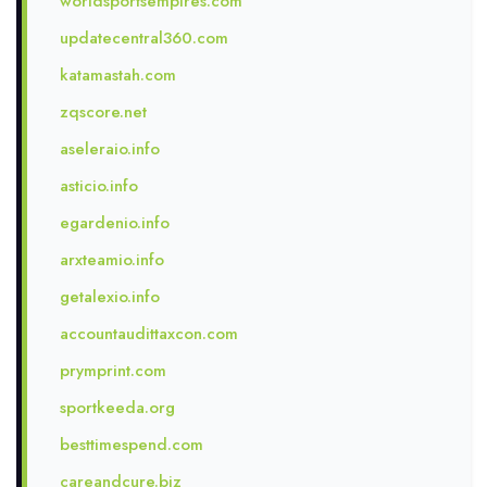
worldsportsempires.com
updatecentral360.com
katamastah.com
zqscore.net
aseleraio.info
asticio.info
egardenio.info
arxteamio.info
getalexio.info
accountaudittaxcon.com
prymprint.com
sportkeeda.org
besttimespend.com
careandcure.biz