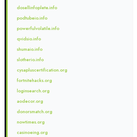
dosellinfoplete.info
podtubeio.info
powerfulvolatile.info
qvidsio.info
shumaio.info
slotherio.info
cysapluscertification.org
fortnitehacks.org
loginsearch.org
aodecor.org
donorsmatch.org
nowtimes.org
casinoeing.org