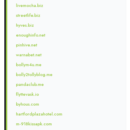
livemocha.biz
streetlife.biz
hyves.biz
enoughinfo.net
pinhive.net
warnabet.net
bollym4u.me
bolly2tollyblog.me
pandaclub.me
flyttevask.io
byhous.com
hartfordplazahotel.com
m-918kissapk.com