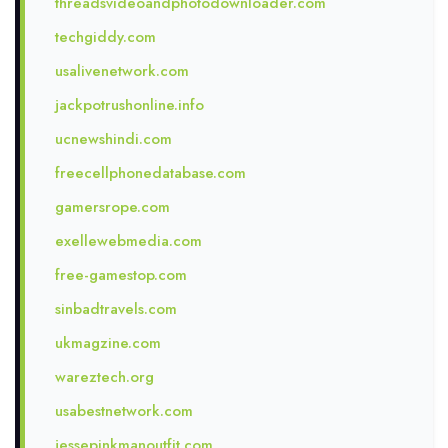
threadsvideoandphotodownloader.com
techgiddy.com
usalivenetwork.com
jackpotrushonline.info
ucnewshindi.com
freecellphonedatabase.com
gamersrope.com
exellewebmedia.com
free-gamestop.com
sinbadtravels.com
ukmagzine.com
wareztech.org
usabestnetwork.com
jessepinkmanoutfit.com