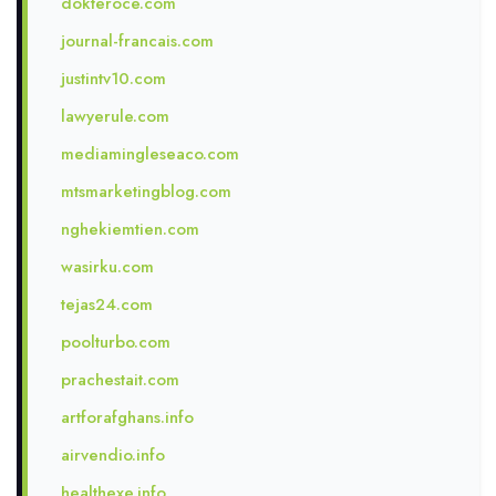
dokteroce.com
journal-francais.com
justintv10.com
lawyerule.com
mediamingleseaco.com
mtsmarketingblog.com
nghekiemtien.com
wasirku.com
tejas24.com
poolturbo.com
prachestait.com
artforafghans.info
airvendio.info
healthexe.info