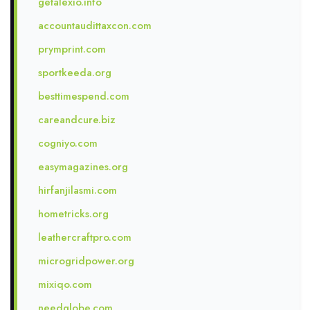
getalexio.info
accountaudittaxcon.com
prymprint.com
sportkeeda.org
besttimespend.com
careandcure.biz
cogniyo.com
easymagazines.org
hirfanjilasmi.com
hometricks.org
leathercraftpro.com
microgridpower.org
mixiqo.com
needglobe.com