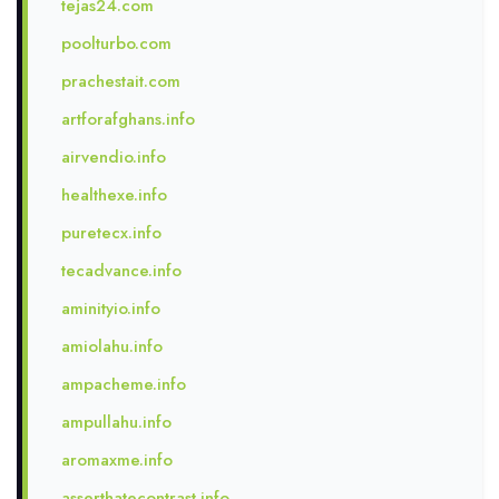
tejas24.com
poolturbo.com
prachestait.com
artforafghans.info
airvendio.info
healthexe.info
puretecx.info
tecadvance.info
aminityio.info
amiolahu.info
ampacheme.info
ampullahu.info
aromaxme.info
asserthatecontrast.info