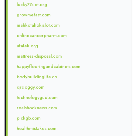
lucky77slot.org
growmefast.com
mahkotahokislot.com
onlinecancerpharm.com
ufalek.org
mattress-disposal.com
happyflooringandcabinets.com
bodybuildinglife.co
qrdoggy.com
technologygud.com
realshocknews.com
pickgb.com
healthmistakes.com