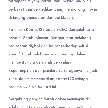
terdapat tim yang terdiri dari individu-individu
berbakat dan berdedikasi yang mendorong inovasi
di bidang pemasaran dan periklanan.
Pemimpin Kontes123 adalah CEO dan salah satu
pendiri, Sarah Johnson. Dengan latar belakang
pemasaran digital dan hasrat terhadap solusi
kreatif, Sarah telah berperan penting dalam
membentuk visi dan arah perusahaan.
Kepemimpinan dan pemikiran strategisnya menjadi
kunci dalam memposisikan Kontes123 sebagai
pemimpin dalam industri ini.
Bergabung dengan Sarah dalam memimpin tim
adalah CTO dan salah satu pendiri, John Smith.