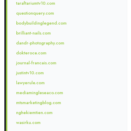
taraftariumtv10.com
questionquery.com
bodybuildinglegend.com
brilliant-nails.com
dandr-photography.com
dokteroce.com
journal-francais.com
justintv10.com
lawyerule.com
mediamingleseaco.com
mtsmarketingblog.com
nghekiemtien.com
wasirku.com