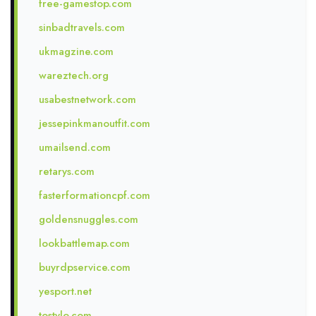
free-gamestop.com
sinbadtravels.com
ukmagzine.com
wareztech.org
usabestnetwork.com
jessepinkmanoutfit.com
umailsend.com
retarys.com
fasterformationcpf.com
goldensnuggles.com
lookbattlemap.com
buyrdpservice.com
yesport.net
tostylo.com