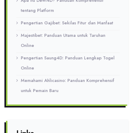
Apa itu Dewi4D? Panduan Komprehensif
tentang Platform
Pengertian Gajibet: Sekilas Fitur dan Manfaat
Majestibet: Panduan Utama untuk Taruhan
Online
Pengertian Saung4D: Panduan Lengkap Togel
Online
Memahami Ahlicasino: Panduan Komprehensif
untuk Pemain Baru