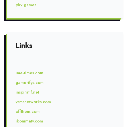
pkv games
Links
uae-times.com
gamerifys.com
inspiratif.net
vsmsnetworks.com
offthem.com
ibommatv.com