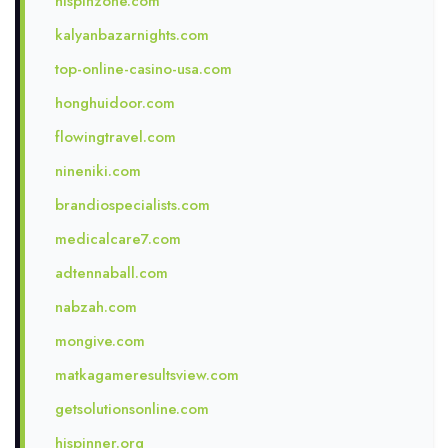
hispinzone.com
kalyanbazarnights.com
top-online-casino-usa.com
honghuidoor.com
flowingtravel.com
nineniki.com
brandiospecialists.com
medicalcare7.com
adtennaball.com
nabzah.com
mongive.com
matkagameresultsview.com
getsolutionsonline.com
hispinner.org