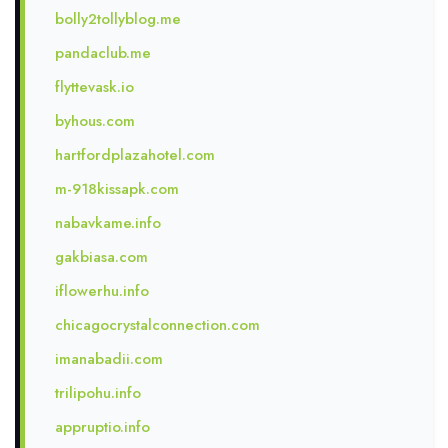
bolly2tollyblog.me
pandaclub.me
flyttevask.io
byhous.com
hartfordplazahotel.com
m-918kissapk.com
nabavkame.info
gakbiasa.com
iflowerhu.info
chicagocrystalconnection.com
imanabadii.com
trilipohu.info
appruptio.info