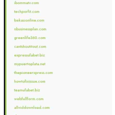
ibommatv.com
techporfit.com
bekasionline.com
nbusinessplan.com
greenlife360.com
cantshoutitout.com
expressufabet.biz
mypuertoplata.net
thepioneerxpress.com
howtofixissue.com
teamufabet.biz
webfullform.com
allviddownload.com