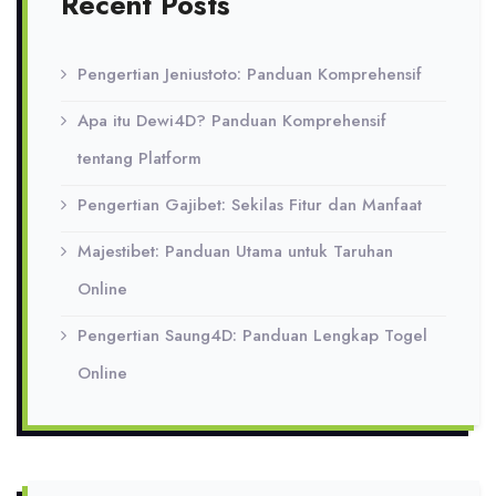
Recent Posts
Pengertian Jeniustoto: Panduan Komprehensif
Apa itu Dewi4D? Panduan Komprehensif
tentang Platform
Pengertian Gajibet: Sekilas Fitur dan Manfaat
Majestibet: Panduan Utama untuk Taruhan
Online
Pengertian Saung4D: Panduan Lengkap Togel
Online