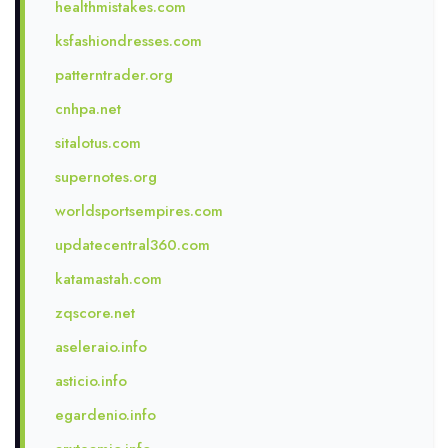
healthmistakes.com
ksfashiondresses.com
patterntrader.org
cnhpa.net
sitalotus.com
supernotes.org
worldsportsempires.com
updatecentral360.com
katamastah.com
zqscore.net
aseleraio.info
asticio.info
egardenio.info