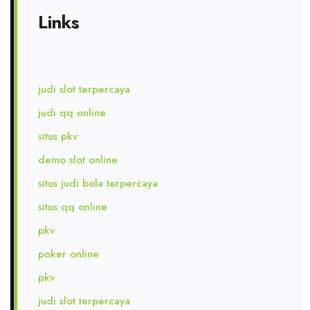
Links
judi slot terpercaya
judi qq online
situs pkv
demo slot online
situs judi bola terpercaya
situs qq online
pkv
poker online
pkv
judi slot terpercaya