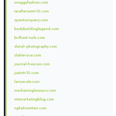
swaggyfashion.com
taraftariumtv10.com
questionquery.com
bodybuildinglegend.com
brilliant-nails.com
dandr-photography.com
dokteroce.com
journal-francais.com
justintv10.com
lawyerule.com
mediamingleseaco.com
mtsmarketingblog.com
nghekiemtien.com