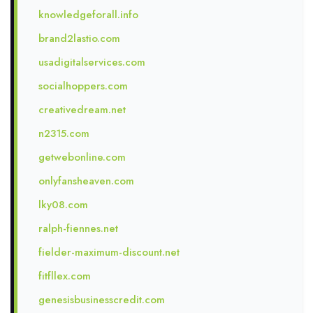
knowledgeforall.info
brand2lastio.com
usadigitalservices.com
socialhoppers.com
creativedream.net
n2315.com
getwebonline.com
onlyfansheaven.com
lky08.com
ralph-fiennes.net
fielder-maximum-discount.net
fitfllex.com
genesisbusinesscredit.com