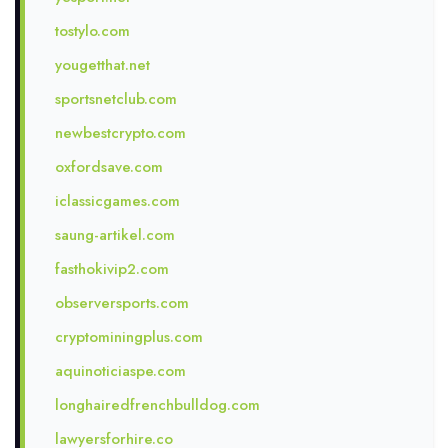
tostylo.com
yougetthat.net
sportsnetclub.com
newbestcrypto.com
oxfordsave.com
iclassicgames.com
saung-artikel.com
fasthokivip2.com
observersports.com
cryptominingplus.com
aquinoticiaspe.com
longhairedfrenchbulldog.com
lawyersforhire.co