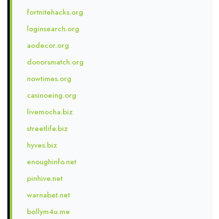
fortnitehacks.org
loginsearch.org
aodecor.org
donorsmatch.org
nowtimes.org
casinoeing.org
livemocha.biz
streetlife.biz
hyves.biz
enoughinfo.net
pinhive.net
warnabet.net
bollym4u.me