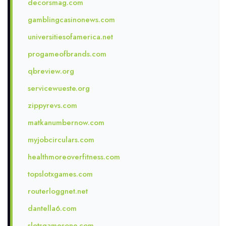
decorsmag.com
gamblingcasinonews.com
universitiesofamerica.net
progameofbrands.com
qbreview.org
servicewueste.org
zippyrevs.com
matkanumbernow.com
myjobcirculars.com
healthmoreoverfitness.com
topslotxgames.com
routerloggnet.net
dantella6.com
slotsgamesone.com