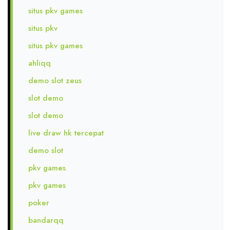
situs pkv games
situs pkv
situs pkv games
ahliqq
demo slot zeus
slot demo
slot demo
live draw hk tercepat
demo slot
pkv games
pkv games
poker
bandarqq