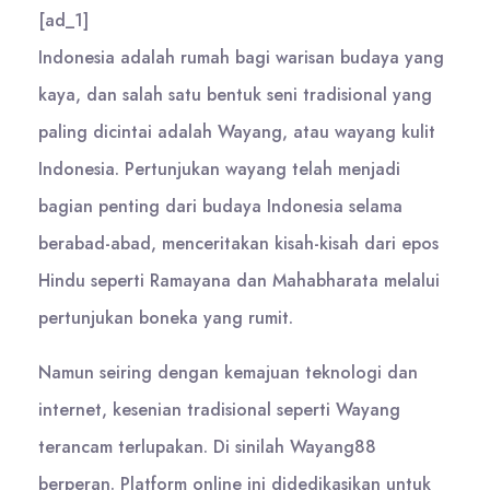
[ad_1]
Indonesia adalah rumah bagi warisan budaya yang
kaya, dan salah satu bentuk seni tradisional yang
paling dicintai adalah Wayang, atau wayang kulit
Indonesia. Pertunjukan wayang telah menjadi
bagian penting dari budaya Indonesia selama
berabad-abad, menceritakan kisah-kisah dari epos
Hindu seperti Ramayana dan Mahabharata melalui
pertunjukan boneka yang rumit.
Namun seiring dengan kemajuan teknologi dan
internet, kesenian tradisional seperti Wayang
terancam terlupakan. Di sinilah Wayang88
berperan. Platform online ini didedikasikan untuk