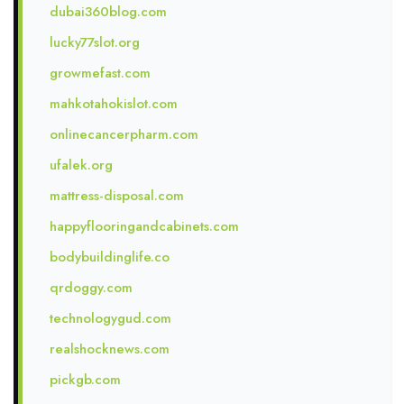
dubai360blog.com
lucky77slot.org
growmefast.com
mahkotahokislot.com
onlinecancerpharm.com
ufalek.org
mattress-disposal.com
happyflooringandcabinets.com
bodybuildinglife.co
qrdoggy.com
technologygud.com
realshocknews.com
pickgb.com