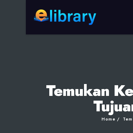
Temukan Kea
Tujua
Home
Temu