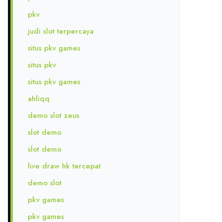
pkv
judi slot terpercaya
situs pkv games
situs pkv
situs pkv games
ahliqq
demo slot zeus
slot demo
slot demo
live draw hk tercepat
demo slot
pkv games
pkv games