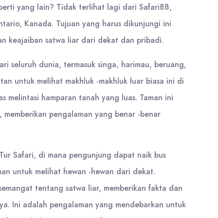
ti yang lain? Tidak terlihat lagi dari Safari88,
tario, Kanada. Tujuan yang harus dikunjungi ini
keajaiban satwa liar dari dekat dan pribadi.
i seluruh dunia, termasuk singa, harimau, beruang,
an untuk melihat makhluk -makhluk luar biasa ini di
s melintasi hamparan tanah yang luas. Taman ini
n, memberikan pengalaman yang benar -benar
Tur Safari, di mana pengunjung dapat naik bus
man untuk melihat hewan -hewan dari dekat.
emangat tentang satwa liar, memberikan fakta dan
ya. Ini adalah pengalaman yang mendebarkan untuk