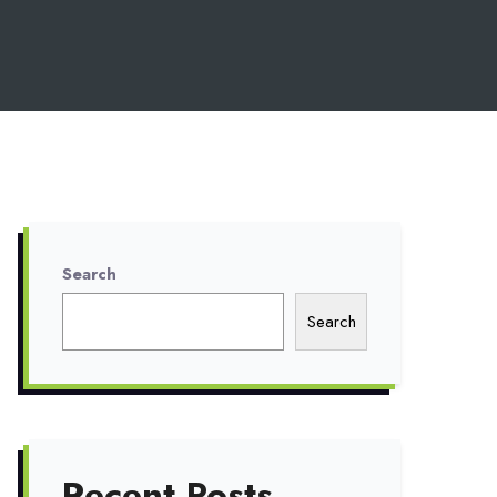
Search
Search
Recent Posts