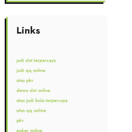
Links
judi slot terpercaya
judi qq online
situs pkv
demo slot online
situs judi bola terpercaya
situs qq online
pkv
poker online