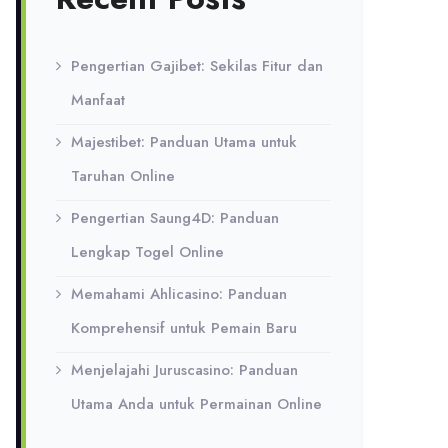
Pengertian Gajibet: Sekilas Fitur dan
Manfaat
Majestibet: Panduan Utama untuk
Taruhan Online
Pengertian Saung4D: Panduan
Lengkap Togel Online
Memahami Ahlicasino: Panduan
Komprehensif untuk Pemain Baru
Menjelajahi Juruscasino: Panduan
Utama Anda untuk Permainan Online