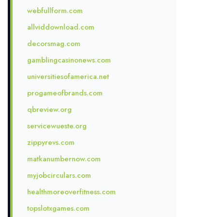
webfullform.com
allviddownload.com
decorsmag.com
gamblingcasinonews.com
universitiesofamerica.net
progameofbrands.com
qbreview.org
servicewueste.org
zippyrevs.com
matkanumbernow.com
myjobcirculars.com
healthmoreoverfitness.com
topslotxgames.com