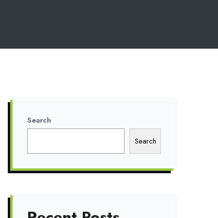
Search
Search
Recent Posts