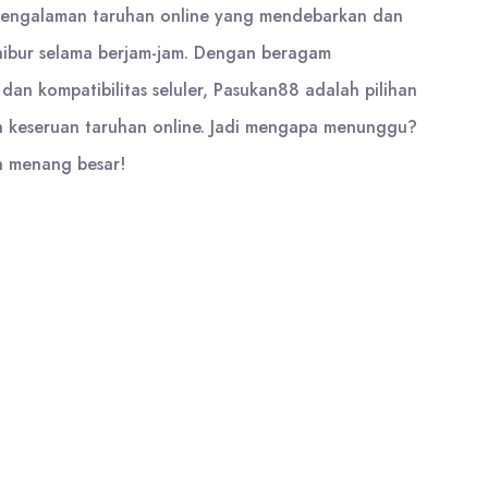
pengalaman taruhan online yang mendebarkan dan
ibur selama berjam-jam. Dengan beragam
n kompatibilitas seluler, Pasukan88 adalah pilihan
n keseruan taruhan online. Jadi mengapa menunggu?
h menang besar!