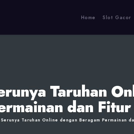
Home
Slot Gacor
runya Taruhan On
rmainan dan Fitu
Serunya Taruhan Online dengan Beragam Permainan da