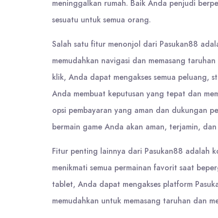
meninggalkan rumah. Baik Anda penjudi berp
sesuatu untuk semua orang.
Salah satu fitur menonjol dari Pasukan88 ad
memudahkan navigasi dan memasang taruhan 
klik, Anda dapat mengakses semua peluang, st
Anda membuat keputusan yang tepat dan mem
opsi pembayaran yang aman dan dukungan pe
bermain game Anda akan aman, terjamin, da
Fitur penting lainnya dari Pasukan88 adalah 
menikmati semua permainan favorit saat bep
tablet, Anda dapat mengakses platform Pasuk
memudahkan untuk memasang taruhan dan me