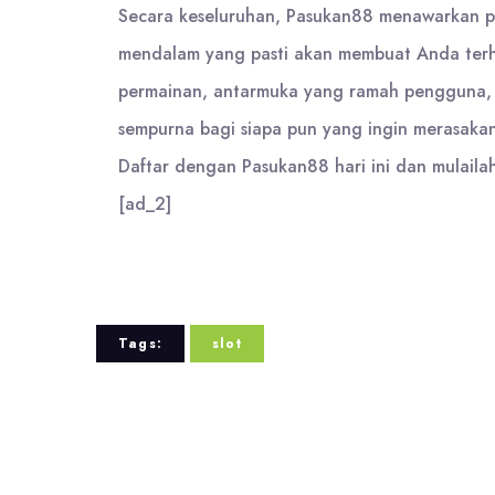
Secara keseluruhan, Pasukan88 menawarkan 
mendalam yang pasti akan membuat Anda terh
permainan, antarmuka yang ramah pengguna, da
sempurna bagi siapa pun yang ingin merasaka
Daftar dengan Pasukan88 hari ini dan mulaila
[ad_2]
Tags:
slot