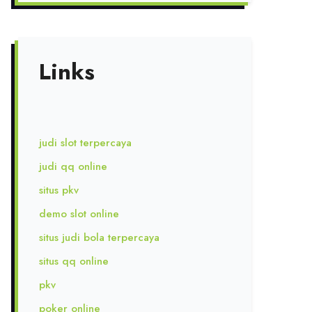
Links
judi slot terpercaya
judi qq online
situs pkv
demo slot online
situs judi bola terpercaya
situs qq online
pkv
poker online