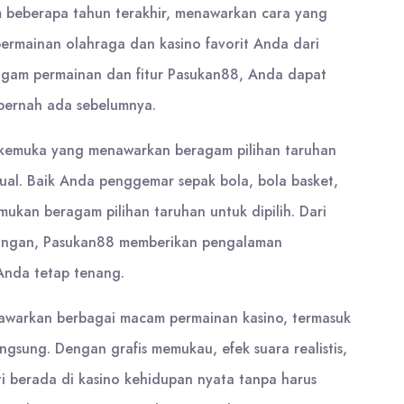
m beberapa tahun terakhir, menawarkan cara yang
rmainan olahraga dan kasino favorit Anda dari
gam permainan dan fitur Pasukan88, Anda dapat
 pernah ada sebelumnya.
erkemuka yang menawarkan beragam pilihan taruhan
tual. Baik Anda penggemar sepak bola, bola basket,
ukan beragam pilihan taruhan untuk dipilih. Dari
dingan, Pasukan88 memberikan pengalaman
Anda tetap tenang.
nawarkan berbagai macam permainan kasino, termasuk
ngsung. Dengan grafis memukau, efek suara realistis,
i berada di kasino kehidupan nyata tanpa harus