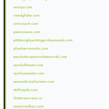
mixiqo.com
needglobe.com
ortocoach.com
passionawe.com
pittsburghpaintingprofessionals.com
plumberryworks.com
psychoterapiawioletanowak.com
quickultimate.com
quirkyquester.com
sexmedicineformen.com
shiftripple.com
slotterpercaya.co
smartcoolbox.com