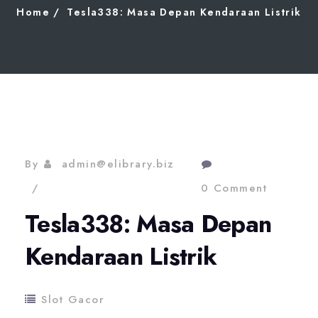
Home
Tesla338: Masa Depan Kendaraan Listrik
By
admin@elibrary.biz
0 Comment
Tesla338: Masa Depan
Kendaraan Listrik
Slot Gacor