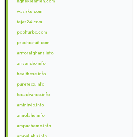
nghekiemtien.com
wasirku.com
tejas24.com
poolturbo.com
prachestait.com
artforafghans.info
airvendio.info
healthexe.info
puretecx.info
tecadvance.info
aminityio.info
amiolahu.info
ampacheme.info
ampullahu.info