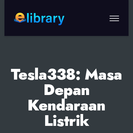
Tesla338: Masa
Depan
Kendaraan
Listrik