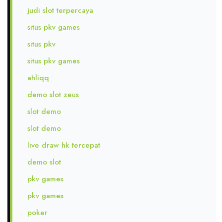
judi slot terpercaya
situs pkv games
situs pkv
situs pkv games
ahliqq
demo slot zeus
slot demo
slot demo
live draw hk tercepat
demo slot
pkv games
pkv games
poker