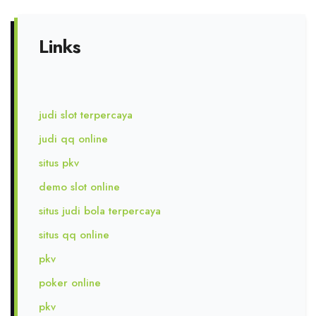
Links
judi slot terpercaya
judi qq online
situs pkv
demo slot online
situs judi bola terpercaya
situs qq online
pkv
poker online
pkv