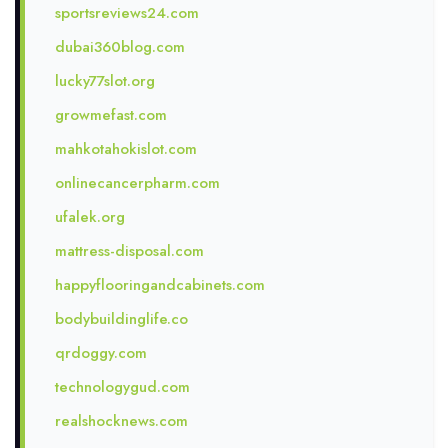
sportsreviews24.com
dubai360blog.com
lucky77slot.org
growmefast.com
mahkotahokislot.com
onlinecancerpharm.com
ufalek.org
mattress-disposal.com
happyflooringandcabinets.com
bodybuildinglife.co
qrdoggy.com
technologygud.com
realshocknews.com