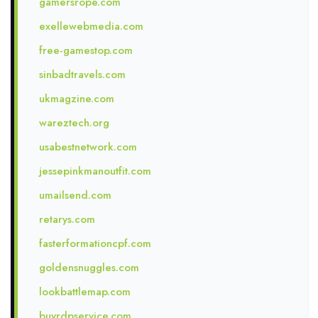
gamersrope.com
exellewebmedia.com
free-gamestop.com
sinbadtravels.com
ukmagzine.com
wareztech.org
usabestnetwork.com
jessepinkmanoutfit.com
umailsend.com
retarys.com
fasterformationcpf.com
goldensnuggles.com
lookbattlemap.com
buyrdpservice.com