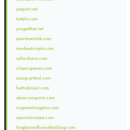
yesport.net
tostylo.com
yougetthat.net
sportsnetclub.com
newbestcrypto.com
oxfordsave.com
iclassicgames.com
saung-artikel.com
fasthokivip2.com
observersports.com
cryptominingplus.com
aquinoticiaspe.com
longhairedfrenchbulldog.com