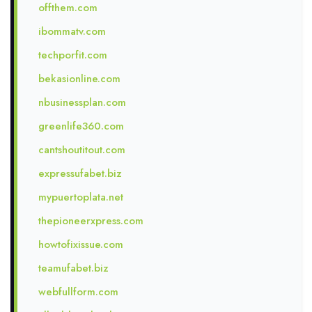
offthem.com
ibommatv.com
techporfit.com
bekasionline.com
nbusinessplan.com
greenlife360.com
cantshoutitout.com
expressufabet.biz
mypuertoplata.net
thepioneerxpress.com
howtofixissue.com
teamufabet.biz
webfullform.com