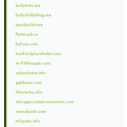
bollym4u.me
bolly2tollyblog.me
pandaclub.me
flyttevask.io
byhous.com
hartfordplazahotel.com
m-918kissapk.com
nabavkame.info
gakbiasa.com
iflowerhu.info
chicagocrystalconnection.com
imanabadii.com
trilipohu.info