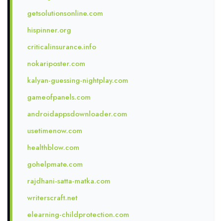
getsolutionsonline.com
hispinner.org
criticalinsurance.info
nokariposter.com
kalyan-guessing-nightplay.com
gameofpanels.com
androidappsdownloader.com
usetimenow.com
healthblow.com
gohelpmate.com
rajdhani-satta-matka.com
writerscraft.net
elearning-childprotection.com